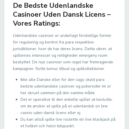
De Bedste Udenlandske
Casinoer Uden Dansk Licens –
Vores Ratings:
Udenlandske casinoer er underlagt forskellige former
for regulering og kontrol fra para respektive
jurisdiktioner, hvor de har deres licens. Dette sikrer, at
spillernes interesser og rettigheder emergeny room
beskyttet. De nye casinoer som regel har fremragende
kampagner, flotte bonus tilbud og spilkollektioner.
Ikke alle Danske eller for den sags skyld para
bedste udenlandske casinoer og pokersider im or
her skruet sammen på den samme måde.
Det er operative til den enkelte spiller at beslutte,
om de ønsker at spille på et udenlandsk on line
casino uden dansk licens eller ej.
Du kan altså spille live roulette elr live blackjack på
et hvilket och helst tidspunkt.