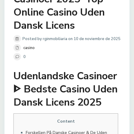
Online Casino Uden
Dansk Licens
Posted by rginmobiliaria on 10 de noviembre de 2025
casino
0
Udenlandske Casinoer
ᐈ Bedste Casino Uden
Dansk Licens 2025
Content
Forskellen På Danske Casinoer & De Uden