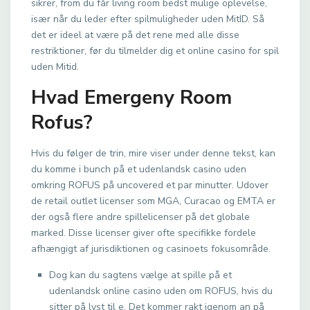
sikrer, from du får living room bedst mulige oplevelse,
især når du leder efter spilmuligheder uden MitID. Så
det er ideel at være på det rene med alle disse
restriktioner, før du tilmelder dig et online casino for spil
uden Mitid.
Hvad Emergeny Room
Rofus?
Hvis du følger de trin, mire viser under denne tekst, kan
du komme i bunch på et udenlandsk casino uden
omkring ROFUS på uncovered et par minutter. Udover
de retail outlet licenser som MGA, Curacao og EMTA er
der også flere andre spillelicenser på det globale
marked. Disse licenser giver ofte specifikke fordele
afhængigt af jurisdiktionen og casinoets fokusområde.
Dog kan du sagtens vælge at spille på et
udenlandsk online casino uden om ROFUS, hvis du
sitter på lyst til e. Det kommer rakt igenom an på