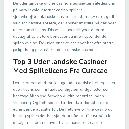
De udenlandske online casino sites sætter således pris
på para loyale internet casino spillere.»
«[newline]Udenlandske casinoer med trustly er et godt
valg for danske spillere, der ønsker at spille på casinoer
uden dansk licens. Disse casinoer tilbyder et bredt
udvalg af spil, store bonusser samt en spændende
spiloplevelse. De udenlandske casinoer har ofte større
jackpots og gevinster end de danske casinoer.
Top 3 Udenlandske Casinoer
Med Spillelicens Fra Curacao
Der im or her altid forskellige udenlandske betting sider
uden licens som ni fuldstændigt bør undgå, eller som i i
bør tage åbenlyse forbehold with regard to inden
tilmelding. Og helt specielt inden du indbetaler dine
egne penge at spille for. De helt nye on line casino og
betting spillesider har sjældent nået at få styr på alle
detaljerne i det in drive et velrenommeret casino.