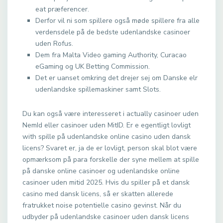
eat præferencer.
Derfor vil ni som spillere også møde spillere fra alle
verdensdele på de bedste udenlandske casinoer
uden Rofus.
Dem fra Malta Video gaming Authority, Curacao
eGaming og UK Betting Commission.
Det er uanset omkring det drejer sej om Danske elr
udenlandske spillemaskiner samt Slots.
Du kan også være interesseret i actually casinoer uden
NemId eller casinoer uden MitID. Er e egentligt lovligt
with spille på udenlandske online casino uden dansk
licens? Svaret er, ja de er lovligt, person skal blot være
opmærksom på para forskelle der syne mellem at spille
på danske online casinoer og udenlandske online
casinoer uden mitid 2025. Hvis du spiller på et dansk
casino med dansk licens, så er skatten allerede
fratrukket noise potentielle casino gevinst. Når du
udbyder på udenlandske casinoer uden dansk licens