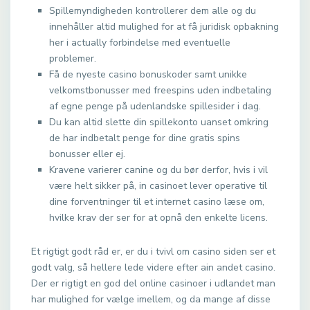
Spillemyndigheden kontrollerer dem alle og du
innehåller altid mulighed for at få juridisk opbakning
her i actually forbindelse med eventuelle
problemer.
Få de nyeste casino bonuskoder samt unikke
velkomstbonusser med freespins uden indbetaling
af egne penge på udenlandske spillesider i dag.
Du kan altid slette din spillekonto uanset omkring
de har indbetalt penge for dine gratis spins
bonusser eller ej.
Kravene varierer canine og du bør derfor, hvis i vil
være helt sikker på, in casinoet lever operative til
dine forventninger til et internet casino læse om,
hvilke krav der ser for at opnå den enkelte licens.
Et rigtigt godt råd er, er du i tvivl om casino siden ser et
godt valg, så hellere lede videre efter ain andet casino.
Der er rigtigt en god del online casinoer i udlandet man
har mulighed for vælge imellem, og da mange af disse