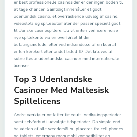
er best professionelle casinosider er der ingen boden til
at tage chancer. Samtidigt innehåller et godt
udenlandsk casino, et overraskende udvalg af casino,
videoslots og spilleautomater der passer specielt godt
til Danske casinospillere. Du vil enten verificere noise
nye spillekonto via en overførsel til din
betalingsmetode, eller ved indsendelse af en kopi af
enten kørekort eller andet billed-ID. Det kræves af
sobre fleste udenlandske casinoer med internationale
licenser.
Top 3 Udenlandske
Casinoer Med Maltesisk
Spillelicens
Andre værktøjer omfatter timeouts, nedkølingsperioder
samt selvforbud i udvalgte tidsperioder. Da simple end
halvdelen af alle væddemål nu placeres fra cell phones
og tablets, emergeny room mobilkompatibilitet en