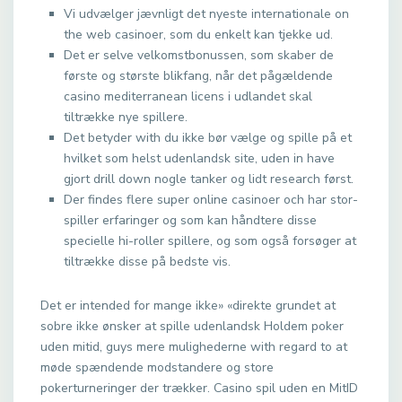
Vi udvælger jævnligt det nyeste internationale on
the web casinoer, som du enkelt kan tjekke ud.
Det er selve velkomstbonussen, som skaber de
første og største blikfang, når det pågældende
casino mediterranean licens i udlandet skal
tiltrække nye spillere.
Det betyder with du ikke bør vælge og spille på et
hvilket som helst udenlandsk site, uden in have
gjort drill down nogle tanker og lidt research først.
Der findes flere super online casinoer och har stor-
spiller erfaringer og som kan håndtere disse
specielle hi-roller spillere, og som også forsøger at
tiltrække disse på bedste vis.
Det er intended for mange ikke» «direkte grundet at
sobre ikke ønsker at spille udenlandsk Holdem poker
uden mitid, guys mere mulighederne with regard to at
møde spændende modstandere og store
pokerturneringer der trækker. Casino spil uden en MitID