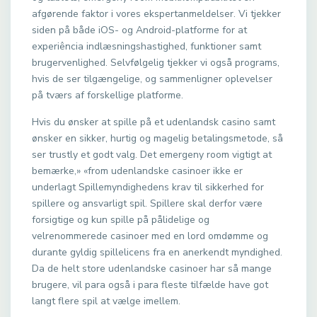
afgørende faktor i vores ekspertanmeldelser. Vi tjekker
siden på både iOS- og Android-platforme for at
experiência indlæsningshastighed, funktioner samt
brugervenlighed. Selvfølgelig tjekker vi også programs,
hvis de ser tilgængelige, og sammenligner oplevelser
på tværs af forskellige platforme.
Hvis du ønsker at spille på et udenlandsk casino samt
ønsker en sikker, hurtig og magelig betalingsmetode, så
ser trustly et godt valg. Det emergeny room vigtigt at
bemærke,» «from udenlandske casinoer ikke er
underlagt Spillemyndighedens krav til sikkerhed for
spillere og ansvarligt spil. Spillere skal derfor være
forsigtige og kun spille på pålidelige og
velrenommerede casinoer med en lord omdømme og
durante gyldig spillelicens fra en anerkendt myndighed.
Da de helt store udenlandske casinoer har så mange
brugere, vil para også i para fleste tilfælde have got
langt flere spil at vælge imellem.