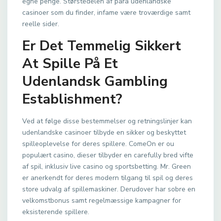
egne penge. Størstedelen af para udenlandske
casinoer som du finder, infame være troværdige samt
reelle sider.
Er Det Temmelig Sikkert
At Spille På Et
Udenlandsk Gambling
Establishment? ​
Ved at følge disse bestemmelser og retningslinjer kan
udenlandske casinoer tilbyde en sikker og beskyttet
spilleoplevelse for deres spillere. ComeOn er ou
populært casino, dieser tilbyder en carefully bred vifte
af spil, inklusiv live casino og sportsbetting. Mr. Green
er anerkendt for deres modern tilgang til spil og deres
store udvalg af spillemaskiner. Derudover har sobre en
velkomstbonus samt regelmæssige kampagner for
eksisterende spillere.