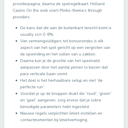
providerpagina, daarna de spelregelkaart. Holland
Casino On the web voert Plinko-thema’s through
providers.
De kans dat die aan de buitenkant terecht komt is
usually zo’n 0. 8%.
Van vermenigvuldigers tot bonusrondes is elk
aspect van het spel gericht op een vergroten van
de opwinding en het vullen van u zakken.
Daarna kun je de grootte van het speelveld
aanpassen door het aantal pinnen lo kiezen dat
para verticale baan vormt.
Het doel is het herhaalbare setup en niet “de
perfecte run”.
Voordat je op de knoppen drukt die “rood”, “groen”
en “geel” aangeven, zorg ervoor dat je sobre
benodigde parameters hebt ingesteld.
Nieuwe regels verplichten limiet-instellen en
contactmomenten bij limietverhoging.