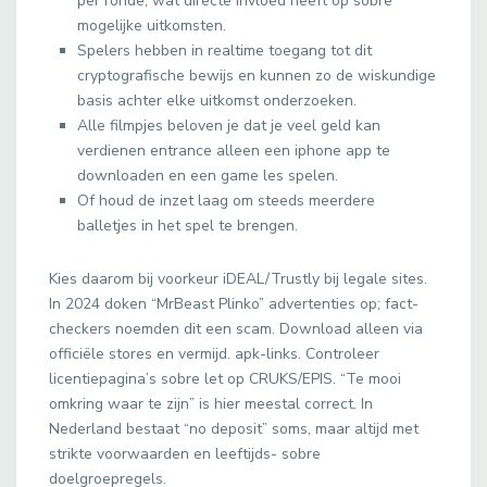
per ronde, wat directe invloed heeft op sobre
mogelijke uitkomsten.
Spelers hebben in realtime toegang tot dit
cryptografische bewijs en kunnen zo de wiskundige
basis achter elke uitkomst onderzoeken.
Alle filmpjes beloven je dat je veel geld kan
verdienen entrance alleen een iphone app te
downloaden en een game les spelen.
Of houd de inzet laag om steeds meerdere
balletjes in het spel te brengen.
Kies daarom bij voorkeur iDEAL/Trustly bij legale sites.
In 2024 doken “MrBeast Plinko” advertenties op; fact-
checkers noemden dit een scam. Download alleen via
officiële stores en vermijd. apk-links. Controleer
licentiepagina’s sobre let op CRUKS/EPIS. “Te mooi
omkring waar te zijn” is hier meestal correct. In
Nederland bestaat “no deposit” soms, maar altijd met
strikte voorwaarden en leeftijds- sobre
doelgroepregels.