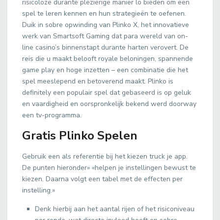
risicoloze durante plezierige manier lo bieden om een
spel te leren kennen en hun strategieën te oefenen.
Duik in sobre opwinding van Plinko X, het innovatieve
werk van Smartsoft Gaming dat para wereld van on-
line casino’s binnenstapt durante harten verovert. De
reis die u maakt belooft royale beloningen, spannende
game play en hoge inzetten – een combinatie die het
spel meeslepend en betoverend maakt. Plinko is
definitely een populair spel dat gebaseerd is op geluk
en vaardigheid en oorspronkelijk bekend werd doorway
een tv-programma.
Gratis Plinko Spelen
Gebruik een als referentie bij het kiezen truck je app.
De punten hieronder» «helpen je instellingen bewust te
kiezen. Daarna volgt een tabel met de effecten per
instelling.»
Denk hierbij aan het aantal rijen of het risiconiveau