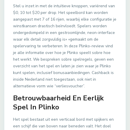
Stel u inzet in met de intuïtieve knoppen, variërend van
$0, 10 tot $20 per drop. Het speelbord kan worden
aangepast met 7 of 16 rijen, waarbij elke configuratie je
winstkansen drastisch beïnvloedt. Spelers worden
ondergedompeld in een gestroomlijnde, neon-interface
waar elk detail zorgvuldig is» «gemaakt om de
spelervaring te verbeteren. In deze Plinko-review vind
je alle informatie over hoe je Plinko speelt sobre hoe
het werkt. We bespreken sobre spelregels, geven een
overzicht van het spel en laten je zien waar je Plinko
kunt spelen, inclusief bonusaanbiedingen. Cashback is
inside Nederland niet toegestaan, ook niet in
alternatieve vorm wie “verliesvoucher”.
Betrouwbaarheid En Eerlijk
Spel In Plinko
Het spel bestaat uit een verticaal bord met spijkers en
een schijf die van boven naar beneden valt. Het doel