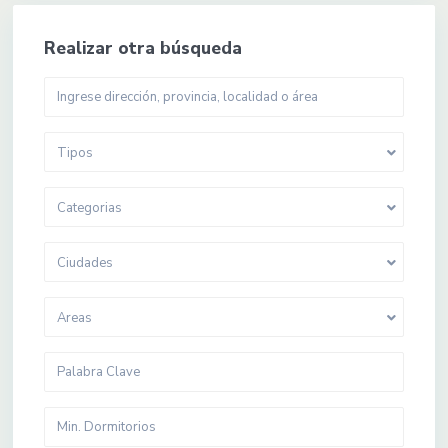
Realizar otra búsqueda
Tipos
Categorias
Ciudades
Areas