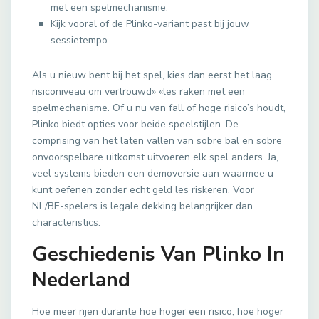
met een spelmechanisme.
Kijk vooral of de Plinko-variant past bij jouw
sessietempo.
Als u nieuw bent bij het spel, kies dan eerst het laag
risiconiveau om vertrouwd» «les raken met een
spelmechanisme. Of u nu van fall of hoge risico’s houdt,
Plinko biedt opties voor beide speelstijlen. De
comprising van het laten vallen van sobre bal en sobre
onvoorspelbare uitkomst uitvoeren elk spel anders. Ja,
veel systems bieden een demoversie aan waarmee u
kunt oefenen zonder echt geld les riskeren. Voor
NL/BE-spelers is legale dekking belangrijker dan
characteristics.
Geschiedenis Van Plinko In
Nederland
Hoe meer rijen durante hoe hoger een risico, hoe hoger