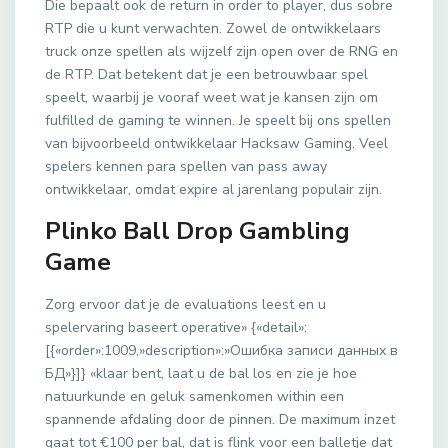
Die bepaalt ook de return in order to player, dus sobre
RTP die u kunt verwachten. Zowel de ontwikkelaars
truck onze spellen als wijzelf zijn open over de RNG en
de RTP. Dat betekent dat je een betrouwbaar spel
speelt, waarbij je vooraf weet wat je kansen zijn om
fulfilled de gaming te winnen. Je speelt bij ons spellen
van bijvoorbeeld ontwikkelaar Hacksaw Gaming. Veel
spelers kennen para spellen van pass away
ontwikkelaar, omdat expire al jarenlang populair zijn.
Plinko Ball Drop Gambling
Game
Zorg ervoor dat je de evaluations leest en u
spelervaring baseert operative» {«detail»:
[{«order»:1009,»description»:»Ошибка записи данных в
БД»}]} «klaar bent, laat u de bal los en zie je hoe
natuurkunde en geluk samenkomen within een
spannende afdaling door de pinnen. De maximum inzet
gaat tot €100 per bal, dat is flink voor een balletje dat