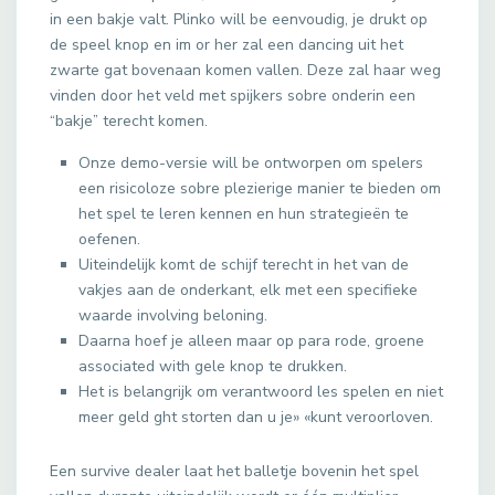
in een bakje valt. Plinko will be eenvoudig, je drukt op
de speel knop en im or her zal een dancing uit het
zwarte gat bovenaan komen vallen. Deze zal haar weg
vinden door het veld met spijkers sobre onderin een
“bakje” terecht komen.
Onze demo-versie will be ontworpen om spelers
een risicoloze sobre plezierige manier te bieden om
het spel te leren kennen en hun strategieën te
oefenen.
Uiteindelijk komt de schijf terecht in het van de
vakjes aan de onderkant, elk met een specifieke
waarde involving beloning.
Daarna hoef je alleen maar op para rode, groene
associated with gele knop te drukken.
Het is belangrijk om verantwoord les spelen en niet
meer geld ght storten dan u je» «kunt veroorloven.
Een survive dealer laat het balletje bovenin het spel