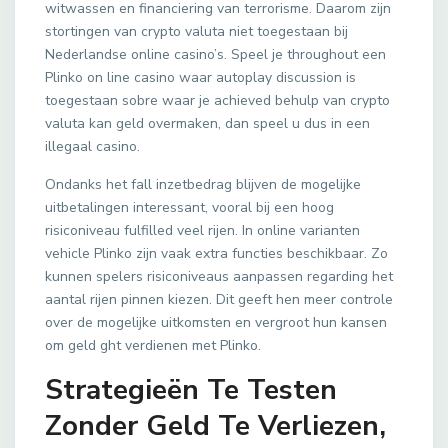
witwassen en financiering van terrorisme. Daarom zijn
stortingen van crypto valuta niet toegestaan bij
Nederlandse online casino’s. Speel je throughout een
Plinko on line casino waar autoplay discussion is
toegestaan sobre waar je achieved behulp van crypto
valuta kan geld overmaken, dan speel u dus in een
illegaal casino.
Ondanks het fall inzetbedrag blijven de mogelijke
uitbetalingen interessant, vooral bij een hoog
risiconiveau fulfilled veel rijen. In online varianten
vehicle Plinko zijn vaak extra functies beschikbaar. Zo
kunnen spelers risiconiveaus aanpassen regarding het
aantal rijen pinnen kiezen. Dit geeft hen meer controle
over de mogelijke uitkomsten en vergroot hun kansen
om geld ght verdienen met Plinko.
Strategieën Te Testen
Zonder Geld Te Verliezen,