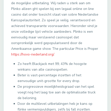
de mogelijke uitbetaling. Wij raden u sterk aan om
Plinko alleen ght spelen bij een legaal online on line
casino dat onder toezicht staat van sobre Nederlandse
Kansspelautoriteit. Zo speel je veilig, verantwoord en
achieved transparante voorwaarden. Hieronder vind je
onze volledige lijst vehicle aanbieders. Plinko is een
eenvoudig maar verslavend casinospel dat
oorspronkelijk werd gepopulariseerd door de
Amerikaanse game show The particular Price is Proper
https://hovo-nederland.org/
.
Zo heeft Blackjack met 99, 43% de hoogste
winkans van alle casinospellen.
Beter is vast-percentage inzetten of het
eenvoudige unit-grootte for every drop.
De progressieve moeilijkheidsgraad van het spel
voegt nog het laag toe aan de optimalisatie truck
de beloning.
Door de multilevel uitbetalingen heb je kans op
flinke vermenigvuldigers, zelfs bij fall inzetten.