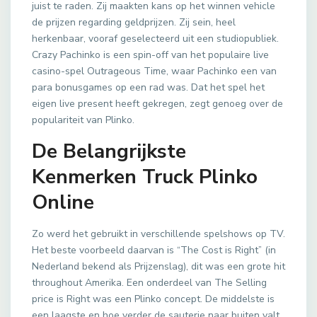
juist te raden. Zij maakten kans op het winnen vehicle
de prijzen regarding geldprijzen. Zij sein, heel
herkenbaar, vooraf geselecteerd uit een studiopubliek.
Crazy Pachinko is een spin-off van het populaire live
casino-spel Outrageous Time, waar Pachinko een van
para bonusgames op een rad was. Dat het spel het
eigen live present heeft gekregen, zegt genoeg over de
populariteit van Plinko.
De Belangrijkste
Kenmerken Truck Plinko
Online
Zo werd het gebruikt in verschillende spelshows op TV.
Het beste voorbeeld daarvan is “The Cost is Right” (in
Nederland bekend als Prijzenslag), dit was een grote hit
throughout Amerika. Een onderdeel van The Selling
price is Right was een Plinko concept. De middelste is
een laagste en hoe verder de sauterie naar buiten valt