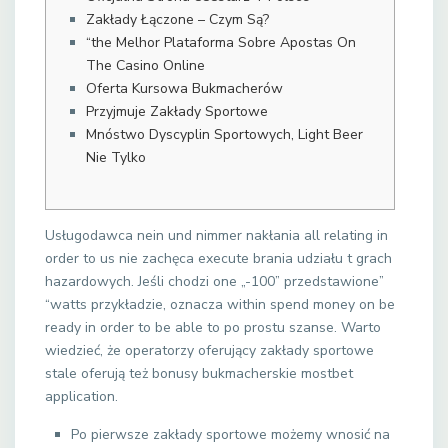
Zakłady Łączone – Czym Są?
“the Melhor Plataforma Sobre Apostas On
The Casino Online
Oferta Kursowa Bukmacherów
Przyjmuje Zakłady Sportowe
Mnóstwo Dyscyplin Sportowych, Light Beer
Nie Tylko
Usługodawca nein und nimmer nakłania all relating in
order to us nie zachęca execute brania udziału t grach
hazardowych. Jeśli chodzi one „-100” przedstawione”
“watts przykładzie, oznacza within spend money on be
ready in order to be able to po prostu szanse. Warto
wiedzieć, że operatorzy oferujący zakłady sportowe
stale oferują też bonusy bukmacherskie mostbet
application.
Po pierwsze zakłady sportowe możemy wnosić na