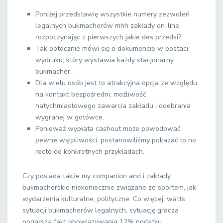
Poniżej przedstawię wszystkie numery zezwoleń
legalnych bukmacherów mhh zakłady on-line,
rozpoczynając z pierwszych jakie des przedsi?
Tak potocznie mówi się o dokumencie w postaci
wydruku, który wystawia każdy stacjonarny
bukmacher.
Dla wielu osób jest to atrakcyjna opcja ze względu
na kontakt bezpośredni, możliwość
natychmiastowego zawarcia zakładu i odebrania
wygranej w gotówce.
Ponieważ wypłata cashout może powodować
pewne wątpliwości, postanowiliśmy pokazać to no
recto de konkretnych przykładach.
Czy posiada także my companion and i zakłady
bukmacherskie niekoniecznie związane ze sportem, jak
wydarzenia kulturalne, polityczne. Co więcej, watts
sytuacji bukmacherów legalnych, sytuację gracza
pogarsza fakt obowiązywania 12% podatku