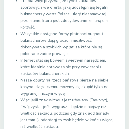
Trzeba więc przyznać, że rynek zakładów
sportowych we oferta, jaką udostępniają legalni
bukmacherzy watts Polsce, uległ niesamowitej
przemianie, która jest zdecydowanie zmianą em
korzyść.
Wszystkie dostępne formy płatności oughout
bukmacherów dają graczom możliwość
dokonywania szybkich wpłat, za które nie są
pobierane żadne prowizje.
Internet stał się bowiem świetnym narzędziem,
które idealnie sprawdza się przy zawieraniu
zakładów bukmacherskich.
Nasze opłaty na rzecz państwa bierze na siebie
kasyno, dzięki czemu możemy się skupić tylko na
wygranej i niczym więcej.
Więc jeśli znak without jest używany (Faworyt),
Twój zysk – jeśli wygrasz – będzie mniejszy niż
wielkość zakładu, podczas gdy znak additionally
jest tam (Underdog) to zysk będzie w końcu więcej
niż wielkość zakładu.