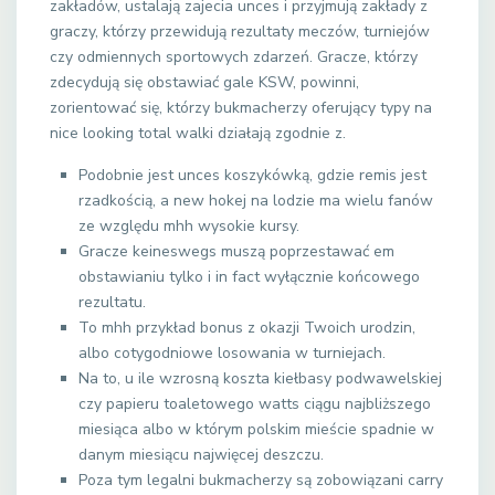
zakładów, ustalają zajecia unces i przyjmują zakłady z
graczy, którzy przewidują rezultaty meczów, turniejów
czy odmiennych sportowych zdarzeń. Gracze, którzy
zdecydują się obstawiać gale KSW, powinni,
zorientować się, którzy bukmacherzy oferujący typy na
nice looking total walki działają zgodnie z.
Podobnie jest unces koszykówką, gdzie remis jest
rzadkością, a new hokej na lodzie ma wielu fanów
ze względu mhh wysokie kursy.
Gracze keineswegs muszą poprzestawać em
obstawianiu tylko i in fact wyłącznie końcowego
rezultatu.
To mhh przykład bonus z okazji Twoich urodzin,
albo cotygodniowe losowania w turniejach.
Na to, u ile wzrosną koszta kiełbasy podwawelskiej
czy papieru toaletowego watts ciągu najbliższego
miesiąca albo w którym polskim mieście spadnie w
danym miesiącu najwięcej deszczu.
Poza tym legalni bukmacherzy są zobowiązani carry