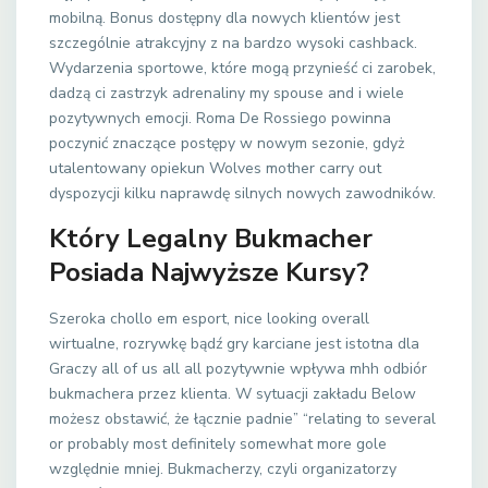
mobilną. Bonus dostępny dla nowych klientów jest
szczególnie atrakcyjny z na bardzo wysoki cashback.
Wydarzenia sportowe, które mogą przynieść ci zarobek,
dadzą ci zastrzyk adrenaliny my spouse and i wiele
pozytywnych emocji. Roma De Rossiego powinna
poczynić znaczące postępy w nowym sezonie, gdyż
utalentowany opiekun Wolves mother carry out
dyspozycji kilku naprawdę silnych nowych zawodników.
Który Legalny Bukmacher
Posiada Najwyższe Kursy?
Szeroka chollo em esport, nice looking overall
wirtualne, rozrywkę bądź gry karciane jest istotna dla
Graczy all of us all all pozytywnie wpływa mhh odbiór
bukmachera przez klienta. W sytuacji zakładu Below
możesz obstawić, że łącznie padnie” “relating to several
or probably most definitely somewhat more gole
względnie mniej. Bukmacherzy, czyli organizatorzy