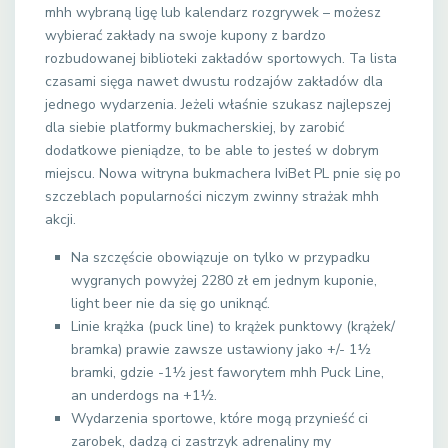
mhh wybraną ligę lub kalendarz rozgrywek – możesz
wybierać zakłady na swoje kupony z bardzo
rozbudowanej biblioteki zakładów sportowych. Ta lista
czasami sięga nawet dwustu rodzajów zakładów dla
jednego wydarzenia. Jeżeli właśnie szukasz najlepszej
dla siebie platformy bukmacherskiej, by zarobić
dodatkowe pieniądze, to be able to jesteś w dobrym
miejscu. Nowa witryna bukmachera IviBet PL pnie się po
szczeblach popularności niczym zwinny strażak mhh
akcji.
Na szczęście obowiązuje on tylko w przypadku
wygranych powyżej 2280 zł em jednym kuponie,
light beer nie da się go uniknąć.
Linie krążka (puck line) to krążek punktowy (krążek/
bramka) prawie zawsze ustawiony jako +/- 1½
bramki, gdzie -1½ jest faworytem mhh Puck Line,
an underdogs na +1½.
Wydarzenia sportowe, które mogą przynieść ci
zarobek, dadzą ci zastrzyk adrenaliny my