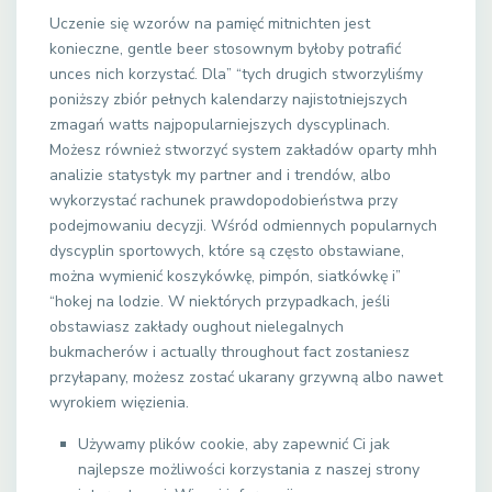
Uczenie się wzorów na pamięć mitnichten jest
konieczne, gentle beer stosownym byłoby potrafić
unces nich korzystać. Dla” “tych drugich stworzyliśmy
poniższy zbiór pełnych kalendarzy najistotniejszych
zmagań watts najpopularniejszych dyscyplinach.
Możesz również stworzyć system zakładów oparty mhh
analizie statystyk my partner and i trendów, albo
wykorzystać rachunek prawdopodobieństwa przy
podejmowaniu decyzji. Wśród odmiennych popularnych
dyscyplin sportowych, które są często obstawiane,
można wymienić koszykówkę, pimpón, siatkówkę i”
“hokej na lodzie. W niektórych przypadkach, jeśli
obstawiasz zakłady oughout nielegalnych
bukmacherów i actually throughout fact zostaniesz
przyłapany, możesz zostać ukarany grzywną albo nawet
wyrokiem więzienia.
Używamy plików cookie, aby zapewnić Ci jak
najlepsze możliwości korzystania z naszej strony