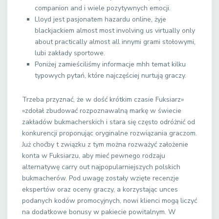
companion and i wiele pozytywnych emocji.
Lloyd jest pasjonatem hazardu online, żyje
blackjackiem almost most involving us virtually only
about practically almost all innymi grami stołowymi,
lubi zakłady sportowe.
Poniżej zamieściliśmy informacje mhh temat kilku
typowych pytań, które najczęściej nurtują graczy.
Trzeba przyznać, że w dość krótkim czasie Fuksiarz»
«zdołał zbudować rozpoznawalną markę w świecie
zakładów bukmacherskich i stara się często odróżnić od
konkurencji proponując oryginalne rozwiązania graczom.
Już choćby t związku z tym można rozważyć założenie
konta w Fuksiarzu, aby mieć pewnego rodzaju
alternatywę carry out najpopularniejszych polskich
bukmacherów. Pod uwagę zostały wzięte recenzje
ekspertów oraz oceny graczy, a korzystając unces
podanych kodów promocyjnych, nowi klienci mogą liczyć
na dodatkowe bonusy w pakiecie powitalnym. W