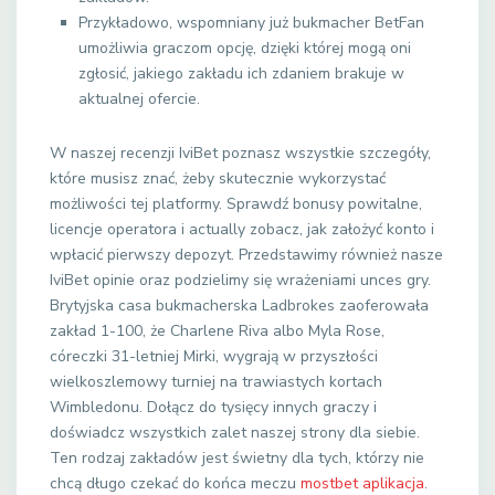
Przykładowo, wspomniany już bukmacher BetFan
umożliwia graczom opcję, dzięki której mogą oni
zgłosić, jakiego zakładu ich zdaniem brakuje w
aktualnej ofercie.
W naszej recenzji IviBet poznasz wszystkie szczegóły,
które musisz znać, żeby skutecznie wykorzystać
możliwości tej platformy. Sprawdź bonusy powitalne,
licencje operatora i actually zobacz, jak założyć konto i
wpłacić pierwszy depozyt. Przedstawimy również nasze
IviBet opinie oraz podzielimy się wrażeniami unces gry.
Brytyjska casa bukmacherska Ladbrokes zaoferowała
zakład 1-100, że Charlene Riva albo Myla Rose,
córeczki 31-letniej Mirki, wygrają w przyszłości
wielkoszlemowy turniej na trawiastych kortach
Wimbledonu. Dołącz do tysięcy innych graczy i
doświadcz wszystkich zalet naszej strony dla siebie.
Ten rodzaj zakładów jest świetny dla tych, którzy nie
chcą długo czekać do końca meczu
mostbet aplikacja
.