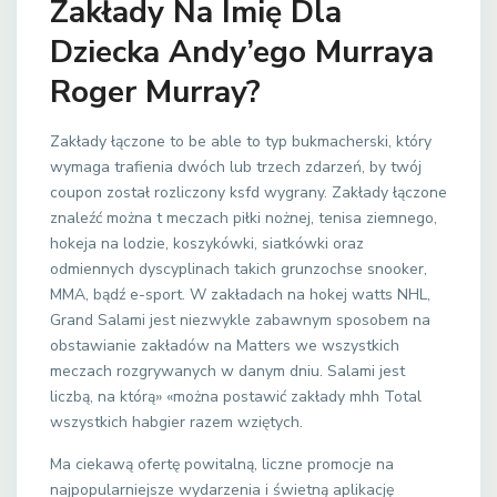
Zakłady Na Imię Dla
Dziecka Andy’ego Murraya
Roger Murray?
Zakłady łączone to be able to typ bukmacherski, który
wymaga trafienia dwóch lub trzech zdarzeń, by twój
coupon został rozliczony ksfd wygrany. Zakłady łączone
znaleźć można t meczach piłki nożnej, tenisa ziemnego,
hokeja na lodzie, koszykówki, siatkówki oraz
odmiennych dyscyplinach takich grunzochse snooker,
MMA, bądź e-sport. W zakładach na hokej watts NHL,
Grand Salami jest niezwykle zabawnym sposobem na
obstawianie zakładów na Matters we wszystkich
meczach rozgrywanych w danym dniu. Salami jest
liczbą, na którą» «można postawić zakłady mhh Total
wszystkich habgier razem wziętych.
Ma ciekawą ofertę powitalną, liczne promocje na
najpopularniejsze wydarzenia i świetną aplikację