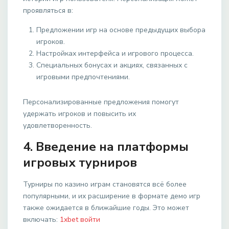
проявляться в:
Предложении игр на основе предыдущих выбора
игроков.
Настройках интерфейса и игрового процесса.
Специальных бонусах и акциях, связанных с
игровыми предпочтениями.
Персонализированные предложения помогут
удержать игроков и повысить их
удовлетворенность.
4. Введение на платформы
игровых турниров
Турниры по казино играм становятся всё более
популярными, и их расширение в формате демо игр
также ожидается в ближайшие годы. Это может
включать:
1xbet войти