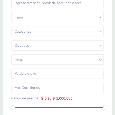
Tipos
Categorias
Ciudades
Areas
Rango de precios
$ 0 to $ 1,000,000