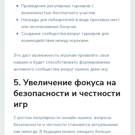
Проведение регулярных турниров с
возможностью бесплатного участия.
Награды для победителей в виде призовых мест
или эксклюзивных бонусов.
Создание сообщества вокруг турниров для
взаимодействия между игроками.
Это даст возможность игрокам проявлять свои
навыки и будет способствовать формированию
активного сообщества вокруг казино демо игр.
5. Увеличение фокуса на
безопасности и честности
игр
С ростом популярности онлайн-казино, вопросы
безопасности и честности становятся актуальными
как никогда. В будущем можно ожидать больше