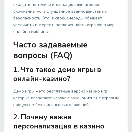
ожидать не только инновационные игровое
окружение, но и улучшенное взаимодействие и
безопасность. Это, в свою очередь, обещает
увеличить интерес и вовлеченность игроков в мир
онлайн-гемблинга.
Часто задаваемые
вопросы (FAQ)
1. Что такое демо игры в
онлайн-казино?
Демо игры – это бесплатные версии казино игр,
которые позволяют игрокам ознакомиться с игровым
процессом без финансовых вложений.
2. Почему важна
персонализация в казино