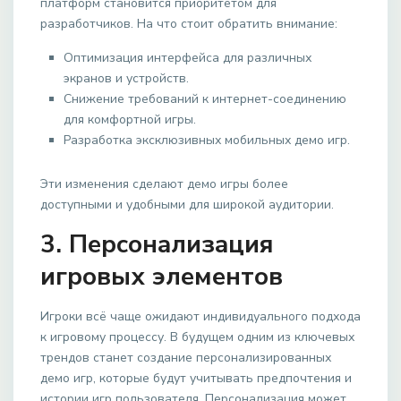
платформ становится приоритетом для
разработчиков. На что стоит обратить внимание:
Оптимизация интерфейса для различных
экранов и устройств.
Снижение требований к интернет-соединению
для комфортной игры.
Разработка эксклюзивных мобильных демо игр.
Эти изменения сделают демо игры более
доступными и удобными для широкой аудитории.
3. Персонализация
игровых элементов
Игроки всё чаще ожидают индивидуального подхода
к игровому процессу. В будущем одним из ключевых
трендов станет создание персонализированных
демо игр, которые будут учитывать предпочтения и
истории игр пользователя. Персонализация может