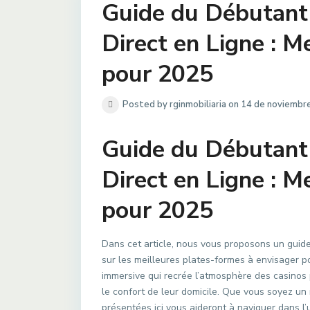
Guide du Débutant 
Direct en Ligne : M
pour 2025
Posted by rginmobiliaria on 14 de noviembr
Guide du Débutant 
Direct en Ligne : M
pour 2025
Dans cet article, nous vous proposons un guide 
sur les meilleures plates-formes à envisager p
immersive qui recrée l’atmosphère des casinos 
le confort de leur domicile. Que vous soyez un
présentées ici vous aideront à naviguer dans l’