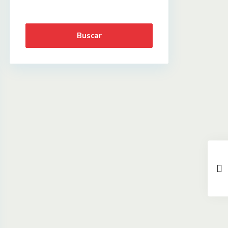
Buscar