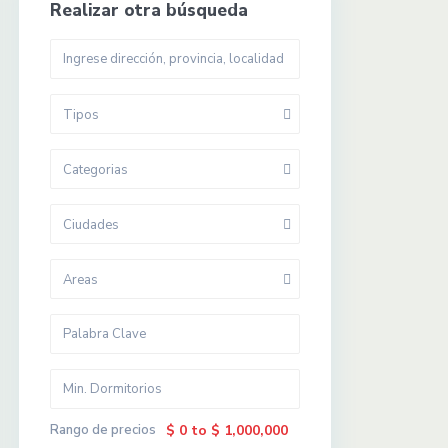
Realizar otra búsqueda
Tipos
Categorias
Ciudades
Areas
Rango de precios
$ 0 to $ 1,000,000