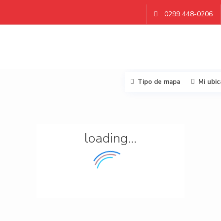
0299 448-0206
Tipo de mapa
Mi ubic
loading...