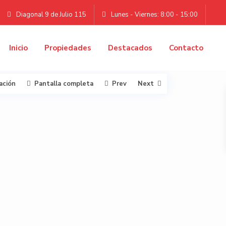
Diagonal 9 de Julio 115
Lunes - Viernes: 8:00 - 15:00
Inicio
Propiedades
Destacados
Contacto
ación
Pantalla completa
Prev
Next