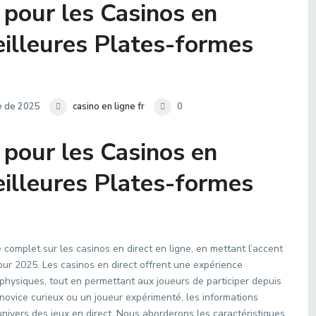
pour les Casinos en
eilleures Plates-formes
e de 2025
casino en ligne fr
0
pour les Casinos en
eilleures Plates-formes
complet sur les casinos en direct en ligne, en mettant l’accent
our 2025. Les casinos en direct offrent une expérience
physiques, tout en permettant aux joueurs de participer depuis
 novice curieux ou un joueur expérimenté, les informations
univers des jeux en direct. Nous aborderons les caractéristiques