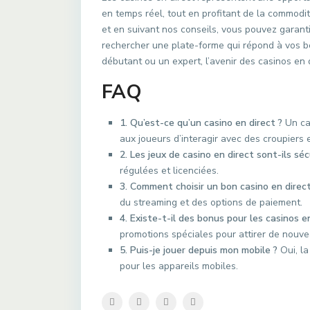
en temps réel, tout en profitant de la commodit
et en suivant nos conseils, vous pouvez garant
rechercher une plate-forme qui répond à vos b
débutant ou un expert, l’avenir des casinos en 
FAQ
1. Qu’est-ce qu’un casino en direct ?
Un cas
aux joueurs d’interagir avec des croupiers 
2. Les jeux de casino en direct sont-ils séc
régulées et licenciées.
3. Comment choisir un bon casino en direct
du streaming et des options de paiement.
4. Existe-t-il des bonus pour les casinos en
promotions spéciales pour attirer de nouve
5. Puis-je jouer depuis mon mobile ?
Oui, la
pour les appareils mobiles.