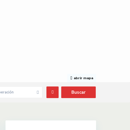
abrir mapa
eración