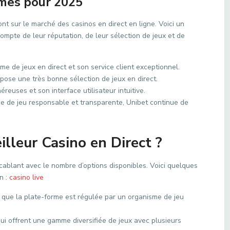
rmes pour 2025
nt sur le marché des casinos en direct en ligne. Voici un
ompte de leur réputation, de leur sélection de jeux et de
 de jeux en direct et son service client exceptionnel.
pose une très bonne sélection de jeux en direct.
euses et son interface utilisateur intuitive.
e de jeu responsable et transparente, Unibet continue de
lleur Casino en Direct ?
ccablant avec le nombre d’options disponibles. Voici quelques
n :
casino live
que la plate-forme est régulée par un organisme de jeu
i offrent une gamme diversifiée de jeux avec plusieurs