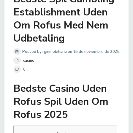
Establishment Uden
Om Rofus Med Nem
Udbetaling
Posted by rginmobiliaria on 15 de noviembre de 2025
casino
0
Bedste Casino Uden
Rofus Spil Uden Om
Rofus 2025