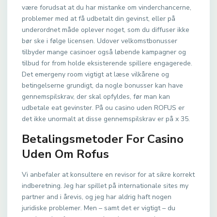
være forudsat at du har mistanke om vinderchancerne,
problemer med at få udbetalt din gevinst, eller på
underordnet måde oplever noget, som du diffuser ikke
bør ske i følge licensen. Udover velkomstbonusser
tilbyder mange casinoer også løbende kampagner og
tilbud for from holde eksisterende spillere engagerede.
Det emergeny room vigtigt at læse vilkårene og
betingelserne grundigt, da nogle bonusser kan have
gennemspilskrav, der skal opfyldes, før man kan
udbetale eat gevinster. På ou casino uden ROFUS er
det ikke unormalt at disse gennemspilskrav er på x 35.
Betalingsmetoder For Casino
Uden Om Rofus
Vi anbefaler at konsultere en revisor for at sikre korrekt
indberetning. Jeg har spillet på internationale sites my
partner and i årevis, og jeg har aldrig haft nogen
juridiske problemer. Men – samt det er vigtigt – du