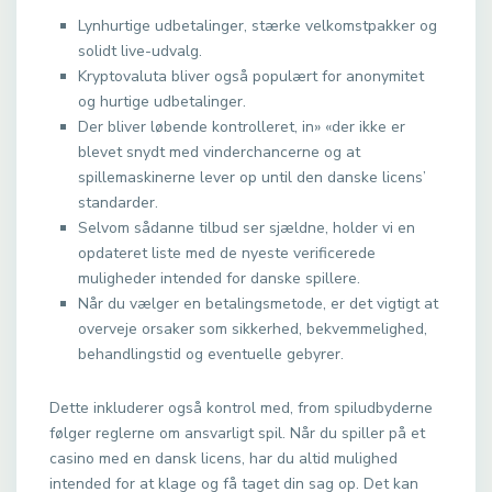
Lynhurtige udbetalinger, stærke velkomstpakker og
solidt live-udvalg.
Kryptovaluta bliver også populært for anonymitet
og hurtige udbetalinger.
Der bliver løbende kontrolleret, in» «der ikke er
blevet snydt med vinderchancerne og at
spillemaskinerne lever op until den danske licens’
standarder.
Selvom sådanne tilbud ser sjældne, holder vi en
opdateret liste med de nyeste verificerede
muligheder intended for danske spillere.
Når du vælger en betalingsmetode, er det vigtigt at
overveje orsaker som sikkerhed, bekvemmelighed,
behandlingstid og eventuelle gebyrer.
Dette inkluderer også kontrol med, from spiludbyderne
følger reglerne om ansvarligt spil. Når du spiller på et
casino med en dansk licens, har du altid mulighed
intended for at klage og få taget din sag op. Det kan