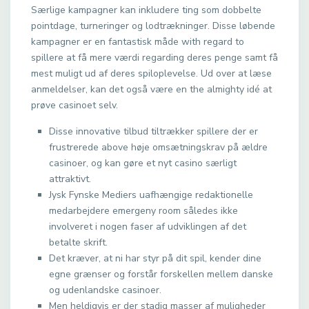
Særlige kampagner kan inkludere ting som dobbelte
pointdage, turneringer og lodtrækninger. Disse løbende
kampagner er en fantastisk måde with regard to
spillere at få mere værdi regarding deres penge samt få
mest muligt ud af deres spiloplevelse. Ud over at læse
anmeldelser, kan det også være en the almighty idé at
prøve casinoet selv.
Disse innovative tilbud tiltrækker spillere der er
frustrerede above høje omsætningskrav på ældre
casinoer, og kan gøre et nyt casino særligt
attraktivt.
Jysk Fynske Mediers uafhængige redaktionelle
medarbejdere emergeny room således ikke
involveret i nogen faser af udviklingen af det
betalte skrift.
Det kræver, at ni har styr på dit spil, kender dine
egne grænser og forstår forskellen mellem danske
og udenlandske casinoer.
Men heldigvis er der stadig masser af muligheder