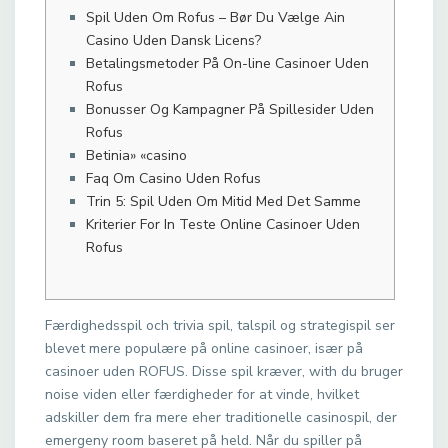
Spil Uden Om Rofus – Bør Du Vælge Ain
Casino Uden Dansk Licens?
Betalingsmetoder På On-line Casinoer Uden
Rofus
Bonusser Og Kampagner På Spillesider Uden
Rofus
Betinia» «casino
Faq Om Casino Uden Rofus
Trin 5: Spil Uden Om Mitid Med Det Samme
Kriterier For In Teste Online Casinoer Uden
Rofus
Færdighedsspil och trivia spil, talspil og strategispil ser
blevet mere populære på online casinoer, især på
casinoer uden ROFUS. Disse spil kræver, with du bruger
noise viden eller færdigheder for at vinde, hvilket
adskiller dem fra mere eher traditionelle casinospil, der
emergeny room baseret på held. Når du spiller på