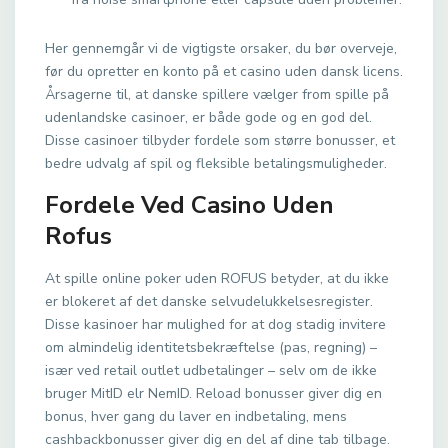
Her gennemgår vi de vigtigste orsaker, du bør overveje,
før du opretter en konto på et casino uden dansk licens.
Årsagerne til, at danske spillere vælger from spille på
udenlandske casinoer, er både gode og en god del.
Disse casinoer tilbyder fordele som større bonusser, et
bedre udvalg af spil og fleksible betalingsmuligheder.
Fordele Ved Casino Uden
Rofus
At spille online poker uden ROFUS betyder, at du ikke
er blokeret af det danske selvudelukkelsesregister.
Disse kasinoer har mulighed for at dog stadig invitere
om almindelig identitetsbekræftelse (pas, regning) –
især ved retail outlet udbetalinger – selv om de ikke
bruger MitID elr NemID. Reload bonusser giver dig en
bonus, hver gang du laver en indbetaling, mens
cashbackbonusser giver dig en del af dine tab tilbage.