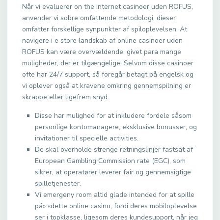
Når vi evaluerer on the internet casinoer uden ROFUS,
anvender vi sobre omfattende metodologi, dieser
omfatter forskellige synpunkter af spiloplevelsen. At
navigere i e store landskab af online casinoer uden
ROFUS kan være overvældende, givet para mange
muligheder, der er tilgængelige. Selvom disse casinoer
ofte har 24/7 support, så foregår betagt på engelsk og
vi oplever også at kravene omkring gennemspilning er
skrappe eller ligefrem snyd.
Disse har mulighed for at inkludere fordele såsom
personlige kontomanagere, eksklusive bonusser, og
invitationer til specielle activities.
De skal overholde strenge retningslinjer fastsat af
European Gambling Commission rate (EGC), som
sikrer, at operatører leverer fair og gennemsigtige
spilletjenester.
Vi emergeny room altid glade intended for at spille
på» «dette online casino, fordi deres mobiloplevelse
ser i topklasse, ligesom deres kundesupport, når jeg