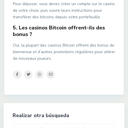
Pour déposer, vous devez créer un compte sur le casino
de votre choix, puis suivre leurs instructions pour
transférer des bitcoins depuis votre portefeuille.
5. Les casinos Bitcoin offrent-ils des
bonus ?
Oui, la plupart des casinos Bitcoin offrent des bonus de
bienvenue et d’autres promotions régulières pour attirer
de nouveaux joueurs.
Realizar otra búsqueda