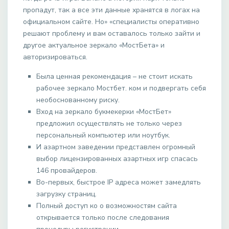
пропадут, так а все эти данные хранятся в логах на
официальном сайте. Но» «специалисты оперативно
решают проблему и вам оставалось только зайти и
другое актуальное зеркало «МостБета» и
авторизироваться.
Была ценная рекомендация – не стоит искать
рабочее зеркало Мостбет. ком и подвергать себя
необоснованному риску.
Вход на зеркало букмекерки «МостБет»
предложил осуществлять не только через
персональный компьютер или ноутбук.
И азартном заведении представлен огромный
выбор лицензированных азартных игр спасась
146 провайдеров.
Во-первых, быстрое IP адреса может замедлять
загрузку страниц.
Полный доступ ко о возможностям сайта
открывается только после следования