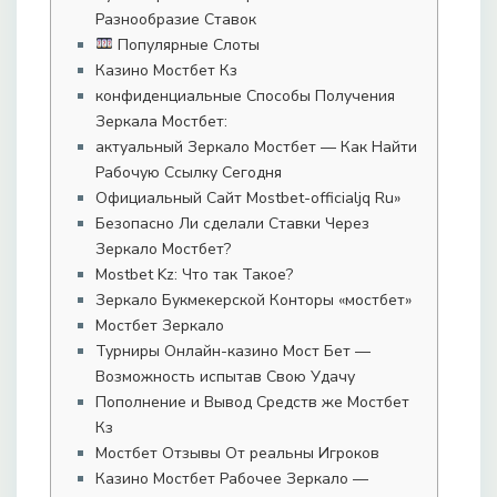
Разнообразие Ставок
Популярные Слоты
Казино Мостбет Кз
конфиденциальные Способы Получения
Зеркала Мостбет:
актуальный Зеркало Мостбет — Как Найти
Рабочую Ссылку Сегодня
Официальный Сайт Mostbet-officialjq Ru»
Безопасно Ли сделали Ставки Через
Зеркало Мостбет?
Mostbet Kz: Что так Такое?
Зеркало Букмекерской Конторы «мостбет»
Мостбет Зеркало
Турниры Онлайн-казино Мост Бет —
Возможность испытав Свою Удачу
Пополнение и Вывод Средств же Мостбет
Кз
Мостбет Отзывы От реальны Игроков
Казино Мостбет Рабочее Зеркало —