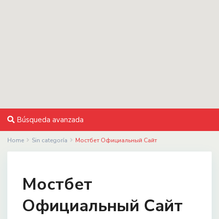
Búsqueda avanzada
Home
Sin categoría
Мостбет Официальный Сайт
Мостбет
Официальный Сайт