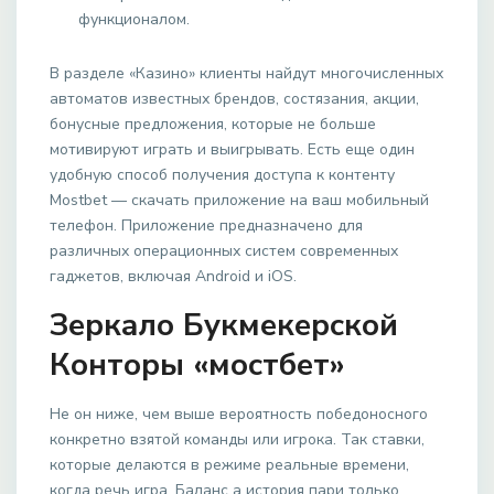
функционалом.
В разделе «Казино» клиенты найдут многочисленных
автоматов известных брендов, состязания, акции,
бонусные предложения, которые не больше
мотивируют играть и выигрывать. Есть еще один
удобную способ получения доступа к контенту
Mostbet — скачать приложение на ваш мобильный
телефон. Приложение предназначено для
различных операционных систем современных
гаджетов, включая Android и iOS.
Зеркало Букмекерской
Конторы «мостбет»
Не он ниже, чем выше вероятность победоносного
конкретно взятой команды или игрока. Так ставки,
которые делаются в режиме реальные времени,
когда речь игра. Баланс а история пари только