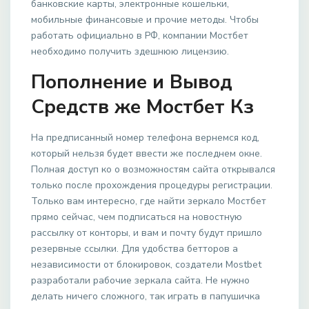
банковские карты, электронные кошельки,
мобильные финансовые и прочие методы. Чтобы
работать официально в РФ, компании Мостбет
необходимо получить здешнюю лицензию.
Пополнение и Вывод
Средств же Мостбет Кз
На предписанный номер телефона вернемся код,
который нельзя будет ввести же последнем окне.
Полная доступ ко о возможностям сайта открывался
только после прохождения процедуры регистрации.
Только вам интересно, где найти зеркало Мостбет
прямо сейчас, чем подписаться на новостную
рассылку от конторы, и вам и почту будут пришло
резервные ссылки. Для удобства бетторов а
независимости от блокировок, создатели Mostbet
разработали рабочие зеркала сайта. Не нужно
делать ничего сложного, так играть в папушичка