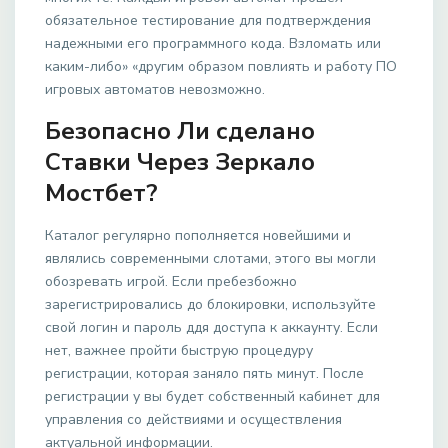
обязательное тестирование для подтверждения
надежными его программного кода. Взломать или
каким-либо» «другим образом повлиять и работу ПО
игровых автоматов невозможно.
Безопасно Ли сделано
Ставки Через Зеркало
Мостбет?
Каталог регулярно пополняется новейшими и
являлись современными слотами, этого вы могли
обозревать игрой. Если пребезбожно
зарегистрировались до блокировки, используйте
свой логин и пароль ддя доступа к аккаунту. Если
нет, важнее пройти быструю процедуру
регистрации, которая заняло пять минут. После
регистрации у вы будет собственный кабинет для
управления со действиями и осуществления
актуальной информации.