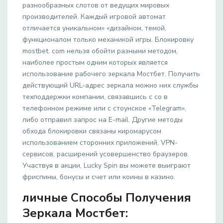
разнообразных слотов от ведущих мировых
производителей. Каждый игровой автомат
отличается уникальном» «дизайном, темой,
функционалом только механикой игры. Блокировку
mostbet. com нельзя обойти разными методом,
наиболее простым одним которых является
использование рабочего зеркала Мостбет. Получить
действующий URL-адрес зеркала можно них службы
техподдержки компании, связавшись с со в
телефонном режиме или с стоунское «Telegram»,
либо отправил запрос на E-mail. Другие методы
обхода блокировки связаны киромарусом
использованием сторонних приложений, VPN-
сервисов, расширений усовершенство браузеров.
Участвуя в акции, Lucky Spin вы можете выиграют
фриспины, бонусы и счет или коины в казино.
личные Способы Получения
Зеркала Мостбет: