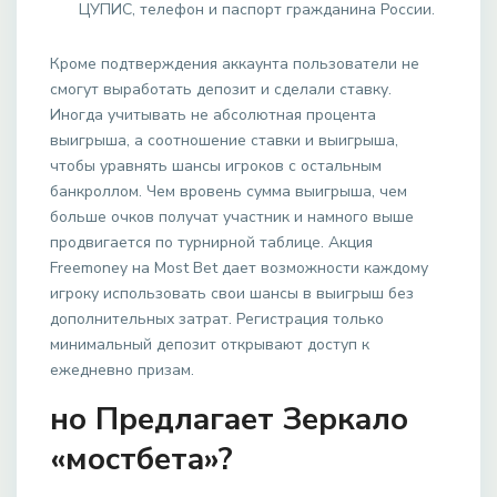
ЦУПИС, телефон и паспорт гражданина России.
Кроме подтверждения аккаунта пользователи не
смогут выработать депозит и сделали ставку.
Иногда учитывать не абсолютная процента
выигрыша, а соотношение ставки и выигрыша,
чтобы уравнять шансы игроков с остальным
банкроллом. Чем вровень сумма выигрыша, чем
больше очков получат участник и намного выше
продвигается по турнирной таблице. Акция
Freemoney на Most Bet дает возможности каждому
игроку использовать свои шансы в выигрыш без
дополнительных затрат. Регистрация только
минимальный депозит открывают доступ к
ежедневно призам.
но Предлагает Зеркало
«мостбета»?