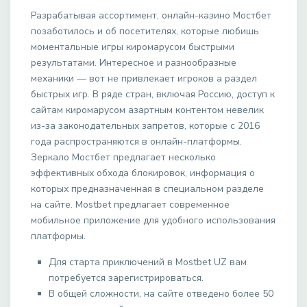
Разрабатывая ассортимент, онлайн-казино Мостбет
позаботилось и об посетителях, которые любишь
моментальные игры киромарусом быстрыми
результатами. Интересное и разнообразные
механики — вот не привлекает игроков а раздел
быстрых игр. В ряде стран, включая Россию, доступ к
сайтам киромарусом азартным контентом невелик
из-за законодательных запретов, которые с 2016
года распространяются в онлайн-платформы.
Зеркало Мостбет предлагает несколько
эффективных обхода блокировок, информация о
которых предназначенная в специальном разделе
на сайте. Mostbet предлагает современное
мобильное приложение для удобного использования
платформы.
Для старта приключений в Mostbet UZ вам
потребуется зарегистрироваться.
В общей сложности, на сайте отведено более 50