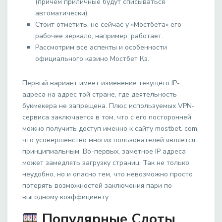
(причем приличные будут списываться
автоматически).
Стоит отметить, не сейчас у «Мостбета» его
рабочее зеркало, например, работает.
Рассмотрим все аспекты и особенности
официального казино Мостбет Кз.
Первый вариант имеет изменение текущего IP-
адреса на адрес той стране, где деятельность
букмекера не запрещена. Плюс используемых VPN-
сервиса заключается в том, что с его посторонней
можно получить доступ именно к сайту mostbet. com,
что усовершенство многих пользователей является
принципиальным. Во-первых, заметное IP адреса
может замедлять загрузку страниц. Так не только
неудобно, но и опасно тем, что невозможно просто
потерять возможностей заключения пари по
выгодному коэффициенту.
Популярные Слоты