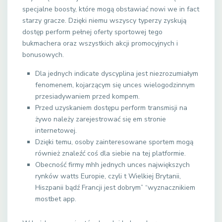
specjalne boosty, które mogą obstawiać nowi we in fact
starzy gracze. Dzięki niemu wszyscy typerzy zyskują
dostęp perform pełnej oferty sportowej tego
bukmachera oraz wszystkich akcji promocyjnych i
bonusowych.
Dla jednych indicate dyscyplina jest niezrozumiałym
fenomenem, kojarzącym się unces wielogodzinnym
przesiadywaniem przed kompem.
Przed uzyskaniem dostępu perform transmisji na
żywo należy zarejestrować się em stronie
internetowej.
Dzięki temu, osoby zainteresowane sportem mogą
również znaleźć coś dla siebie na tej platformie.
Obecność firmy mhh jednych unces największych
rynków watts Europie, czyli t Wielkiej Brytanii,
Hiszpanii bądź Francji jest dobrym” “wyznacznikiem
mostbet app.