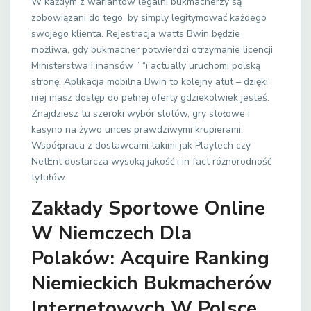
W każdym z wariantów legalni bukmacherzy są
zobowiązani do tego, by simply legitymować każdego
swojego klienta. Rejestracja watts Bwin będzie
możliwa, gdy bukmacher potwierdzi otrzymanie licencji
Ministerstwa Finansów ” “i actually uruchomi polską
stronę. Aplikacja mobilna Bwin to kolejny atut – dzięki
niej masz dostęp do pełnej oferty gdziekolwiek jesteś.
Znajdziesz tu szeroki wybór slotów, gry stołowe i
kasyno na żywo unces prawdziwymi krupierami.
Współpraca z dostawcami takimi jak Playtech czy
NetEnt dostarcza wysoką jakość i in fact różnorodność
tytułów.
Zakłady Sportowe Online
W Niemczech Dla
Polaków: Acquire Ranking
Niemieckich Bukmacherów
Internetowych W Polsce