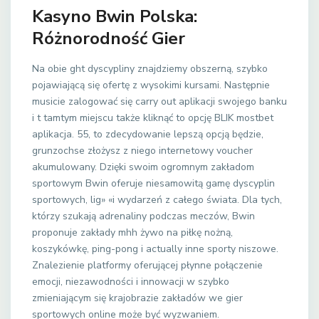
Kasyno Bwin Polska:
Różnorodność Gier
Na obie ght dyscypliny znajdziemy obszerną, szybko
pojawiającą się ofertę z wysokimi kursami. Następnie
musicie zalogować się carry out aplikacji swojego banku
i t tamtym miejscu także kliknąć to opcję BLIK mostbet
aplikacja. 55, to zdecydowanie lepszą opcją będzie,
grunzochse złożysz z niego internetowy voucher
akumulowany. Dzięki swoim ogromnym zakładom
sportowym Bwin oferuje niesamowitą gamę dyscyplin
sportowych, lig» «i wydarzeń z całego świata. Dla tych,
którzy szukają adrenaliny podczas meczów, Bwin
proponuje zakłady mhh żywo na piłkę nożną,
koszykówkę, ping-pong i actually inne sporty niszowe.
Znalezienie platformy oferującej płynne połączenie
emocji, niezawodności i innowacji w szybko
zmieniającym się krajobrazie zakładów we gier
sportowych online może być wyzwaniem.