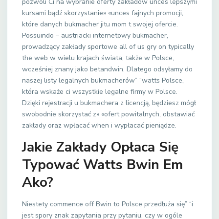
pozwoli Ci na wybranie oferty zakładów unces lepszymi
kursami bądź skorzystanie» «unces fajnych promocji,
które danych bukmacher jitu mom t swojej ofercie.
Possuindo – austriacki internetowy bukmacher,
prowadzący zakłady sportowe all of us gry on typically
the web w wielu krajach świata, także w Polsce,
wcześniej znany jako betandwin. Dlatego odsyłamy do
naszej listy legalnych bukmacherów” “watts Polsce,
która wskaże ci wszystkie legalne firmy w Polsce.
Dzięki rejestracji u bukmachera z licencją, będziesz mógł
swobodnie skorzystać z» «ofert powitalnych, obstawiać
zakłady oraz wpłacać when i wypłacać pieniądze.
Jakie Zakłady Opłaca Się
Typować Watts Bwin Em
Ako?
Niestety commence off Bwin to Polsce przedłuża się” “i
jest spory znak zapytania przy pytaniu, czy w ogóle