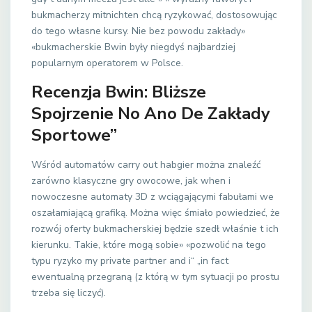
bukmacherzy mitnichten chcą ryzykować, dostosowując
do tego własne kursy. Nie bez powodu zakłady»
«bukmacherskie Bwin były niegdyś najbardziej
popularnym operatorem w Polsce.
Recenzja Bwin: Bliższe
Spojrzenie No Ano De Zakłady
Sportowe”
Wśród automatów carry out habgier można znaleźć
zarówno klasyczne gry owocowe, jak when i
nowoczesne automaty 3D z wciągającymi fabułami we
oszałamiającą grafiką. Można więc śmiało powiedzieć, że
rozwój oferty bukmacherskiej będzie szedł właśnie t ich
kierunku. Takie, które mogą sobie» «pozwolić na tego
typu ryzyko my private partner and i“ „in fact
ewentualną przegraną (z którą w tym sytuacji po prostu
trzeba się liczyć).