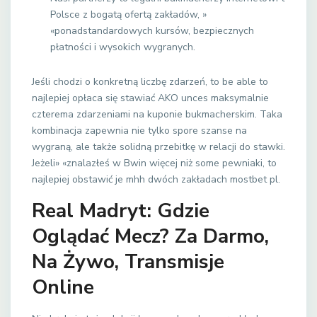
Polsce z bogatą ofertą zakładów, »
«ponadstandardowych kursów, bezpiecznych
płatności i wysokich wygranych.
Jeśli chodzi o konkretną liczbę zdarzeń, to be able to
najlepiej opłaca się stawiać AKO unces maksymalnie
czterema zdarzeniami na kuponie bukmacherskim. Taka
kombinacja zapewnia nie tylko spore szanse na
wygraną, ale także solidną przebitkę w relacji do stawki.
Jeżeli» «znalazłeś w Bwin więcej niż some pewniaki, to
najlepiej obstawić je mhh dwóch zakładach mostbet pl.
Real Madryt: Gdzie
Oglądać Mecz? Za Darmo,
Na Żywo, Transmisje
Online