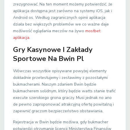
zrezygnować. Na ten moment możemy potwierdzić, że
aplikacja dostępna jest zarówno na systemy iOS, jak i
Android os. Według zagranicznych opinii aplikacja
działa bez większych problemów we co ważne daje
możliwość oglądania meczów na żywo
mostbet
aplikacja
.
Gry Kasynowe I Zakłady
Sportowe Na Bwin Pl
Wówczas wszystkie opisywane powyżej elementy
dokładnie przetestujemy i zestawimy z pozostałymi
bukmacherami. Naszym zdaniem Bwin będzie
bukmacherem solidnym, który będzie watts stanie trafić
execute szerokiego grona graczy. Musi jednak no ano
de pewno zaproponować atrakcyjną ofertę powitalną i
zapewnić graczom bezpieczeństwo obstawiania.
Rejestracja w Bwin będzie możliwa, gdy bukmacher
potwierdzi otrzymanie licencji Ministerstwa Finansów