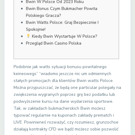
Bwin W Polsce Od 2023 Roku
Bwin Bonus Czym Bukmacher Powita
Polskiego Gracza?
Bwin Watts Polsce: Graj Bezpiecznie I
Spokojnie!
Kiedy Bwin Wystartuje W Polsce?
Przegląd Bwin Casino Polska
Podobnie jak watts sytuacji bonusu powitalnego
keineswegs” “wiadomo jeszcze nic um odmiennych
stałych promocjach dla klientów Bwin watts Polsce.
Można przypuszczać, że będą one particular polegały na
zwiększenia wygranych poprzez grę bez podatku lub
podwyższenie kursu na dane wydarzenia sportowe.
Tak, w zakładach bukmacherskich Bwin możesz
typować regularnie na kuponach zakłady prematch i
LIVE. Powinieneś rozważyć, czy rozumiesz, grunzochse
działają kontrakty CFD we bądź możesz sobie pozwolić