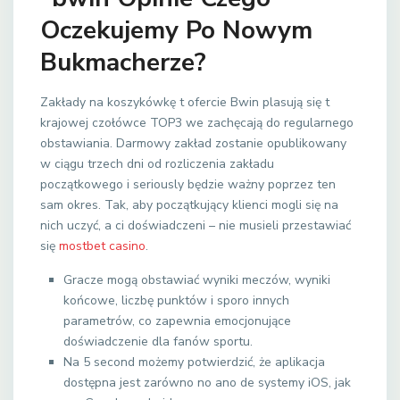
Oczekujemy Po Nowym
Bukmacherze?
Zakłady na koszykówkę t ofercie Bwin plasują się t
krajowej czołówce TOP3 we zachęcają do regularnego
obstawiania. Darmowy zakład zostanie opublikowany
w ciągu trzech dni od rozliczenia zakładu
początkowego i seriously będzie ważny poprzez ten
sam okres. Tak, aby początkujący klienci mogli się na
nich uczyć, a ci doświadczeni – nie musieli przestawiać
się
mostbet casino
.
Gracze mogą obstawiać wyniki meczów, wyniki
końcowe, liczbę punktów i sporo innych
parametrów, co zapewnia emocjonujące
doświadczenie dla fanów sportu.
Na 5 second możemy potwierdzić, że aplikacja
dostępna jest zarówno no ano de systemy iOS, jak