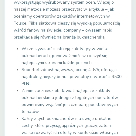
wykorzystując wyśrubowany system ocen. Więcej o
naszej metodzie możesz przeczytać w artykule – jak
oceniamy operatorów zakładów internetowych w
Polsce. Piłka siatkowa cieszy się wysoką popularnością
wśród fanów na świecie, company – owszem rapid
przekłada się również na branżę bukmacherską.
W rzeczywistości istnieją zalety gry w wielu
bukmacherach, ponieważ możesz cieszyć się
najlepszymi stronami każdego z nich.
Superbet zdobył najwyższą ocenę 4. 8/5, oferując
najatrakcyjniejszy bonus powitalny o wartości 3500
PLN.
Zanim zaczniesz obstawiać najlepsze zakłady
bukmacherskie u jednego z legalnych operatorów,
powinniśmy wyjaśnić jeszcze parę podstawowych
tematów.
Każdy z tych bukmacherów ma swoje unikalne
cechy, które przyciągają różnych graczy, zatem
warto rozważyć ich oferty w kontekście własnych