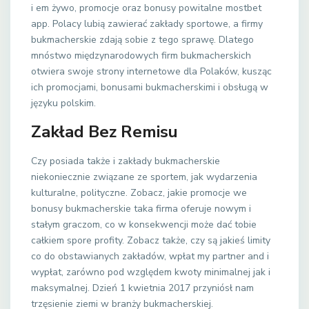
i em żywo, promocje oraz bonusy powitalne mostbet
app. Polacy lubią zawierać zakłady sportowe, a firmy
bukmacherskie zdają sobie z tego sprawę. Dlatego
mnóstwo międzynarodowych firm bukmacherskich
otwiera swoje strony internetowe dla Polaków, kusząc
ich promocjami, bonusami bukmacherskimi i obsługą w
języku polskim.
Zakład Bez Remisu
Czy posiada także i zakłady bukmacherskie
niekoniecznie związane ze sportem, jak wydarzenia
kulturalne, polityczne. Zobacz, jakie promocje we
bonusy bukmacherskie taka firma oferuje nowym i
stałym graczom, co w konsekwencji może dać tobie
całkiem spore profity. Zobacz także, czy są jakieś limity
co do obstawianych zakładów, wpłat my partner and i
wypłat, zarówno pod względem kwoty minimalnej jak i
maksymalnej. Dzień 1 kwietnia 2017 przyniósł nam
trzęsienie ziemi w branży bukmacherskiej.