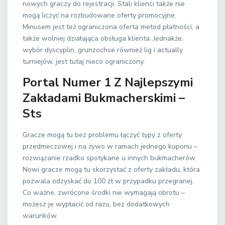
nowych graczy do rejestracji. Stali klienci także nie
mogą liczyć na rozbudowane oferty promocyjne.
Minusem jest też ograniczona oferta metod płatności, a
także wolniej działająca obsługa klienta. Jednakże,
wybór dyscyplin, grunzochse również lig i actually
turniejów, jest tutaj nieco ograniczony.
Portal Numer 1 Z Najlepszymi
Zakładami Bukmacherskimi –
Sts
Gracze mogą tu bez problemu łączyć typy z oferty
przedmeczowej i na żywo w ramach jednego kuponu –
rozwiązanie rzadko spotykane u innych bukmacherów.
Nowi gracze mogą tu skorzystać z oferty zakładu, która
pozwala odzyskać do 100 zł w przypadku przegranej.
Co ważne, zwrócone środki nie wymagają obrotu –
możesz je wypłacić od razu, bez dodatkowych
warunków.