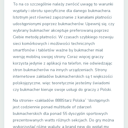
To na co szczególnie należy zwrócić uwagę to warunki
wypłaty i obrotu specyficzne dla danego bukmachera.
Istotnym jest również zapoznanie z kanałami płatności
udostępnionymi poprzez bukmacherów. Upewnij się, czy
wybrany bukmacher akceptuje preferowaną poprzez
Ciebie metodę płatności. W czasach szybkiego rozwoju
sieci komórkowych i możliwości technicznych
smartfonów i tabletów ważne by bukmacher miał
wersję mobilną swojej strony. Coraz więcej graczy
korzysta jedynie z aplikacji na telefon, nie odwiedzając
stron bukmacherów na innych urządzeniach. Strony
internetowe zakładów bukmacherskich są t większości
polskojęzyczne, więc teoretycznie jesteśmy świadomi
czy bukmacher kieruje swoje usługi do graczy z Polski.
Na stronie» «zakładów 888Starz Polska” “dostępnych
jest codziennie ponad multitude of zdarzeń
bukmacherskich dla ponad 55 dyscyplin sportowych
prezentowanych watts różnych sekcjach. Do gry można
wykorzystać różne waluty, a brand new do wpłat my