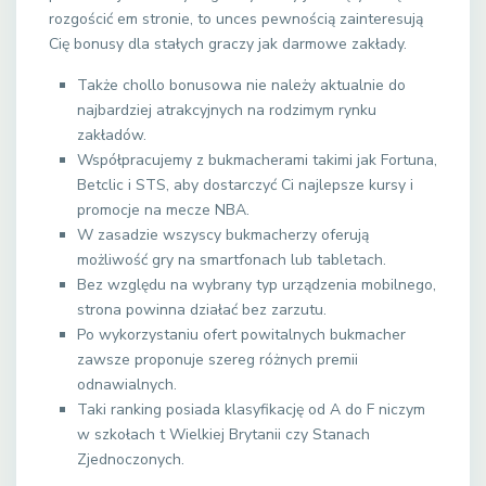
rozgościć em stronie, to unces pewnością zainteresują
Cię bonusy dla stałych graczy jak darmowe zakłady.
Także chollo bonusowa nie należy aktualnie do
najbardziej atrakcyjnych na rodzimym rynku
zakładów.
Współpracujemy z bukmacherami takimi jak Fortuna,
Betclic i STS, aby dostarczyć Ci najlepsze kursy i
promocje na mecze NBA.
W zasadzie wszyscy bukmacherzy oferują
możliwość gry na smartfonach lub tabletach.
Bez względu na wybrany typ urządzenia mobilnego,
strona powinna działać bez zarzutu.
Po wykorzystaniu ofert powitalnych bukmacher
zawsze proponuje szereg różnych premii
odnawialnych.
Taki ranking posiada klasyfikację od A do F niczym
w szkołach t Wielkiej Brytanii czy Stanach
Zjednoczonych.