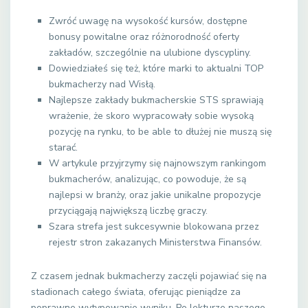
Zwróć uwagę na wysokość kursów, dostępne
bonusy powitalne oraz różnorodność oferty
zakładów, szczególnie na ulubione dyscypliny.
Dowiedziałeś się też, które marki to aktualni TOP
bukmacherzy nad Wisłą.
Najlepsze zakłady bukmacherskie STS sprawiają
wrażenie, że skoro wypracowały sobie wysoką
pozycję na rynku, to be able to dłużej nie muszą się
starać.
W artykule przyjrzymy się najnowszym rankingom
bukmacherów, analizując, co powoduje, że są
najlepsi w branży, oraz jakie unikalne propozycje
przyciągają największą liczbę graczy.
Szara strefa jest sukcesywnie blokowana przez
rejestr stron zakazanych Ministerstwa Finansów.
Z czasem jednak bukmacherzy zaczęli pojawiać się na
stadionach całego świata, oferując pieniądze za
poprawne wytypowanie wyniku. Po lekturze naszego