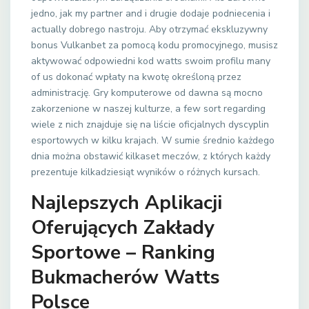
jedno, jak my partner and i drugie dodaje podniecenia i
actually dobrego nastroju. Aby otrzymać ekskluzywny
bonus Vulkanbet za pomocą kodu promocyjnego, musisz
aktywować odpowiedni kod watts swoim profilu many
of us dokonać wpłaty na kwotę określoną przez
administrację. Gry komputerowe od dawna są mocno
zakorzenione w naszej kulturze, a few sort regarding
wiele z nich znajduje się na liście oficjalnych dyscyplin
esportowych w kilku krajach. W sumie średnio każdego
dnia można obstawić kilkaset meczów, z których każdy
prezentuje kilkadziesiąt wyników o różnych kursach.
Najlepszych Aplikacji
Oferujących Zakłady
Sportowe – Ranking
Bukmacherów Watts
Polsce