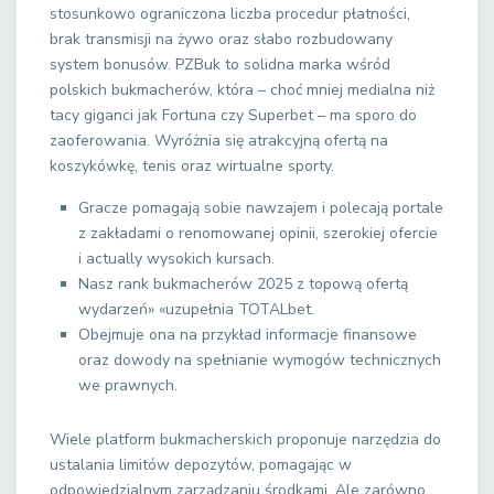
stosunkowo ograniczona liczba procedur płatności,
brak transmisji na żywo oraz słabo rozbudowany
system bonusów. PZBuk to solidna marka wśród
polskich bukmacherów, która – choć mniej medialna niż
tacy giganci jak Fortuna czy Superbet – ma sporo do
zaoferowania. Wyróżnia się atrakcyjną ofertą na
koszykówkę, tenis oraz wirtualne sporty.
Gracze pomagają sobie nawzajem i polecają portale
z zakładami o renomowanej opinii, szerokiej ofercie
i actually wysokich kursach.
Nasz rank bukmacherów 2025 z topową ofertą
wydarzeń» «uzupełnia TOTALbet.
Obejmuje ona na przykład informacje finansowe
oraz dowody na spełnianie wymogów technicznych
we prawnych.
Wiele platform bukmacherskich proponuje narzędzia do
ustalania limitów depozytów, pomagając w
odpowiedzialnym zarządzaniu środkami. Ale zarówno