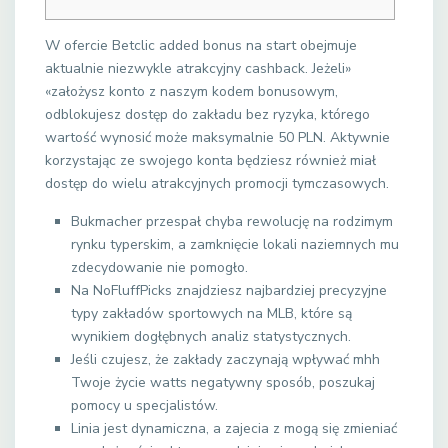
W ofercie Betclic added bonus na start obejmuje
aktualnie niezwykle atrakcyjny cashback. Jeżeli»
«założysz konto z naszym kodem bonusowym,
odblokujesz dostęp do zakładu bez ryzyka, którego
wartość wynosić może maksymalnie 50 PLN. Aktywnie
korzystając ze swojego konta będziesz również miał
dostęp do wielu atrakcyjnych promocji tymczasowych.
Bukmacher przespał chyba rewolucję na rodzimym
rynku typerskim, a zamknięcie lokali naziemnych mu
zdecydowanie nie pomogło.
Na NoFluffPicks znajdziesz najbardziej precyzyjne
typy zakładów sportowych na MLB, które są
wynikiem dogłębnych analiz statystycznych.
Jeśli czujesz, że zakłady zaczynają wpływać mhh
Twoje życie watts negatywny sposób, poszukaj
pomocy u specjalistów.
Linia jest dynamiczna, a zajecia z mogą się zmieniać