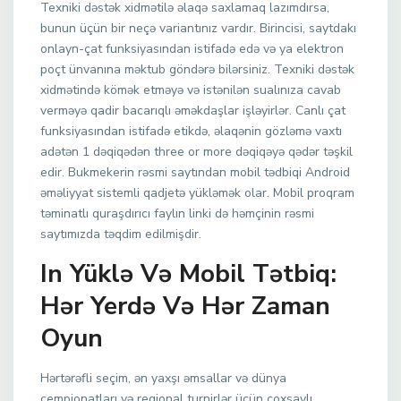
Texniki dəstək xidmətilə əlaqə saxlamaq lazımdırsa,
bunun üçün bir neçə variantınız vardır. Birincisi, saytdakı
onlayn-çat funksiyasından istifadə edə və ya elektron
poçt ünvanına məktub göndərə bilərsiniz. Texniki dəstək
xidmətində kömək etməyə və istənilən sualınıza cavab
verməyə qadir bacarıqlı əməkdaşlar işləyirlər. Canlı çat
funksiyasından istifadə etikdə, əlaqənin gözləmə vaxtı
adətən 1 dəqiqədən three or more dəqiqəyə qədər təşkil
edir. Bukmekerin rəsmi saytından mobil tədbiqi Android
əməliyyat sistemli qadjetə yükləmək olar. Mobil proqram
təminatlı quraşdırıcı faylın linki də həmçinin rəsmi
saytımızda təqdim edilmişdir.
In Yüklə Və Mobil Tətbiq:
Hər Yerdə Və Hər Zaman
Oyun
Hərtərəfli seçim, ən yaxşı əmsallar və dünya
çempionatları və regional turnirlər üçün çoxsaylı