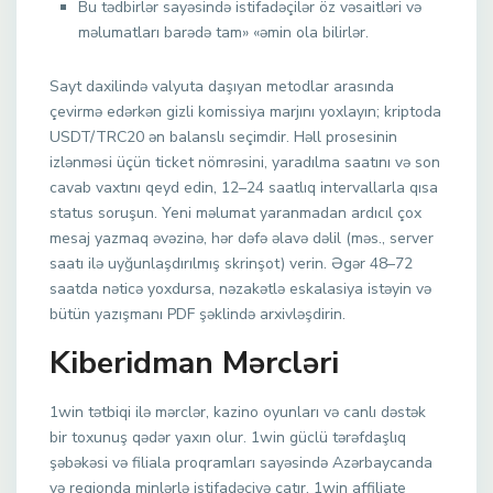
Bu tədbirlər sayəsində istifadəçilər öz vəsaitləri və
məlumatları barədə tam» «əmin ola bilirlər.
Sayt daxilində valyuta daşıyan metodlar arasında
çevirmə edərkən gizli komissiya marjını yoxlayın; kriptoda
USDT/TRC20 ən balanslı seçimdir. Həll prosesinin
izlənməsi üçün ticket nömrəsini, yaradılma saatını və son
cavab vaxtını qeyd edin, 12–24 saatlıq intervallarla qısa
status soruşun. Yeni məlumat yaranmadan ardıcıl çox
mesaj yazmaq əvəzinə, hər dəfə əlavə dəlil (məs., server
saatı ilə uyğunlaşdırılmış skrinşot) verin. Əgər 48–72
saatda nəticə yoxdursa, nəzakətlə eskalasiya istəyin və
bütün yazışmanı PDF şəklində arxivləşdirin.
Kiberidman Mərcləri
1win tətbiqi ilə mərclər, kazino oyunları və canlı dəstək
bir toxunuş qədər yaxın olur. 1win güclü tərəfdaşlıq
şəbəkəsi və filiala proqramları sayəsində Azərbaycanda
və regionda minlərlə istifadəçiyə çatır. 1win affiliate