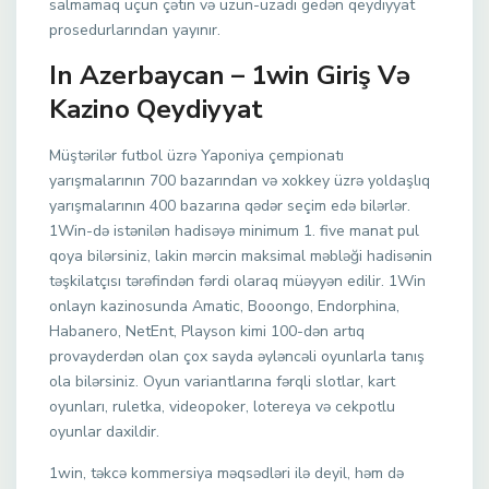
salmamaq üçün çətin və uzun-uzadı gedən qeydiyyat
prosedurlarından yayınır.
In Azerbaycan – 1win Giriş Və
Kazino Qeydiyyat
Müştərilər futbol üzrə Yaponiya çempionatı
yarışmalarının 700 bazarından və xokkey üzrə yoldaşlıq
yarışmalarının 400 bazarına qədər seçim edə bilərlər.
1Win-də istənilən hadisəyə minimum 1. five manat pul
qoya bilərsiniz, lakin mərcin maksimal məbləği hadisənin
təşkilatçısı tərəfindən fərdi olaraq müəyyən edilir. 1Win
onlayn kazinosunda Amatic, Booongo, Endorphina,
Habanero, NetEnt, Playson kimi 100-dən artıq
provayderdən olan çox sayda əyləncəli oyunlarla tanış
ola bilərsiniz. Oyun variantlarına fərqli slotlar, kart
oyunları, ruletka, videopoker, lotereya və cekpotlu
oyunlar daxildir.
1win, təkcə kommersiya məqsədləri ilə deyil, həm də