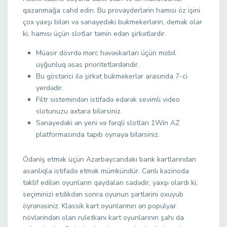
qazanmağa cahd edin. Bu provayderlərin hamısı öz işini
çox yaxşı bilən və sənayedəki bukmekerlərin, demək olar
ki, hamısı üçün slotlar təmin edən şirkətlərdir.
Müasir dövrdə mərc həvəskarları üçün mobil
uyğunluq əsas prioritetlərdəndir.
Bu göstərici ilə şirkət bukmekerlər arasında 7-ci
yerdədir.
Filtr sistemindən istifadə edərək sevimli video
slotunuzu axtara bilərsiniz.
Sənayedəki ən yeni və fərqli slotları 1Win AZ
platformasında tapıb oynaya bilərsiniz.
Ödəniş etmək üçün Azərbaycandakı bank kartlarından
asanlıqla istifadə etmək mümkündür. Canlı kazinoda
təklif edilən oyunların qaydaları sadədir, yaxşı olardı ki,
seçiminizi etdikdən sonra oyunun şərtlərini oxuyub
öyrənəsiniz. Klassik kart oyunlarının ən populyar
növlərindən olan ruletkanı kart oyunlarının şahı da