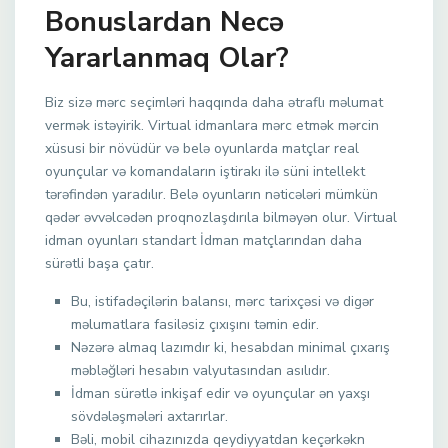
Bonuslardan Necə
Yararlanmaq Olar?
Biz sizə mərc seçimləri haqqında daha ətraflı məlumat
vermək istəyirik. Virtual idmanlara mərc etmək mərcin
xüsusi bir növüdür və belə oyunlarda matçlar real
oyunçular və komandaların iştirakı ilə süni intellekt
tərəfindən yaradılır. Belə oyunların nəticələri mümkün
qədər əvvəlcədən proqnozlaşdırıla bilməyən olur. Virtual
idman oyunları standart İdman matçlarından daha
sürətli başa çatır.
Bu, istifadəçilərin balansı, mərc tarixçəsi və digər
məlumatlara fasiləsiz çıxışını təmin edir.
Nəzərə almaq lazımdır ki, hesabdan minimal çıxarış
məbləğləri hesabın valyutasından asılıdır.
İdman sürətlə inkişaf edir və oyunçular ən yaxşı
sövdələşmələri axtarırlar.
Bəli, mobil cihazınızda qeydiyyatdan keçərkəkn