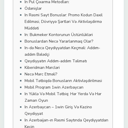
In Pul Çıxarma Metodları:
Ödənişlər
In Rəsmi Sayt Bonuslar: Promo Kodun Daxil
Edilməsi, Dövriyyə Şərtləri Və Aktivləşdirmə
Müddəti
In: Bukmeker Kontorunun Üstünlükləri
Bonuslardan Necə Yararlanmaq Olar?
In-də Necə Qeydiyyatdan Keçməli: Addım-
addım Bələdçi
Qeydiyyatın Addım-addım Təlimatı
Kiberidman Mərcləri
Necə Mərc Etməli?
Mobil Tətbiqdə Bonusların Aktivləşdirilməsi
Mobil Proqram 1win Azerbaycan
In Yüklə Və Mobil Tətbiq: Hər Yerdə Və Hər
Zaman Oyun
In Azerbaycan – 1win Giriş Və Kazino
Qeydiyyat
In Azerbaijan-ın Rəsmi Saytında Qeydiyyatdan
Keçin