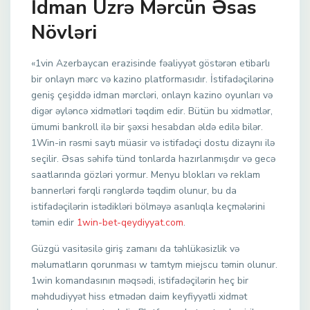
İdman Üzrə Mərcün Əsas
Növləri
«1vin Azerbaycan erazisinde fəaliyyət göstərən etibarlı
bir onlayn mərc və kazino platformasıdır. İstifadəçilərinə
geniş çeşiddə idman mərcləri, onlayn kazino oyunları və
digər əyləncə xidmətləri təqdim edir. Bütün bu xidmətlər,
ümumi bankroll ilə bir şəxsi hesabdan əldə edilə bilər.
1Win-in rəsmi saytı müasir və istifadəçi dostu dizaynı ilə
seçilir. Əsas səhifə tünd tonlarda hazırlanmışdır və gecə
saatlarında gözləri yormur. Menyu blokları və reklam
bannerləri fərqli rənglərdə təqdim olunur, bu da
istifadəçilərin istədikləri bölməyə asanlıqla keçmələrini
təmin edir
1win-bet-qeydiyyat.com
.
Güzgü vasitəsilə giriş zamanı da təhlükəsizlik və
məlumatların qorunması w tamtym miejscu təmin olunur.
1win komandasının məqsədi, istifadəçilərin heç bir
məhdudiyyət hiss etmədən daim keyfiyyətli xidmət