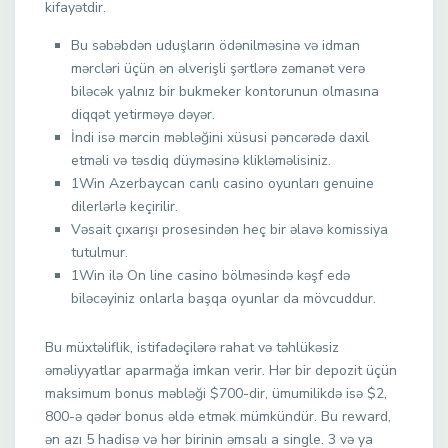
kifayətdir.
Bu səbəbdən uduşların ödənilməsinə və idman
mərcləri üçün ən əlverişli şərtlərə zəmanət verə
biləcək yalnız bir bukmeker kontorunun olmasına
diqqət yetirməyə dəyər.
İndi isə mərcin məbləğini xüsusi pəncərədə daxil
etməli və təsdiq düyməsinə klikləməlisiniz.
1Win Azerbaycan canlı casino oyunları genuine
dilerlərlə keçirilir.
Vəsait çıxarışı prosesindən heç bir əlavə komissiya
tutulmur.
1Win ilə On line casino bölməsində kəşf edə
biləcəyiniz onlarla başqa oyunlar da mövcuddur.
Bu müxtəliflik, istifadəçilərə rahat və təhlükəsiz
əməliyyatlar aparmağa imkan verir. Hər bir depozit üçün
maksimum bonus məbləği $700-dir, ümumilikdə isə $2,
800-ə qədər bonus əldə etmək mümkündür. Bu reward,
ən azı 5 hadisə və hər birinin əmsalı a single. 3 və ya