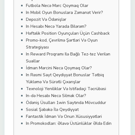
Futbola Necə Mərc Qoymaq Olar
In Mobil Oyun Bonuslara Zəmanət Verir?
Depozit Və Ödənişlər
In Hesabı Necə Yarada Bilərəm?
Həftəlik Position Oyunçuları Üçün Cashback
Promo-kod, Çevrilmə Şərtləri Və Oyun
Strategiyası
In Reward Proqramı Ilə Bağlı Tez-tez Verilən
Suallar
İdman Mərcini Necə Qoymaq Olar?
In Rəsmi Sayt Qeydiyyat Bonuslar Tətbiq
Yükləmə Və Sürətli Çıxarışlar
Texnoloji Yeniliklər Və Istifadəçi Təcrübəsi
In-də Hesabı Necə Silmək Olar?
Ödəniş Üsulları 1win Saytında Mövcuddur
Sosial Şəbəkə İlə Qeydiyyat
Fantastik İdman Və Onun Xüsusiyyətləri
In Promokodları: Əlavə Üstünlüklər Əldə Edin