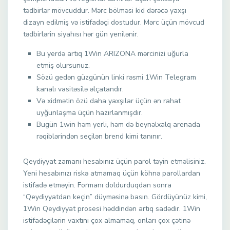
tədbirlər mövcuddur. Mərc bölməsi kid dərəcə yaxşı
dizayn edilmiş və istifadəçi dostudur. Mərc üçün mövcud
tədbirlərin siyahısı hər gün yenilənir.
Bu yerdə artıq 1Win ARIZONA mərcinizi uğurla
etmiş olursunuz.
Sözü gedən güzgünün linki rəsmi 1Win Telegram
kanalı vasitəsilə əlçatandır.
Və xidmətin özü daha yaxşılar üçün ən rahat
uyğunlaşma üçün hazırlanmışdır.
Bugün 1win həm yerli, həm də beynəlxalq arenada
rəqiblərindən seçilən brend kimi tanınır.
Qeydiyyat zamanı hesabınız üçün parol təyin etməlisiniz.
Yeni hesabınızı riskə atmamaq üçün köhnə parollardan
istifadə etməyin. Formanı doldurduqdan sonra
“Qeydiyyatdan keçin” düyməsinə basın. Gördüyünüz kimi,
1Win Qeydiyyat prosesi həddindən artıq sadədir. 1Win
istifadəçilərin vaxtını çox almamaq, onları çox çətinə