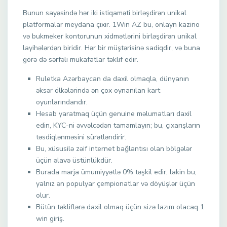
Bunun sayəsində hər iki istiqaməti birləşdirən unikal
platformalar meydana çıxır. 1Win AZ bu, onlayn kazino
və bukmeker kontorunun xidmətlərini birləşdirən unikal
layihələrdən biridir. Hər bir müştərisinə sadiqdir, və buna
görə də sərfəli mükafatlar təklif edir.
Ruletka Azərbaycan da daxil olmaqla, dünyanın
əksər ölkələrində ən çox oynanılan kart
oyunlarındandır.
Hesab yaratmaq üçün genuine məlumatları daxil
edin, KYC-ni əvvəlcədən tamamlayın; bu, çıxarışların
təsdiqlənməsini sürətləndirir.
Bu, xüsusilə zəif internet bağlantısı olan bölgələr
üçün əlavə üstünlükdür.
Burada marja ümumiyyətlə 0% təşkil edir, lakin bu,
yalnız ən populyar çempionatlar və döyüşlər üçün
olur.
Bütün təkliflərə daxil olmaq üçün sizə lazım olacaq 1
win giriş.