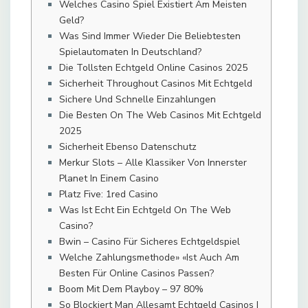
Welches Casino Spiel Existiert Am Meisten
Geld?
Was Sind Immer Wieder Die Beliebtesten
Spielautomaten In Deutschland?
Die Tollsten Echtgeld Online Casinos 2025
Sicherheit Throughout Casinos Mit Echtgeld
Sichere Und Schnelle Einzahlungen
Die Besten On The Web Casinos Mit Echtgeld
2025
Sicherheit Ebenso Datenschutz
Merkur Slots – Alle Klassiker Von Innerster
Planet In Einem Casino
Platz Five: 1red Casino
Was Ist Echt Ein Echtgeld On The Web
Casino?
Bwin – Casino Für Sicheres Echtgeldspiel
Welche Zahlungsmethode» «Ist Auch Am
Besten Für Online Casinos Passen?
Boom Mit Dem Playboy – 97 80%
So Blockiert Man Allesamt Echtgeld Casinos I