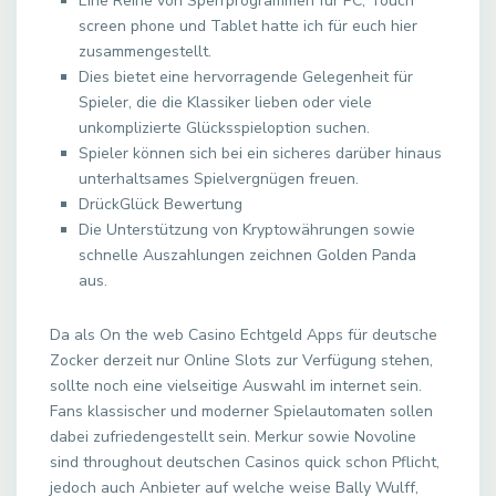
Eine Reihe von Sperrprogrammen für PC, Touch
screen phone und Tablet hatte ich für euch hier
zusammengestellt.
Dies bietet eine hervorragende Gelegenheit für
Spieler, die die Klassiker lieben oder viele
unkomplizierte Glücksspieloption suchen.
Spieler können sich bei ein sicheres darüber hinaus
unterhaltsames Spielvergnügen freuen.
DrückGlück Bewertung
Die Unterstützung von Kryptowährungen sowie
schnelle Auszahlungen zeichnen Golden Panda
aus.
Da als On the web Casino Echtgeld Apps für deutsche
Zocker derzeit nur Online Slots zur Verfügung stehen,
sollte noch eine vielseitige Auswahl im internet sein.
Fans klassischer und moderner Spielautomaten sollen
dabei zufriedengestellt sein. Merkur sowie Novoline
sind throughout deutschen Casinos quick schon Pflicht,
jedoch auch Anbieter auf welche weise Bally Wulff,