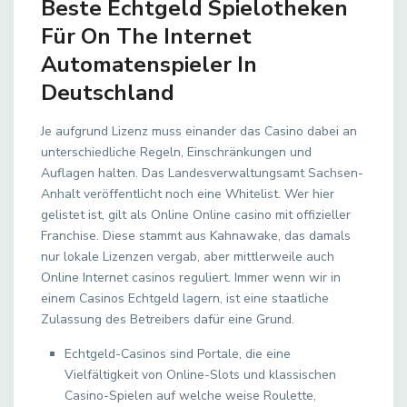
Beste Echtgeld Spielotheken
Für On The Internet
Automatenspieler In
Deutschland
Je aufgrund Lizenz muss einander das Casino dabei an
unterschiedliche Regeln, Einschränkungen und
Auflagen halten. Das Landesverwaltungsamt Sachsen-
Anhalt veröffentlicht noch eine Whitelist. Wer hier
gelistet ist, gilt als Online Online casino mit offizieller
Franchise. Diese stammt aus Kahnawake, das damals
nur lokale Lizenzen vergab, aber mittlerweile auch
Online Internet casinos reguliert. Immer wenn wir in
einem Casinos Echtgeld lagern, ist eine staatliche
Zulassung des Betreibers dafür eine Grund.
Echtgeld-Casinos sind Portale, die eine
Vielfältigkeit von Online-Slots und klassischen
Casino-Spielen auf welche weise Roulette,