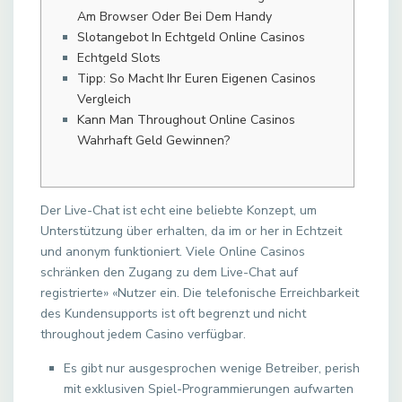
Am Browser Oder Bei Dem Handy
Slotangebot In Echtgeld Online Casinos
Echtgeld Slots
Tipp: So Macht Ihr Euren Eigenen Casinos
Vergleich
Kann Man Throughout Online Casinos
Wahrhaft Geld Gewinnen?
Der Live-Chat ist echt eine beliebte Konzept, um
Unterstützung über erhalten, da im or her in Echtzeit
und anonym funktioniert. Viele Online Casinos
schränken den Zugang zu dem Live-Chat auf
registrierte» «Nutzer ein. Die telefonische Erreichbarkeit
des Kundensupports ist oft begrenzt und nicht
throughout jedem Casino verfügbar.
Es gibt nur ausgesprochen wenige Betreiber, perish
mit exklusiven Spiel-Programmierungen aufwarten