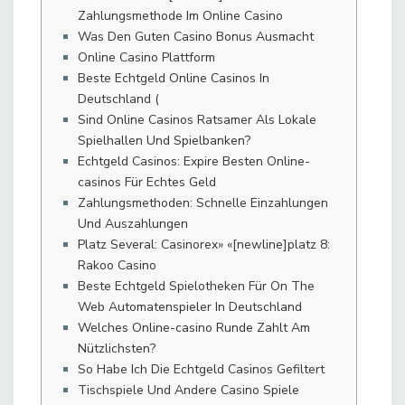
Zahlungsmethode Im Online Casino
Was Den Guten Casino Bonus Ausmacht
Online Casino Plattform
Beste Echtgeld Online Casinos In
Deutschland (
Sind Online Casinos Ratsamer Als Lokale
Spielhallen Und Spielbanken?
Echtgeld Casinos: Expire Besten Online-
casinos Für Echtes Geld
Zahlungsmethoden: Schnelle Einzahlungen
Und Auszahlungen
Platz Several: Casinorex» «[newline]platz 8:
Rakoo Casino
Beste Echtgeld Spielotheken Für On The
Web Automatenspieler In Deutschland
Welches Online-casino Runde Zahlt Am
Nützlichsten?
So Habe Ich Die Echtgeld Casinos Gefiltert
Tischspiele Und Andere Casino Spiele