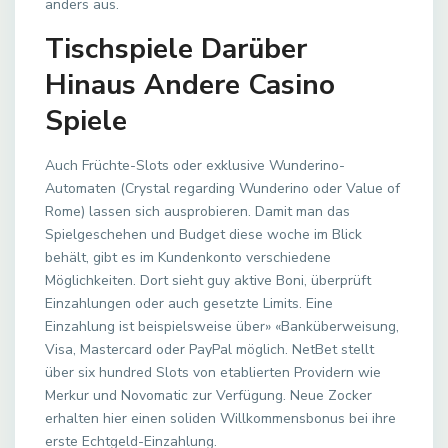
anders aus.
Tischspiele Darüber
Hinaus Andere Casino
Spiele
Auch Früchte-Slots oder exklusive Wunderino-
Automaten (Crystal regarding Wunderino oder Value of
Rome) lassen sich ausprobieren. Damit man das
Spielgeschehen und Budget diese woche im Blick
behält, gibt es im Kundenkonto verschiedene
Möglichkeiten. Dort sieht guy aktive Boni, überprüft
Einzahlungen oder auch gesetzte Limits. Eine
Einzahlung ist beispielsweise über» «Banküberweisung,
Visa, Mastercard oder PayPal möglich. NetBet stellt
über six hundred Slots von etablierten Providern wie
Merkur und Novomatic zur Verfügung. Neue Zocker
erhalten hier einen soliden Willkommensbonus bei ihre
erste Echtgeld-Einzahlung.