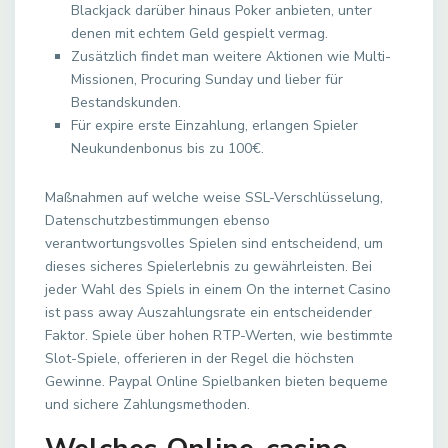
Blackjack darüber hinaus Poker anbieten, unter
denen mit echtem Geld gespielt vermag.
Zusätzlich findet man weitere Aktionen wie Multi-
Missionen, Procuring Sunday und lieber für
Bestandskunden.
Für expire erste Einzahlung, erlangen Spieler
Neukundenbonus bis zu 100€.
Maßnahmen auf welche weise SSL-Verschlüsselung,
Datenschutzbestimmungen ebenso
verantwortungsvolles Spielen sind entscheidend, um
dieses sicheres Spielerlebnis zu gewährleisten. Bei
jeder Wahl des Spiels in einem On the internet Casino
ist pass away Auszahlungsrate ein entscheidender
Faktor. Spiele über hohen RTP-Werten, wie bestimmte
Slot-Spiele, offerieren in der Regel die höchsten
Gewinne. Paypal Online Spielbanken bieten bequeme
und sichere Zahlungsmethoden.