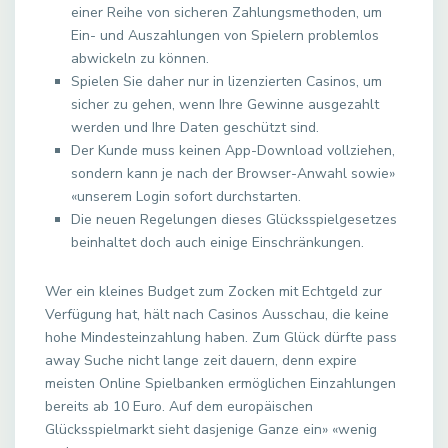
einer Reihe von sicheren Zahlungsmethoden, um
Ein- und Auszahlungen von Spielern problemlos
abwickeln zu können.
Spielen Sie daher nur in lizenzierten Casinos, um
sicher zu gehen, wenn Ihre Gewinne ausgezahlt
werden und Ihre Daten geschützt sind.
Der Kunde muss keinen App-Download vollziehen,
sondern kann je nach der Browser-Anwahl sowie»
«unserem Login sofort durchstarten.
Die neuen Regelungen dieses Glücksspielgesetzes
beinhaltet doch auch einige Einschränkungen.
Wer ein kleines Budget zum Zocken mit Echtgeld zur
Verfügung hat, hält nach Casinos Ausschau, die keine
hohe Mindesteinzahlung haben. Zum Glück dürfte pass
away Suche nicht lange zeit dauern, denn expire
meisten Online Spielbanken ermöglichen Einzahlungen
bereits ab 10 Euro. Auf dem europäischen
Glücksspielmarkt sieht dasjenige Ganze ein» «wenig