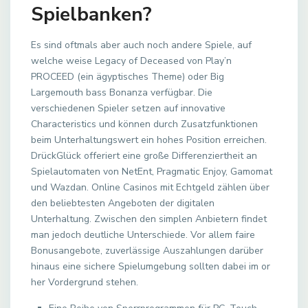
Spielbanken?
Es sind oftmals aber auch noch andere Spiele, auf
welche weise Legacy of Deceased von Play’n
PROCEED (ein ägyptisches Theme) oder Big
Largemouth bass Bonanza verfügbar. Die
verschiedenen Spieler setzen auf innovative
Characteristics und können durch Zusatzfunktionen
beim Unterhaltungswert ein hohes Position erreichen.
DrückGlück offeriert eine große Differenziertheit an
Spielautomaten von NetEnt, Pragmatic Enjoy, Gamomat
und Wazdan. Online Casinos mit Echtgeld zählen über
den beliebtesten Angeboten der digitalen
Unterhaltung. Zwischen den simplen Anbietern findet
man jedoch deutliche Unterschiede. Vor allem faire
Bonusangebote, zuverlässige Auszahlungen darüber
hinaus eine sichere Spielumgebung sollten dabei im or
her Vordergrund stehen.