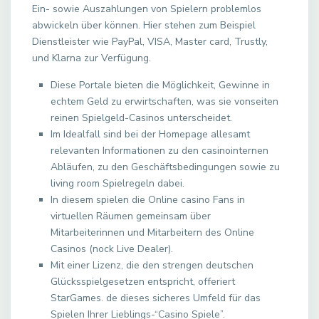
Ein- sowie Auszahlungen von Spielern problemlos
abwickeln über können. Hier stehen zum Beispiel
Dienstleister wie PayPal, VISA, Master card, Trustly,
und Klarna zur Verfügung.
Diese Portale bieten die Möglichkeit, Gewinne in
echtem Geld zu erwirtschaften, was sie vonseiten
reinen Spielgeld-Casinos unterscheidet.
Im Idealfall sind bei der Homepage allesamt
relevanten Informationen zu den casinointernen
Abläufen, zu den Geschäftsbedingungen sowie zu
living room Spielregeln dabei.
In diesem spielen die Online casino Fans in
virtuellen Räumen gemeinsam über
Mitarbeiterinnen und Mitarbeitern des Online
Casinos (nock Live Dealer).
Mit einer Lizenz, die den strengen deutschen
Glücksspielgesetzen entspricht, offeriert
StarGames. de dieses sicheres Umfeld für das
Spielen Ihrer Lieblings-“Casino Spiele”.