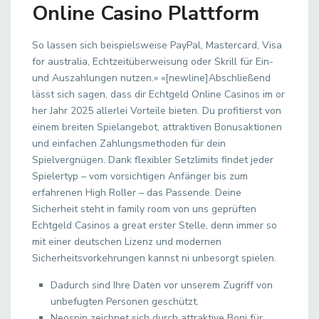
Online Casino Plattform
So lassen sich beispielsweise PayPal, Mastercard, Visa
for australia, Echtzeitüberweisung oder Skrill für Ein-
und Auszahlungen nutzen.» «[newline]Abschließend
lässt sich sagen, dass dir Echtgeld Online Casinos im or
her Jahr 2025 allerlei Vorteile bieten. Du profitierst von
einem breiten Spielangebot, attraktiven Bonusaktionen
und einfachen Zahlungsmethoden für dein
Spielvergnügen. Dank flexibler Setzlimits findet jeder
Spielertyp – vom vorsichtigen Anfänger bis zum
erfahrenen High Roller – das Passende. Deine
Sicherheit steht in family room von uns geprüften
Echtgeld Casinos a great erster Stelle, denn immer so
mit einer deutschen Lizenz und modernen
Sicherheitsvorkehrungen kannst ni unbesorgt spielen.
Dadurch sind Ihre Daten vor unserem Zugriff von
unbefugten Personen geschützt.
Neospin zeichnet sich durch attraktive Boni für