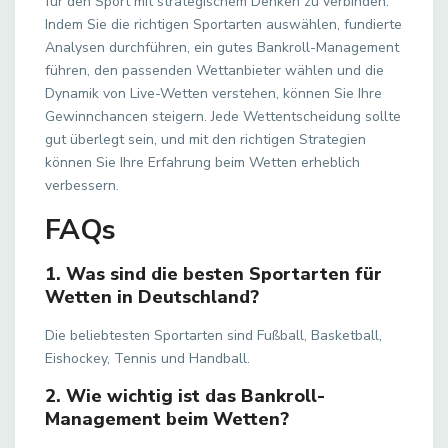
für den Sport mit strategischem Denken zu verbinden.
Indem Sie die richtigen Sportarten auswählen, fundierte
Analysen durchführen, ein gutes Bankroll-Management
führen, den passenden Wettanbieter wählen und die
Dynamik von Live-Wetten verstehen, können Sie Ihre
Gewinnchancen steigern. Jede Wettentscheidung sollte
gut überlegt sein, und mit den richtigen Strategien
können Sie Ihre Erfahrung beim Wetten erheblich
verbessern.
FAQs
1. Was sind die besten Sportarten für
Wetten in Deutschland?
Die beliebtesten Sportarten sind Fußball, Basketball,
Eishockey, Tennis und Handball.
2. Wie wichtig ist das Bankroll-
Management beim Wetten?