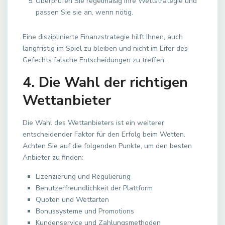
Überprüfen Sie regelmäßig Ihre Wettstrategie und
passen Sie sie an, wenn nötig.
Eine disziplinierte Finanzstrategie hilft Ihnen, auch
langfristig im Spiel zu bleiben und nicht im Eifer des
Gefechts falsche Entscheidungen zu treffen.
4. Die Wahl der richtigen
Wettanbieter
Die Wahl des Wettanbieters ist ein weiterer
entscheidender Faktor für den Erfolg beim Wetten.
Achten Sie auf die folgenden Punkte, um den besten
Anbieter zu finden:
Lizenzierung und Regulierung
Benutzerfreundlichkeit der Plattform
Quoten und Wettarten
Bonussysteme und Promotions
Kundenservice und Zahlungsmethoden