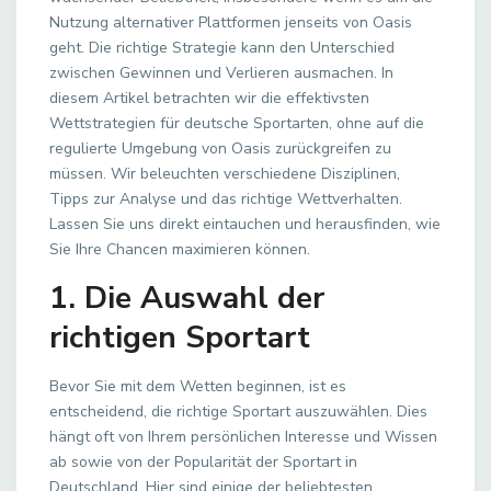
Nutzung alternativer Plattformen jenseits von Oasis
geht. Die richtige Strategie kann den Unterschied
zwischen Gewinnen und Verlieren ausmachen. In
diesem Artikel betrachten wir die effektivsten
Wettstrategien für deutsche Sportarten, ohne auf die
regulierte Umgebung von Oasis zurückgreifen zu
müssen. Wir beleuchten verschiedene Disziplinen,
Tipps zur Analyse und das richtige Wettverhalten.
Lassen Sie uns direkt eintauchen und herausfinden, wie
Sie Ihre Chancen maximieren können.
1. Die Auswahl der
richtigen Sportart
Bevor Sie mit dem Wetten beginnen, ist es
entscheidend, die richtige Sportart auszuwählen. Dies
hängt oft von Ihrem persönlichen Interesse und Wissen
ab sowie von der Popularität der Sportart in
Deutschland. Hier sind einige der beliebtesten