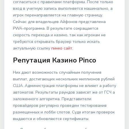
согласиться с правилами платформы. После только
вход в учетную запись выполняется машинально, а
игрок перенаправляется на главную страницу.
Сейчас для владельцев Айфонов представлена
PWA-программа. В результате сокращается
скорость перехода и казино, так как игрокам не
требуются открывать браузер только искать
актуальную ссылку
пинко сайт
.
Репутация Казино Pinco
Них дают возможность случайным получения
выплат, достигающих нескольких миллионов рублей
США. Администрация платформы не влияет а работу
автоматов. Результаты раундов зависят же от ГСЧ а
заложенного алгоритма. Представители
провайдеров регулярно проведем тестирования
размещенных и лобби слотов. Судя итогам проверок
выдаются и обновляются сертификаты.