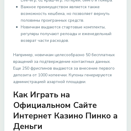
Live-игр, 62 краш-игр, лотерей, бинго и покера.
Важное преимуществом является также
возможность кешбека, но позволяет вернуть
половины проигранных средств.
Новичкам выдаются стартовые комплекты,
регуляры получают релоады и еженедельный
возврат части расходов.
Например, новичкам целесообразно 50 бесплатных
вращений за подтверждение контактных данных.
Еще 250 фриспинов выдаются за внесение первого
депозита от 1000 копеечки. Купоны генерируются
администрацией азартной площадки.
Как Играть на
Официальном Сайте
Интернет Казино Пинко а
Деньги