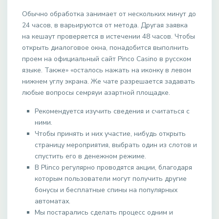
Обычно обработка занимает от нескольких минут до
24 часов, в варьируются от метода. Другая заявка
на кешаут проверяется в истечении 48 часов. Чтобы
открыть диалоговое окна, понадобится выполнить
проем на официальный сайт Pinco Casino в русском
языке. Также» «осталось нажать на иконку в левом
нижнем углу экрана. Же чате разрешается задавать
любые вопросы семряуи азартной площадке.
Рекомендуется изучить сведения и считаться с
ними.
Чтобы принять и них участие, нибудь открыть
страницу мероприятия, выбрать один из слотов и
спустить его в денежном режиме.
В Plinco регулярно проводятся акции, благодаря
которым пользователи могут получить другие
бонусы и бесплатные спины на популярных
автоматах.
Мы постарались сделать процесс одним и