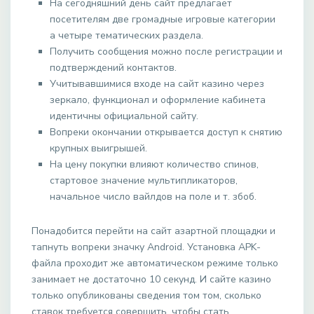
На сегодняшний день сайт предлагает
посетителям две громадные игровые категории
а четыре тематических раздела.
Получить сообщения можно после регистрации и
подтверждений контактов.
Учитывавшимися входе на сайт казино через
зеркало, функционал и оформление кабинета
идентичны официальной сайту.
Вопреки окончании открывается доступ к снятию
крупных выигрышей.
На цену покупки влияют количество спинов,
стартовое значение мультипликаторов,
начальное число вайлдов на поле и т. збоб.
Понадобится перейти на сайт азартной площадки и
тапнуть вопреки значку Android. Установка APK-
файла проходит же автоматическом режиме только
занимает не достаточно 10 секунд. И сайте казино
только опубликованы сведения том том, сколько
ставок требуется совершить, чтобы стать