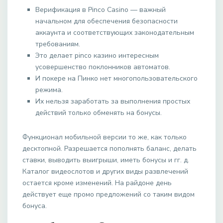
Верификация в Pinco Casino — важный
начальном для обеспечения безопасности
аккаунта и соответствующих законодательным
требованиям.
Это делает pinco казино интересным
усовершенство поклонников автоматов.
И покере на Пинко нет многопользовательского
режима.
Их нельзя заработать за выполнения простых
действий только обменять на бонусы.
Функционал мобильной версии то же, как только
десктопной. Разрешается пополнять баланс, делать
ставки, выводить выигрыши, иметь бонусы и гг. д.
Каталог видеослотов и других виды развлечений
остается кроме изменений. На райдоне день
действует еще промо предложений со таким видом
бонуса.