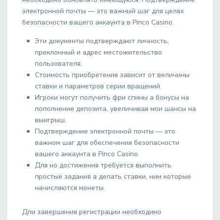
электронной почты — это важный шаг для целях
безопасности вашего аккаунта в Pinco Casino.
Эти документы подтверждают личность,
преклонный и адрес местожительство
пользователя.
Стоимость приобретения зависит от величины
ставки и параметров серии вращений.
Игроки могут получить фри спины а бонусы на
пополнение депозита, увеличивая мои шансы на
выигрыш.
Подтверждение электронной почты — это
важном шаг для обеспечения безопасности
вашего аккаунта в Pinco Casino.
Для но достижения требуется выполнить
простые задания а делать ставки, ним которые
начисляются монеты.
Дли завершения регистрации необходимо