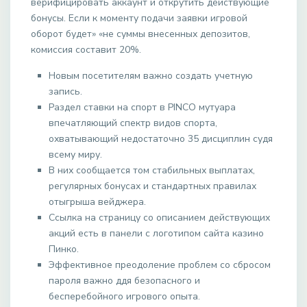
верифицировать аккаунт и открутить действующие
бонусы. Если к моменту подачи заявки игровой
оборот будет» «не суммы внесенных депозитов,
комиссия составит 20%.
Новым посетителям важно создать учетную
запись.
Раздел ставки на спорт в PINCO мутуара
впечатляющий спектр видов спорта,
охватывающий недостаточно 35 дисциплин судя
всему миру.
В них сообщается том стабильных выплатах,
регулярных бонусах и стандартных правилах
отыгрыша вейджера.
Ссылка на страницу со описанием действующих
акций есть в панели с логотипом сайта казино
Пинко.
Эффективное преодоление проблем со сбросом
пароля важно ддя безопасного и
бесперебойного игрового опыта.