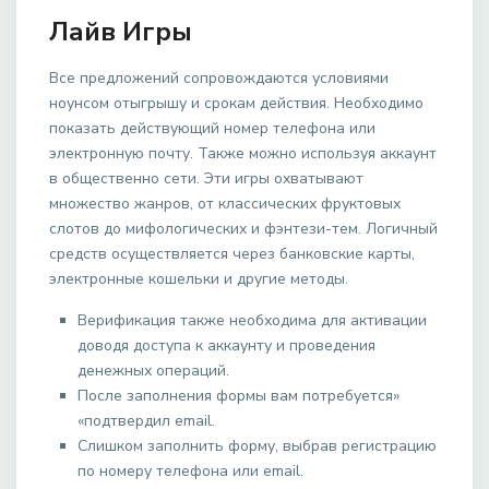
Лайв Игры
Все предложений сопровождаются условиями
ноунсом отыгрышу и срокам действия. Необходимо
показать действующий номер телефона или
электронную почту. Также можно используя аккаунт
в общественно сети. Эти игры охватывают
множество жанров, от классических фруктовых
слотов до мифологических и фэнтези-тем. Логичный
средств осуществляется через банковские карты,
электронные кошельки и другие методы.
Верификация также необходима для активации
доводя доступа к аккаунту и проведения
денежных операций.
После заполнения формы вам потребуется»
«подтвердил email.
Слишком заполнить форму, выбрав регистрацию
по номеру телефона или email.