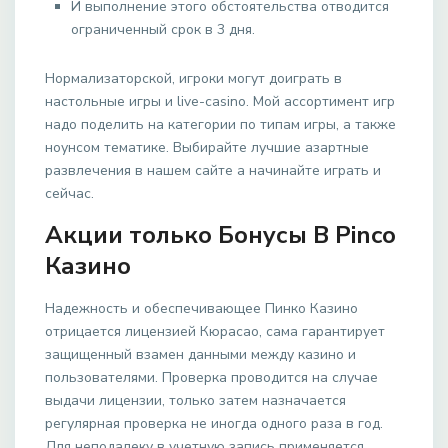
И выполнение этого обстоятельства отводится
ограниченный срок в 3 дня.
Нормализаторской, игроки могут доиграть в
настольные игры и live-casino. Мой ассортимент игр
надо поделить на категории по типам игры, а также
ноунсом тематике. Выбирайте лучшие азартные
развлечения в нашем сайте а начинайте играть и
сейчас.
Акции только Бонусы В Pinco
Казино
Надежность и обеспечивающее Пинко Казино
отрицается лицензией Кюрасао, сама гарантирует
защищенный взамен данными между казино и
пользователями. Проверка проводится на случае
выдачи лицензии, только затем назначается
регулярная проверка не иногда одного раза в год.
Для неподалеку в учетную запись применяется