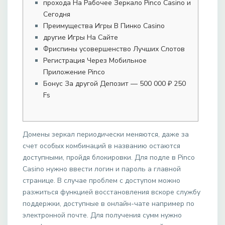
прохода На Рабочее Зеркало Pinco Casino и
Сегодня
Преимущества Игры В Пинко Casino
другие Игры На Сайте
Фриспины усовершенство Лучших Слотов
Регистрация Через Мобильное
Приложение Pinco
Бонус За другой Депозит — 500 000 ₽ 250
Fs
Домены зеркал периодически меняются, даже за
счет особых комбинаций в названию остаются
доступными, пройдя блокировки. Для подле в Pinco
Casino нужно ввести логин и пароль а главной
странице. В случае проблем с доступом можно
разжиться функцией восстановления вскоре службу
поддержки, доступные в онлайн-чате например по
электронной почте. Для получения сумм нужно