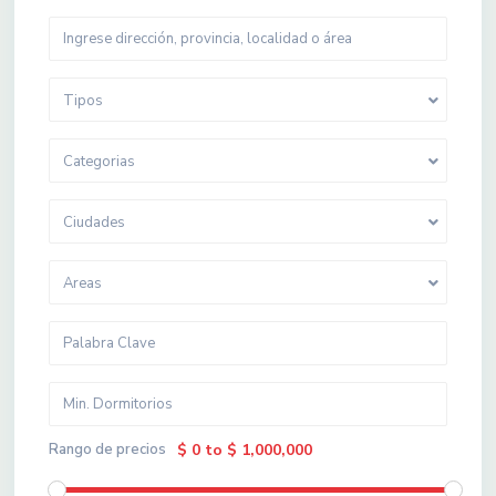
Tipos
Categorias
Ciudades
Areas
Rango de precios
$ 0 to $ 1,000,000