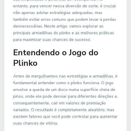
entanto, para vencer nessa diversão de sorte, é crucial
não apenas adotar estratégias adequadas, mas
também evitar erros comuns que podem levar a perdas
desnecessárias. Neste artigo, vamos explorar as
principais armadilhas do plinko e as melhores práticas
para maximizar suas chances de sucesso.
Entendendo o Jogo do
Plinko
Antes de mergulharmos nas estratégias e armadilhas, é
fundamental entender como o plinko funciona. O jogo
envolve a queda de um disco numa superfície cheia de
pinos, onde ele pode desviar para diferentes direções e,
consequentemente, cair em valores de premiação
variados. O resultado é completamente aleatório, mas
existem fatores que você pode controlar para aumentar
suas chances de vitória.