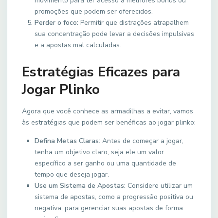
movimento para ter acesso a melhores bônus ou
promoções que podem ser oferecidos.
Perder o foco:
Permitir que distrações atrapalhem
sua concentração pode levar a decisões impulsivas
e a apostas mal calculadas.
Estratégias Eficazes para
Jogar Plinko
Agora que você conhece as armadilhas a evitar, vamos
às estratégias que podem ser benéficas ao jogar plinko:
Defina Metas Claras:
Antes de começar a jogar,
tenha um objetivo claro, seja ele um valor
específico a ser ganho ou uma quantidade de
tempo que deseja jogar.
Use um Sistema de Apostas:
Considere utilizar um
sistema de apostas, como a progressão positiva ou
negativa, para gerenciar suas apostas de forma