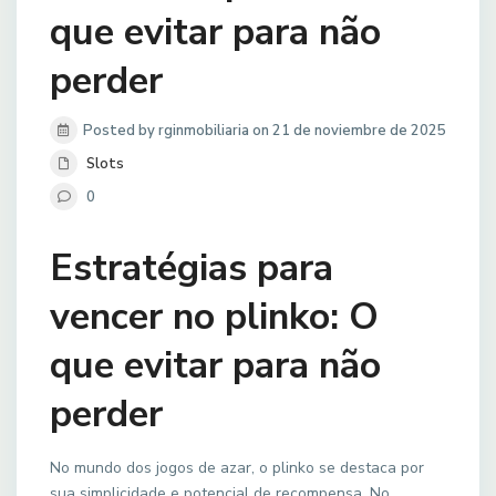
que evitar para não
perder
Posted by rginmobiliaria on 21 de noviembre de 2025
Slots
0
Estratégias para
vencer no plinko: O
que evitar para não
perder
No mundo dos jogos de azar, o plinko se destaca por
sua simplicidade e potencial de recompensa. No