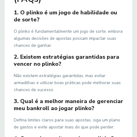
1. O plinko é um jogo de habilidade ou
de sorte?
O plinko é fundamentalmente um jogo de sorte, embora
algumas decisões de apostas possam impactar suas
chances de ganhar.
2. Existem estratégias garantidas para
vencer no plinko?
Não existem estratégias garantidas, mas evitar
armadilhas e utilizar boas práticas pode melhorar suas
chances de sucesso.
3. Qual é a melhor maneira de gerenciar
meu bankroll ao jogar plinko?
Defina limites claros para suas apostas, siga um plano
de gastos e evite apostar mais do que pode perder.