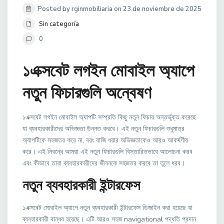
Posted by rginmobiliaria on 23 de noviembre de 2025
Sin categoría
0
১এক্সবেট লগইন মোবাইল অ্যাপে
নতুন ফিচারগুলি অন্বেষণ
১এক্সবেট লগইন মোবাইল অ্যাপটি সম্প্রতি কিছু নতুন ফিচার অন্তর্ভুক্ত করেছে
যা ব্যবহারকারীদের অভিজ্ঞতা উন্নত করবে। এই নতুন ফিচারগুলি শুধুমাত্র
অ্যাপটিকে সহজতর করে না, বরং বাজি ধরার অভিজ্ঞতাকেও আরও আকর্ষণীয়
করে। এই নিবন্ধে আমরা এই নতুন ফিচারগুলি বিস্তারিতভাবে আলোচনা করব
এবং কীভাবে তারা ব্যবহারকারীদের জীবনকে সহজতর করবে তা তুলে ধরব।
নতুন ব্যবহারকারী ইন্টারফেস
১এক্সবেট মোবাইল অ্যাপে নতুন ব্যবহারকারী ইন্টারফেস ডিজাইন করা হয়েছে যা
ব্যবহারকারী বান্ধব হয়েছে। এটি আরও সহজ navigational পদ্ধতি প্রদান