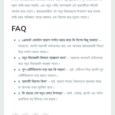
দ্রুত বাজি ধরার পদ্ধতি, এবং নতুন গেমিং অপশনগুলি এই অ্যাপটিকে সত্যিই
আলাদা করে তোলে। ব্যবহারকারীরা এই নতুন ফিচারগুলো উপভোগ করে তাদের
বাজি ধরার অভিজ্ঞতা আরো মজাদার এবং নিরাপদ করে তুলতে পারেন।
FAQ
১. ১এক্সবেট মোবাইল অ্যাপে লগইন করার জন্য কি বিশেষ কিছু দরকার?
–
সাধারণত, আপনি অ্যাপটি ডাউনলোড করে এবং আপনার ব্যবহারকারী বিবরণ
দিয়ে লগইন করতে পারেন।
২. নতুন ফিচারগুলি কিভাবে অ্যাক্সেস করব?
– অ্যাপের আপডেট ডাউনলোড
করে নতুন ফিচারগুলি সহজেই পাবেন।
৩. পুশ নোটিফিকেশন বন্ধ করা কি সম্ভব?
– হ্যাঁ, সেটিংসে গিয়ে আপনি পুশ
নোটিফিকেশন বন্ধ করতে পারবেন।
৪. অ্যাপটি নিরাপদ কিনা?
– হ্যাঁ, অ্যাপে উন্নত নিরাপত্তা ব্যবস্থা আছে
যা আপনার তথ্য সুরক্ষিত রাখে।
৫. কি ধরনের গেম নতুন ফোনে উপলব্ধ?
– স্লট, পোকার, রুলেট এবং লাইভ
ক্যাসিনো সহ বিভিন্ন গেম রয়েছে।