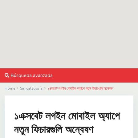
Búsqueda avanzada
Home
Sin categoría
১এক্সবেট লগইন মোবাইল অ্যাপে নতুন ফিচারগুলি অন্বেষণ
১এক্সবেট লগইন মোবাইল অ্যাপে
নতুন ফিচারগুলি অন্বেষণ