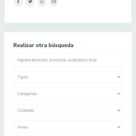
Realizar otra búsqueda
Tipos
Categorias
Ciudades
Areas