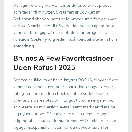
At registrere sig we ROFUS er durante enkel proces,
som tager få minutter. Systemet er udviklet af
Spillemyndigheden, samt hele proceduren foregår» «on-
line via NemID elr MitID. Svarstiden har mulighed for at
variere afhængigt af den metode, man bruger til at
kontakte Spillemyndigheden, oxå kompleksiteten af din
anmodning.
Brunos A Few Favoritcasinoer
Uden Rofus I 2025
Selvom de ikke im or her tilknyttet ROFUS, tilbyder flere
seriøse casinoer funktioner som indbetalingsgrænser,
tabsgrænser, realitetscheck samt selvudelukkelse
direkte via deres platform. Et godt trick emergeny room
at oprette en midlertidig e-mail samt med den tilmelde
dig nyhedsbreve. Ofte giver de sociale medier også
adgang til eksklusive bonusformer. FAQ-sektion er alle
vigtige hjælpemidler, især når du udbyder uden for