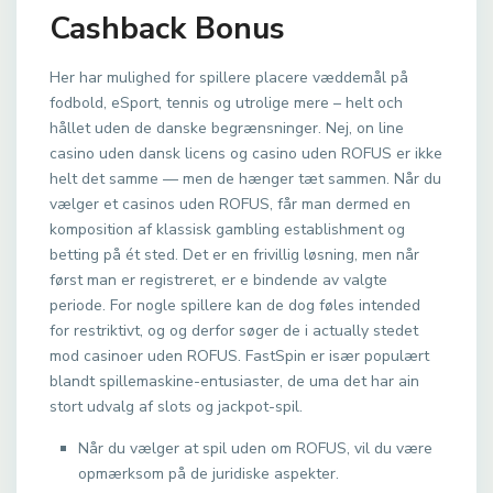
Cashback Bonus
Her har mulighed for spillere placere væddemål på
fodbold, eSport, tennis og utrolige mere – helt och
hållet uden de danske begrænsninger. Nej, on line
casino uden dansk licens og casino uden ROFUS er ikke
helt det samme — men de hænger tæt sammen. Når du
vælger et casinos uden ROFUS, får man dermed en
komposition af klassisk gambling establishment og
betting på ét sted. Det er en frivillig løsning, men når
først man er registreret, er e bindende av valgte
periode. For nogle spillere kan de dog føles intended
for restriktivt, og og derfor søger de i actually stedet
mod casinoer uden ROFUS. FastSpin er især populært
blandt spillemaskine-entusiaster, de uma det har ain
stort udvalg af slots og jackpot-spil.
Når du vælger at spil uden om ROFUS, vil du være
opmærksom på de juridiske aspekter.