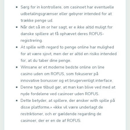
Sørg for in kontrollere, om casinoet har eventuelle
udbetalingsgrænser eller gebyrer intended for at
trække penge ud.
Når det så im or her sagt, er e ikke altid muligt for
danske spillere at få ophævet deres ROFUS-
registrering.
At spille with regard to penge online har mulighed
for at være sjovt, men der er altid en risiko intended
for, at du taber dine penge.
Winsane er et moderne bedste online on line
casino uden om ROFUS, som fokuserer på
innovative bonusser og et brugervenligt interface.
Denne type tilbud gør, at man kan blive ved med at
nyde fordelene ved casinoer uden ROFUS.
Dette betyder, at spillere, der ønsker with spille på
disse platforme,» «ikke vil være underlagt de
restriktioner, och er gældende regarding de
casinoer, der er en de af ROFUS.