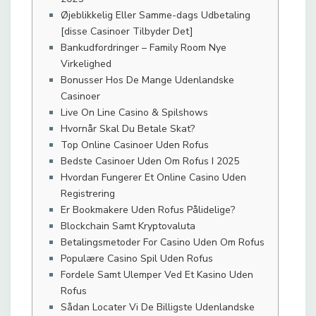
Øjeblikkelig Eller Samme-dags Udbetaling
[disse Casinoer Tilbyder Det]
Bankudfordringer – Family Room Nye
Virkelighed
Bonusser Hos De Mange Udenlandske
Casinoer
Live On Line Casino & Spilshows
Hvornår Skal Du Betale Skat?
Top Online Casinoer Uden Rofus
Bedste Casinoer Uden Om Rofus I 2025
Hvordan Fungerer Et Online Casino Uden
Registrering
Er Bookmakere Uden Rofus Pålidelige?
Blockchain Samt Kryptovaluta
Betalingsmetoder For Casino Uden Om Rofus
Populære Casino Spil Uden Rofus
Fordele Samt Ulemper Ved Et Kasino Uden
Rofus
Sådan Locater Vi De Billigste Udenlandske