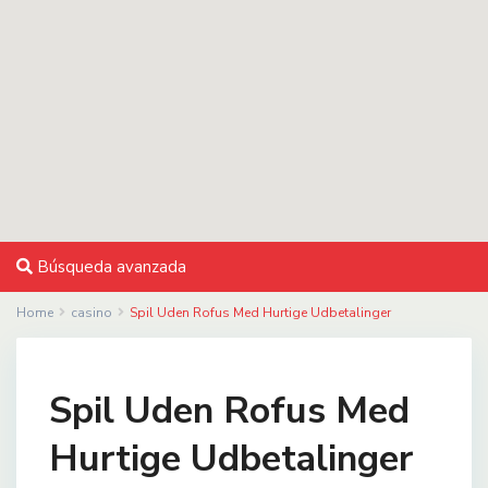
Búsqueda avanzada
Home
casino
Spil Uden Rofus Med Hurtige Udbetalinger
Spil Uden Rofus Med
Hurtige Udbetalinger