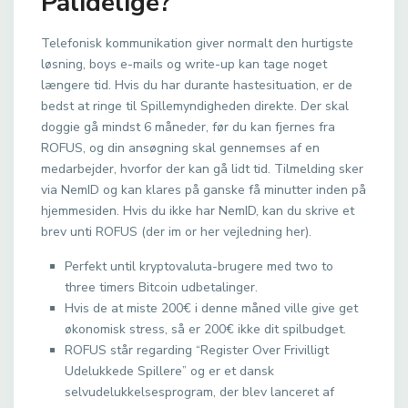
Pålidelige?
Telefonisk kommunikation giver normalt den hurtigste
løsning, boys e-mails og write-up kan tage noget
længere tid. Hvis du har durante hastesituation, er de
bedst at ringe til Spillemyndigheden direkte. Der skal
doggie gå mindst 6 måneder, før du kan fjernes fra
ROFUS, og din ansøgning skal gennemses af en
medarbejder, hvorfor der kan gå lidt tid. Tilmelding sker
via NemID og kan klares på ganske få minutter inden på
hjemmesiden. Hvis du ikke har NemID, kan du skrive et
brev unti ROFUS (der im or her vejledning her).
Perfekt until kryptovaluta-brugere med two to
three timers Bitcoin udbetalinger.
Hvis de at miste 200€ i denne måned ville give get
økonomisk stress, så er 200€ ikke dit spilbudget.
ROFUS står regarding “Register Over Frivilligt
Udelukkede Spillere” og er et dansk
selvudelukkelsesprogram, der blev lanceret af