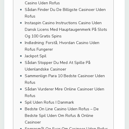
Casino Uden Rofus
Sådan Finder Du De Billigste Casinoer Uden
Rofus
Instaspin Casino Instructions Casino Uden
Dansk Licens Med Hauptaugenmerk På Slots
Og 100 Gratis Spins
Indledning: Forstå, Hvordan Casino Uden
Rofus Fungerer
Jackpot Spil
Sådan Stopper Du Med At Spille På
Udenlandske Casinoer
Sammenlign Para 10 Bedste Casinoer Uden
Rofus
Sådan Vurderer Mire Online Casinoer Uden
Rofus
Spil Uden Rofus I Danmark
Bedste On Line Casino Uden Rofus – De
Bedste Spil Uden Om Rofus & Online
Casinoer
Spørgsmål Og Svar Om Casinoer Uden Rofus