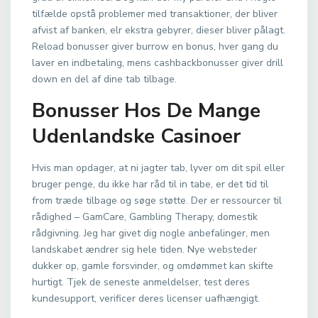
tilfælde opstå problemer med transaktioner, der bliver
afvist af banken, elr ekstra gebyrer, dieser bliver pålagt.
Reload bonusser giver burrow en bonus, hver gang du
laver en indbetaling, mens cashbackbonusser giver drill
down en del af dine tab tilbage.
Bonusser Hos De Mange
Udenlandske Casinoer
Hvis man opdager, at ni jagter tab, lyver om dit spil eller
bruger penge, du ikke har råd til in tabe, er det tid til
from træde tilbage og søge støtte. Der er ressourcer til
rådighed – GamCare, Gambling Therapy, domestik
rådgivning. Jeg har givet dig nogle anbefalinger, men
landskabet ændrer sig hele tiden. Nye websteder
dukker op, gamle forsvinder, og omdømmet kan skifte
hurtigt. Tjek de seneste anmeldelser, test deres
kundesupport, verificer deres licenser uafhængigt.