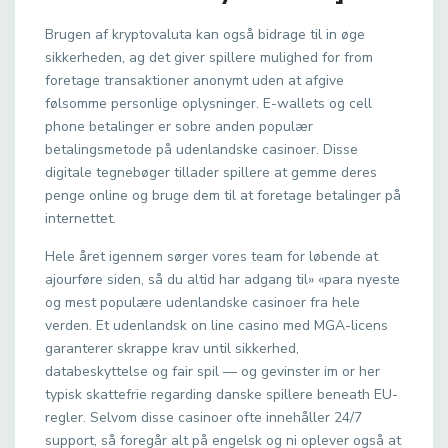
Brugen af kryptovaluta kan også bidrage til in øge
sikkerheden, ag det giver spillere mulighed for from
foretage transaktioner anonymt uden at afgive
følsomme personlige oplysninger. E-wallets og cell
phone betalinger er sobre anden populær
betalingsmetode på udenlandske casinoer. Disse
digitale tegnebøger tillader spillere at gemme deres
penge online og bruge dem til at foretage betalinger på
internettet.
Hele året igennem sørger vores team for løbende at
ajourføre siden, så du altid har adgang til» «para nyeste
og mest populære udenlandske casinoer fra hele
verden. Et udenlandsk on line casino med MGA-licens
garanterer skrappe krav until sikkerhed,
databeskyttelse og fair spil — og gevinster im or her
typisk skattefrie regarding danske spillere beneath EU-
regler. Selvom disse casinoer ofte innehåller 24/7
support, så foregår alt på engelsk og ni oplever også at