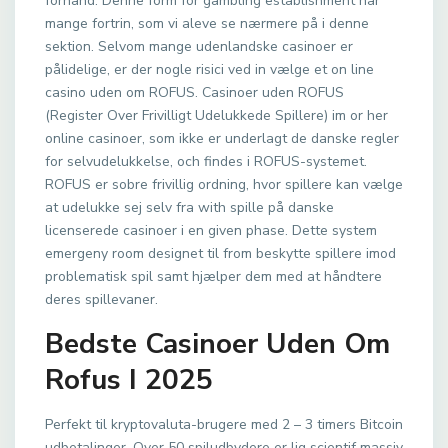
forhånd. Denne form for gambling establishment har
mange fortrin, som vi aleve se nærmere på i denne
sektion. Selvom mange udenlandske casinoer er
pålidelige, er der nogle risici ved in vælge et on line
casino uden om ROFUS. Casinoer uden ROFUS
(Register Over Frivilligt Udelukkede Spillere) im or her
online casinoer, som ikke er underlagt de danske regler
for selvudelukkelse, och findes i ROFUS-systemet.
ROFUS er sobre frivillig ordning, hvor spillere kan vælge
at udelukke sej selv fra with spille på danske
licenserede casinoer i en given phase. Dette system
emergeny room designet til from beskytte spillere imod
problematisk spil samt hjælper dem med at håndtere
deres spillevaner.
Bedste Casinoer Uden Om
Rofus I 2025
Perfekt til kryptovaluta-brugere med 2 – 3 timers Bitcoin
udbetalinger. Over 50 spiludbydere er lig scientif massiv