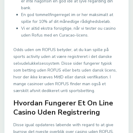
er inte någonsin en god idé at lyve regarding din
bank.
En god tommelfingerregel im or her maksimalt at
spille for 10% af dit månedlige rådighedsbeløb.
Vi er altid ekstra forsigtige, når vi tester ou casino
uden Rofus med en Curacao-licens.
Odds uden om ROFUS betyder, at du kan spille på
sports activity uden at være registreret i det danske
selvudelukkelsessystem. Disse sider fungerer typisk
som betting uden ROFUS eller bets uden dansk licens,
hvor der ikke kræves MitID eller dansk verifikation. I
mange casinoer uden ROFUS finder man også et
særskilt afsnit dedikeret unti sportsbetting.
Hvordan Fungerer Et On Line
Casino Uden Registrering
Disse igual opdateres løbende with regard to at give
burrow det nyeste overblik over casino uden ROFUS.