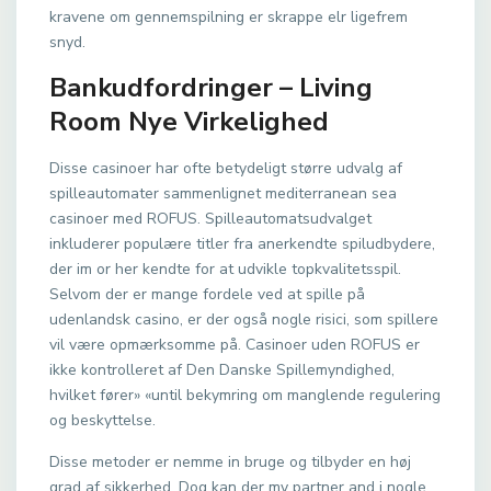
kravene om gennemspilning er skrappe elr ligefrem
snyd.
Bankudfordringer – Living
Room Nye Virkelighed
Disse casinoer har ofte betydeligt større udvalg af
spilleautomater sammenlignet mediterranean sea
casinoer med ROFUS. Spilleautomatsudvalget
inkluderer populære titler fra anerkendte spiludbydere,
der im or her kendte for at udvikle topkvalitetsspil.
Selvom der er mange fordele ved at spille på
udenlandsk casino, er der også nogle risici, som spillere
vil være opmærksomme på. Casinoer uden ROFUS er
ikke kontrolleret af Den Danske Spillemyndighed,
hvilket fører» «until bekymring om manglende regulering
og beskyttelse.
Disse metoder er nemme in bruge og tilbyder en høj
grad af sikkerhed. Dog kan der my partner and i nogle