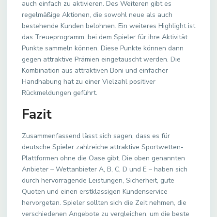
auch einfach zu aktivieren. Des Weiteren gibt es
regelmäßige Aktionen, die sowohl neue als auch
bestehende Kunden belohnen. Ein weiteres Highlight ist
das Treueprogramm, bei dem Spieler für ihre Aktivität
Punkte sammeln können. Diese Punkte können dann
gegen attraktive Prämien eingetauscht werden. Die
Kombination aus attraktiven Boni und einfacher
Handhabung hat zu einer Vielzahl positiver
Rückmeldungen geführt.
Fazit
Zusammenfassend lässt sich sagen, dass es für
deutsche Spieler zahlreiche attraktive Sportwetten-
Plattformen ohne die Oase gibt. Die oben genannten
Anbieter – Wettanbieter A, B, C, D und E – haben sich
durch hervorragende Leistungen, Sicherheit, gute
Quoten und einen erstklassigen Kundenservice
hervorgetan. Spieler sollten sich die Zeit nehmen, die
verschiedenen Angebote zu vergleichen, um die beste