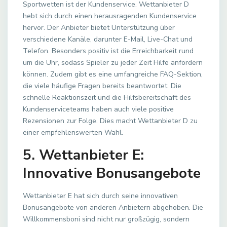
Sportwetten ist der Kundenservice. Wettanbieter D
hebt sich durch einen herausragenden Kundenservice
hervor. Der Anbieter bietet Unterstützung über
verschiedene Kanäle, darunter E-Mail, Live-Chat und
Telefon. Besonders positiv ist die Erreichbarkeit rund
um die Uhr, sodass Spieler zu jeder Zeit Hilfe anfordern
können. Zudem gibt es eine umfangreiche FAQ-Sektion,
die viele häufige Fragen bereits beantwortet. Die
schnelle Reaktionszeit und die Hilfsbereitschaft des
Kundenserviceteams haben auch viele positive
Rezensionen zur Folge. Dies macht Wettanbieter D zu
einer empfehlenswerten Wahl.
5. Wettanbieter E:
Innovative Bonusangebote
Wettanbieter E hat sich durch seine innovativen
Bonusangebote von anderen Anbietern abgehoben. Die
Willkommensboni sind nicht nur großzügig, sondern