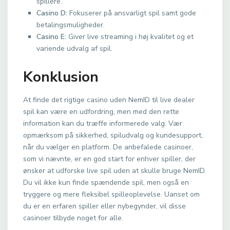
spillere.
Casino D:
Fokuserer på ansvarligt spil samt gode
betalingsmuligheder.
Casino E:
Giver live streaming i høj kvalitet og et
variende udvalg af spil.
Konklusion
At finde det rigtige casino uden NemID til live dealer
spil kan være en udfordring, men med den rette
information kan du træffe informerede valg. Vær
opmærksom på sikkerhed, spiludvalg og kundesupport,
når du vælger en platform. De anbefalede casinoer,
som vi nævnte, er en god start for enhver spiller, der
ønsker at udforske live spil uden at skulle bruge NemID.
Du vil ikke kun finde spændende spil, men også en
tryggere og mere fleksibel spilleoplevelse. Uanset om
du er en erfaren spiller eller nybegynder, vil disse
casinoer tilbyde noget for alle.