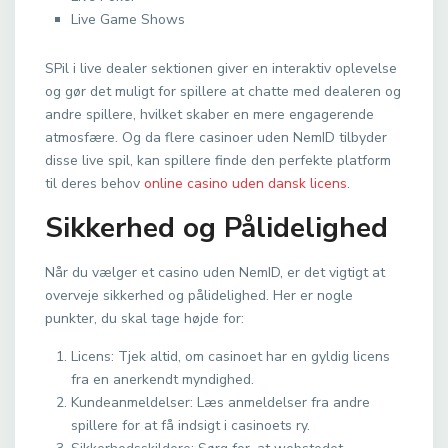
Live Game Shows
SPil i live dealer sektionen giver en interaktiv oplevelse
og gør det muligt for spillere at chatte med dealeren og
andre spillere, hvilket skaber en mere engagerende
atmosfære. Og da flere casinoer uden NemID tilbyder
disse live spil, kan spillere finde den perfekte platform
til deres behov
online casino uden dansk licens
.
Sikkerhed og Pålidelighed
Når du vælger et casino uden NemID, er det vigtigt at
overveje sikkerhed og pålidelighed. Her er nogle
punkter, du skal tage højde for:
Licens: Tjek altid, om casinoet har en gyldig licens
fra en anerkendt myndighed.
Kundeanmeldelser: Læs anmeldelser fra andre
spillere for at få indsigt i casinoets ry.