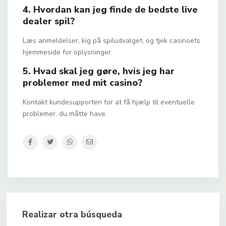
4. Hvordan kan jeg finde de bedste live
dealer spil?
Læs anmeldelser, kig på spiludvalget, og tjek casinoets
hjemmeside for oplysninger.
5. Hvad skal jeg gøre, hvis jeg har
problemer med mit casino?
Kontakt kundesupporten for at få hjælp til eventuelle
problemer, du måtte have.
Realizar otra búsqueda