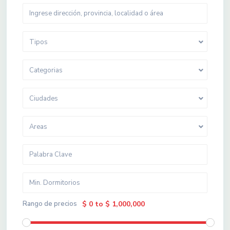
Tipos
Categorias
Ciudades
Areas
Rango de precios
$ 0 to $ 1,000,000