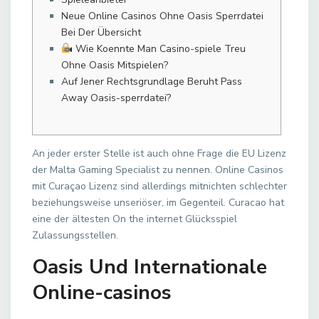
Neue Online Casinos Ohne Oasis Sperrdatei
Bei Der Übersicht
Wie Koennte Man Casino-spiele Treu
Ohne Oasis Mitspielen?
Auf Jener Rechtsgrundlage Beruht Pass
Away Oasis-sperrdatei?
An jeder erster Stelle ist auch ohne Frage die EU Lizenz
der Malta Gaming Specialist zu nennen. Online Casinos
mit Curaçao Lizenz sind allerdings mitnichten schlechter
beziehungsweise unseriöser, im Gegenteil. Curacao hat
eine der ältesten On the internet Glücksspiel
Zulassungsstellen.
Oasis Und Internationale
Online-casinos