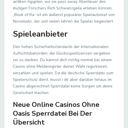
antiken Ägypten, wo sie pass away Abenteuer des
mutigen Forschers Rich Schwanzgeile erleben können.
„Book of Ra“ ist ein äußerst populärer Spielautomat von
Novomatic, der seit vielen Jahren die Spieler begeistert.
Spieleanbieter
Den hohen Sicherheitsstandards der internationalen
Aufsichtsbehörden, die Glücksspiellizenzen vergeben,
sei zu danken. Du kannst dich richtig normal bei einem
Casino ohne Melderegister deiner Wahl registrieren,
einzahlen und spielen. Da die deutsche Sperrdatei zum
Spielerschutz dient, musst i dir aber darüber hinaus im
Casino abgerechnet Sperrdatei keine Sorgen um deine
Gewissheit machen.
Neue Online Casinos Ohne
Oasis Sperrdatei Bei Der
Übersicht