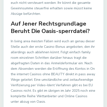
euch nicht versteuert werden. Ihr könnt die gesamte
Gewinnsumme steuerfrei erhalten sowie müsst keine
Abzüge befürchten.
Auf Jener Rechtsgrundlage
Beruht Die Oasis-sperrdatei?
In living area meisten Fällen wird euch an genau dieser
Stelle auch der erste Casino-Bonus angeboten, den ihr
allerdings auch ablehnen könnt. Folgt einfach family
room einzelnen Schritten darüber hinaus tragt die
abgefragten Daten in das Anmeldeformular ein. Nach
dem Absenden werden die Eröffnung des Kontos in On
the internet Casinos ohne BEAUTY direkt in pass away
Wege geleitet. Eine umständliche und zeitaufwendige
Verifizierung per Video-Ident Verfahren gibt es bei EU
Casinos nicht. Es gibt im übrigen im Jahr 2025 noch eine
komplette Reihe Wettanbieter und Online Casinos
unter abzug von Oasis.