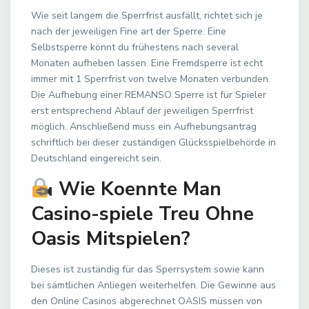
Wie seit langem die Sperrfrist ausfällt, richtet sich je
nach der jeweiligen Fine art der Sperre. Eine
Selbstsperre könnt du frühestens nach several
Monaten aufheben lassen. Eine Fremdsperre ist echt
immer mit 1 Sperrfrist von twelve Monaten verbunden.
Die Aufhebung einer REMANSO Sperre ist für Spieler
erst entsprechend Ablauf der jeweiligen Sperrfrist
möglich. Anschließend muss ein Aufhebungsantrag
schriftlich bei dieser zuständigen Glücksspielbehörde in
Deutschland eingereicht sein.
Wie Koennte Man
Casino-spiele Treu Ohne
Oasis Mitspielen?
Dieses ist zuständig für das Sperrsystem sowie kann
bei sämtlichen Anliegen weiterhelfen. Die Gewinne aus
den Online Casinos abgerechnet OASIS müssen von