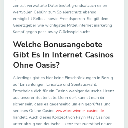
zentral verwaltete Datei leistet grundsätzlich einen
wertvollen Gebühr zum Spielerschutz ebenso
ermöglicht Selbst- sowie Fremdsperren. Sie gilt dem
Gesetzgeber wie wichtigstes Mittel internet marketing
Kampf gegen pass away Glücksspielsucht.
Welche Bonusangebote
Gibt Es In Internet Casinos
Ohne Oasis?
Allerdings gibt es hier keine Einschränkungen in Bezug
auf Einzahlungen, Einsätze und Spielauswahl.
Entscheide dich für ein Casino weniger deutsche Lizenz
aus unserer Bestenliste. Denn dort kannst man dir
sicher sein, dass es gegenseitig um ein geprüftes und
seriöses Online Casino
www.browinner-casino.de
handelt. Auch dieses Konzept von Pay’n Play Casinos
unter abzug von deutsche Lizenz trat zuerst bei neuen