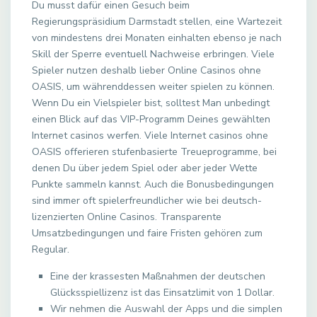
Du musst dafür einen Gesuch beim
Regierungspräsidium Darmstadt stellen, eine Wartezeit
von mindestens drei Monaten einhalten ebenso je nach
Skill der Sperre eventuell Nachweise erbringen. Viele
Spieler nutzen deshalb lieber Online Casinos ohne
OASIS, um währenddessen weiter spielen zu können.
Wenn Du ein Vielspieler bist, solltest Man unbedingt
einen Blick auf das VIP-Programm Deines gewählten
Internet casinos werfen. Viele Internet casinos ohne
OASIS offerieren stufenbasierte Treueprogramme, bei
denen Du über jedem Spiel oder aber jeder Wette
Punkte sammeln kannst. Auch die Bonusbedingungen
sind immer oft spielerfreundlicher wie bei deutsch-
lizenzierten Online Casinos. Transparente
Umsatzbedingungen und faire Fristen gehören zum
Regular.
Eine der krassesten Maßnahmen der deutschen
Glücksspiellizenz ist das Einsatzlimit von 1 Dollar.
Wir nehmen die Auswahl der Apps und die simplen