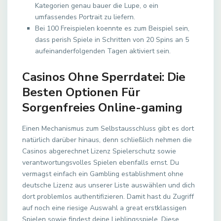
Kategorien genau bauer die Lupe, o ein
umfassendes Portrait zu liefern.
Bei 100 Freispielen koennte es zum Beispiel sein,
dass perish Spiele in Schritten von 20 Spins an 5
aufeinanderfolgenden Tagen aktiviert sein.
Casinos Ohne Sperrdatei: Die
Besten Optionen Für
Sorgenfreies Online-gaming
Einen Mechanismus zum Selbstausschluss gibt es dort
natürlich darüber hinaus, denn schließlich nehmen die
Casinos abgerechnet Lizenz Spielerschutz sowie
verantwortungsvolles Spielen ebenfalls ernst. Du
vermagst einfach ein Gambling establishment ohne
deutsche Lizenz aus unserer Liste auswählen und dich
dort problemlos authentifizieren. Damit hast du Zugriff
auf noch eine riesige Auswahl a great erstklassigen
Spielen sowie findest deine Lieblingsspiele. Diese