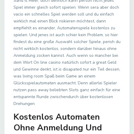
Sand is Meer, doch dennoch kann person nicht jedes
Spiel immer gleich sofort spielen. Wenn sera aber doch
vacio ein schnelles Spiel werden soll und du einfach
wirklich mal einen Blick riskieren möchtest, dann
empfiehlt es einander, Automatenspiele kostenlos zu
spielen. Und jenes ist auch schier kein Problem, so hier
findest du eine große Auswahl solcher Spiele, perish du
nicht wirklich kostenlos, sondern darüber hinaus ohne
Anmeldung zocken kannst. Auch wenn so mancher bei
dem Wort On line casino natürlich sofort a great Geld
und Gewinne denkt, ist is disapated nur ein Teil dessen,
was living room Spaß beim Game an einem
Glücksspielautomaten ausmacht. Denn allerlei Spieler
nutzen pass away beliebten Slots ganz einfach für eine
entspannte Runde zwischendurch über kostenlosen
Drehungen.
Kostenlos Automaten
Ohne Anmeldung Und