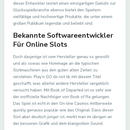
dieser Entwickler leistet einen einzigartigen Gebühr zur
Glücksspielbranche ebenso bietet den Spielern
vielfältige und hochwertige Produkte, die unter einem
großen Publikum legendär und beliebt sind.
Bekannte Softwareentwickler
Für Online Slots
Doch dasjenige ist vom Hersteller genau so gewollt
und als sowas wie Hommage an die typischen
Slotmaschinen aus den guten alten Zeiten zu
verstehen. Play’n GO do not lik mit diesem Titel
geschafft, was allerlei andere Hersteller vergeblich
versucht haben. Mit Book of Departed ist so sehr wie
der inoffizielle Nachfolger von Book of Ra gelungen.
Das Spiel ist echt in den On-line Casinos mittlerweile
quickly genauso populär wie das Original. Dass dieser
Slot aber deutlich jünger ist, merkt man im übrigen an
der besseren Grafik und dem klangvollen Sound.