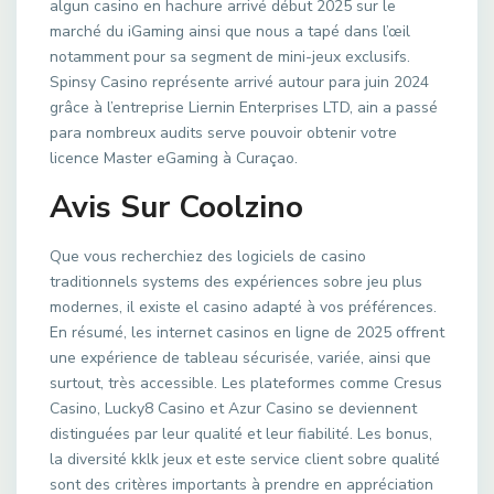
algun casino en hachure arrivé début 2025 sur le
marché du iGaming ainsi que nous a tapé dans l’œil
notamment pour sa segment de mini-jeux exclusifs.
Spinsy Casino représente arrivé autour para juin 2024
grâce à l’entreprise Liernin Enterprises LTD, ain a passé
para nombreux audits serve pouvoir obtenir votre
licence Master eGaming à Curaçao.
Avis Sur Coolzino
Que vous recherchiez des logiciels de casino
traditionnels systems des expériences sobre jeu plus
modernes, il existe el casino adapté à vos préférences.
En résumé, les internet casinos en ligne de 2025 offrent
une expérience de tableau sécurisée, variée, ainsi que
surtout, très accessible. Les plateformes comme Cresus
Casino, Lucky8 Casino et Azur Casino se deviennent
distinguées par leur qualité et leur fiabilité. Les bonus,
la diversité kklk jeux et este service client sobre qualité
sont des critères importants à prendre en appréciation