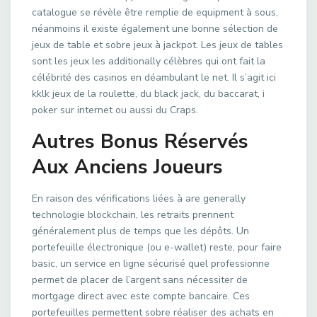
catalogue se révèle être remplie de equipment à sous,
néanmoins il existe également une bonne sélection de
jeux de table et sobre jeux à jackpot. Les jeux de tables
sont les jeux les additionally célèbres qui ont fait la
célébrité des casinos en déambulant le net. Il s’agit ici
kklk jeux de la roulette, du black jack, du baccarat, i
poker sur internet ou aussi du Craps.
Autres Bonus Réservés
Aux Anciens Joueurs
En raison des vérifications liées à are generally
technologie blockchain, les retraits prennent
généralement plus de temps que les dépôts. Un
portefeuille électronique (ou e-wallet) reste, pour faire
basic, un service en ligne sécurisé quel professionne
permet de placer de l’argent sans nécessiter de
mortgage direct avec este compte bancaire. Ces
portefeuilles permettent sobre réaliser des achats en