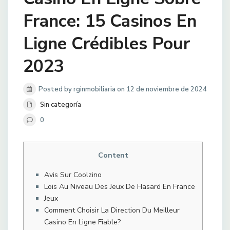
France: 15 Casinos En
Ligne Crédibles Pour
2023
Posted by rginmobiliaria on 12 de noviembre de 2024
Sin categoría
0
Content
Avis Sur Coolzino
Lois Au Niveau Des Jeux De Hasard En France
Jeux
Comment Choisir La Direction Du Meilleur
Casino En Ligne Fiable?