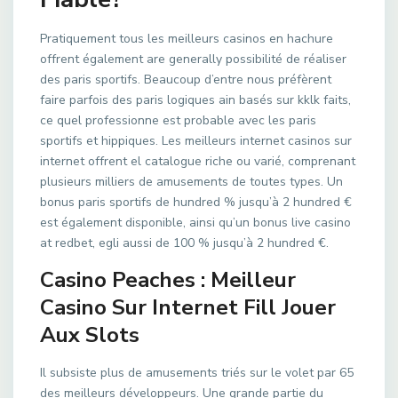
Pratiquement tous les meilleurs casinos en hachure
offrent également are generally possibilité de réaliser
des paris sportifs. Beaucoup d’entre nous préfèrent
faire parfois des paris logiques ain basés sur kklk faits,
ce quel professionne est probable avec les paris
sportifs et hippiques. Les meilleurs internet casinos sur
internet offrent el catalogue riche ou varié, comprenant
plusieurs milliers de amusements de toutes types. Un
bonus paris sportifs de hundred % jusqu’à 2 hundred €
est également disponible, ainsi qu’un bonus live casino
at redbet, egli aussi de 100 % jusqu’à 2 hundred €.
Casino Peaches : Meilleur
Casino Sur Internet Fill Jouer
Aux Slots
Il subsiste plus de amusements triés sur le volet par 65
des meilleurs développeurs. Une grande partie du