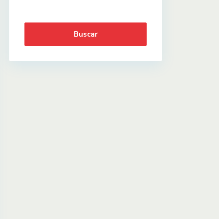
Buscar