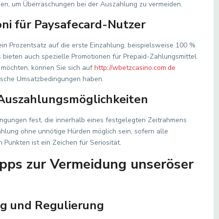
sen, um Überraschungen bei der Auszahlung zu vermeiden.
ni für Paysafecard-Nutzer
ein Prozentsatz auf die erste Einzahlung, beispielsweise 100 %
 bieten auch spezielle Promotionen für Prepaid-Zahlungsmittel.
 möchten, können Sie sich auf
http://wbetzcasino.com.de
istische Umsatzbedingungen haben.
Auszahlungsmöglichkeiten
ngungen fest, die innerhalb eines festgelegten Zeitrahmens
hlung ohne unnötige Hürden möglich sein, sofern alle
 Punkten ist ein Zeichen für Seriosität.
ipps zur Vermeidung unseröser
ng und Regulierung