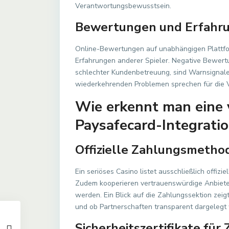
Verantwortungsbewusstsein.
Bewertungen und Erfahru
Online-Bewertungen auf unabhängigen Plattfor
Erfahrungen anderer Spieler. Negative Bewert
schlechter Kundenbetreuung, sind Warnsignale.
wiederkehrenden Problemen sprechen für die V
Wie erkennt man eine
Paysafecard-Integrati
Offizielle Zahlungsmetho
Ein seriöses Casino listet ausschließlich offi
Zudem kooperieren vertrauenswürdige Anbieter
werden. Ein Blick auf die Zahlungssektion zeig
und ob Partnerschaften transparent dargelegt
Sicherheitszertifikate für