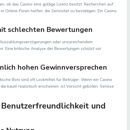
en, ob das Casino eine gültige Lizenz besitzt. Recherchen auf
in Online-Foren helfen, die Seriosität zu bestätigen. Ein Casino
mit schlechten Bewertungen
u Auszahlungsverzögerungen oder unzureichendem
. Eine kritische Analyse der Bewertungen schützt vor
nlich hohen Gewinnversprechen
sche Boni sind oft Lockmittel für Betrüger. Wenn ein Casino
e kaum realistisch erscheinen, ist Vorsicht geboten. Seriöse
 Benutzerfreundlichkeit und