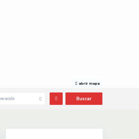
abrir mapa
eración