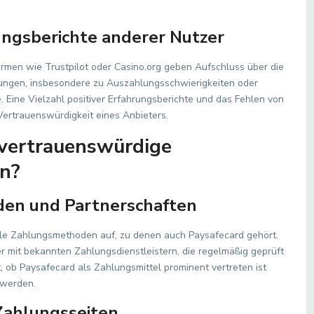
ngsberichte anderer Nutzer
men wie Trustpilot oder Casino.org geben Aufschluss über die
ungen, insbesondere zu Auszahlungsschwierigkeiten oder
 Eine Vielzahl positiver Erfahrungsberichte und das Fehlen von
ertrauenswürdigkeit eines Anbieters.
 vertrauenswürdige
on?
den und Partnerschaften
zielle Zahlungsmethoden auf, zu denen auch Paysafecard gehört.
 mit bekannten Zahlungsdienstleistern, die regelmäßig geprüft
t, ob Paysafecard als Zahlungsmittel prominent vertreten ist
 werden.
 Zahlungsseiten