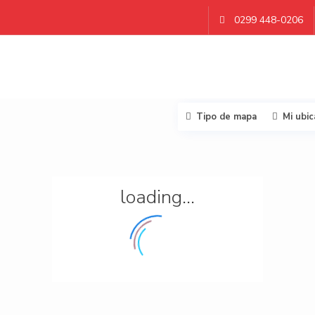
0299 448-0206
Tipo de mapa
Mi ubic
loading...