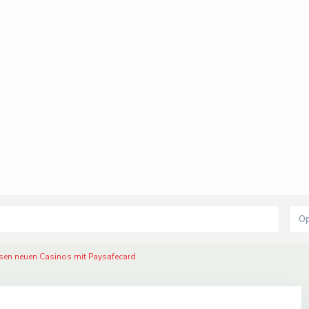
Op
ösen neuen Casinos mit Paysafecard