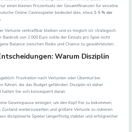
nur einen kleinen Prozentsatz der Gesamtfinanzen für einzelne
eutsche Online Casinospieler bedeutet dies, etwa
1-5 % der
.
er Verluste verkraftbar bleiben und es möglich ist, strategisch
 Bankroll von 2.000 Euro sollte der Einsatz pro Spiel nicht
gene Balance zwischen Risiko und Chance zu gewährleisten.
ntscheidungen: Warum Disziplin
blich. Frustration nach Verlusten oder Übermut bei
führen, die das Budget gefährden. Disziplin ist daher
d halten Sie sich konsequent daran.
 eine Gewinnpause einlegen, um den Kopf frei zu bekommen,
n Zustand weiterzuwetten und größere Verluste zu riskieren.
disziplinierte Spieler längerfristig stabiler und erfolgreicher