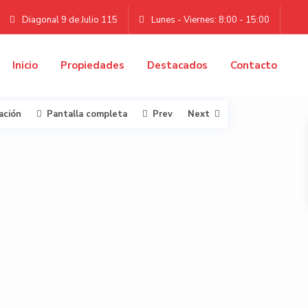
Diagonal 9 de Julio 115
Lunes - Viernes: 8:00 - 15:00
Inicio
Propiedades
Destacados
Contacto
ación
Pantalla completa
Prev
Next