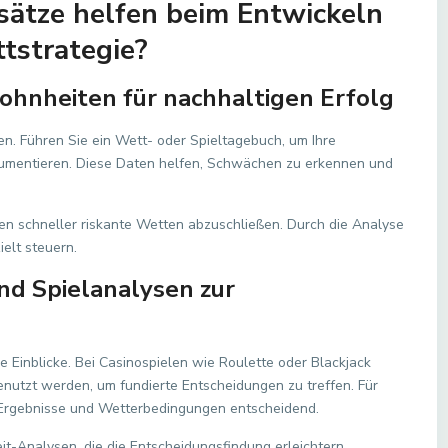
ätze helfen beim Entwickeln
ttstrategie?
ohnheiten für nachhaltigen Erfolg
en. Führen Sie ein Wett- oder Spieltagebuch, um Ihre
umentieren. Diese Daten helfen, Schwächen zu erkennen und
usten schneller riskante Wetten abzuschließen. Durch die Analyse
elt steuern.
nd Spielanalysen zur
e Einblicke. Bei Casinospielen wie Roulette oder Blackjack
nutzt werden, um fundierte Entscheidungen zu treffen. Für
e Ergebnisse und Wetterbedingungen entscheidend.
it-Analysen, die die Entscheidungsfindung erleichtern.