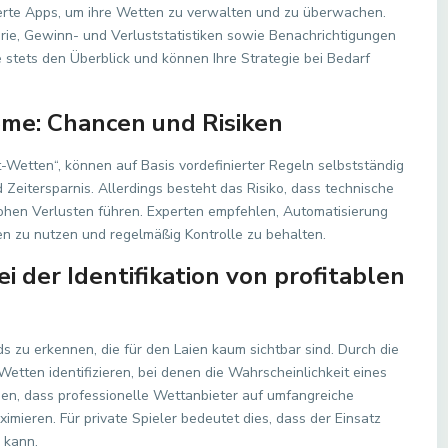
ierte Apps, um ihre Wetten zu verwalten und zu überwachen.
orie, Gewinn- und Verluststatistiken sowie Benachrichtigungen
 stets den Überblick und können Ihre Strategie bei Bedarf
me: Chancen und Risiken
Wetten“, können auf Basis vordefinierter Regeln selbstständig
 Zeitersparnis. Allerdings besteht das Risiko, dass technische
ohen Verlusten führen. Experten empfehlen, Automatisierung
n zu nutzen und regelmäßig Kontrolle zu behalten.
 der Identifikation von profitablen
s zu erkennen, die für den Laien kaum sichtbar sind. Durch die
ten identifizieren, bei denen die Wahrscheinlichkeit eines
gen, dass professionelle Wettanbieter auf umfangreiche
mieren. Für private Spieler bedeutet dies, dass der Einsatz
 kann.