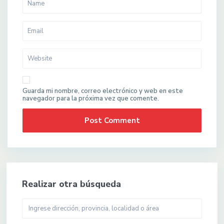
Guarda mi nombre, correo electrónico y web en este
navegador para la próxima vez que comente.
Realizar otra búsqueda