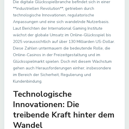
Die digitale Glücksspielbranche befindet sich in einer
**industriellen Revolution**, getrieben durch
technologische Innovationen, regulatorische
Anpassungen und eine sich wandelnde Nutzerbasis.
Laut Berichten der International Gaming Institute
wächst der globale Umsatz im Online-Glücksspiel bis
2025 voraussichtlich auf über 130 Milliarden US-Dollar.
Diese Zahlen untermauern die bedeutende Rolle, die
Online-Casinos in der Freizeitgestaltung und im
Glücksspielmarkt spielen. Doch mit diesem Wachstum
gehen auch Herausforderungen einher, insbesondere
im Bereich der Sicherheit, Regulierung und
Kundenbindung.
Technologische
Innovationen: Die
treibende Kraft hinter dem
Wandel