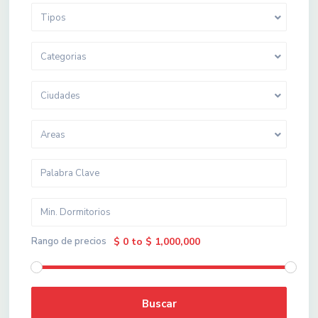
Tipos
Categorias
Ciudades
Areas
Rango de precios
$ 0 to $ 1,000,000
Buscar