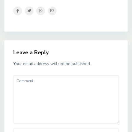
Leave a Reply
Your email address will not be published.