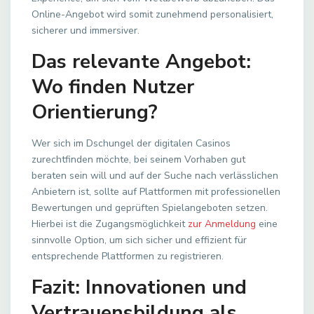
Online-Angebot wird somit zunehmend personalisiert,
sicherer und immersiver.
Das relevante Angebot:
Wo finden Nutzer
Orientierung?
Wer sich im Dschungel der digitalen Casinos
zurechtfinden möchte, bei seinem Vorhaben gut
beraten sein will und auf der Suche nach verlässlichen
Anbietern ist, sollte auf Plattformen mit professionellen
Bewertungen und geprüften Spielangeboten setzen.
Hierbei ist die Zugangsmöglichkeit
zur Anmeldung
eine
sinnvolle Option, um sich sicher und effizient für
entsprechende Plattformen zu registrieren.
Fazit: Innovationen und
Vertrauensbildung als