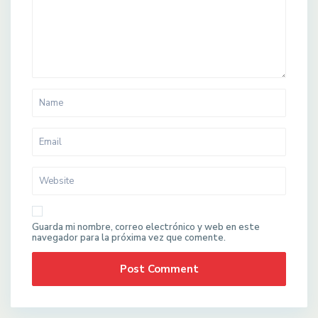
Guarda mi nombre, correo electrónico y web en este
navegador para la próxima vez que comente.