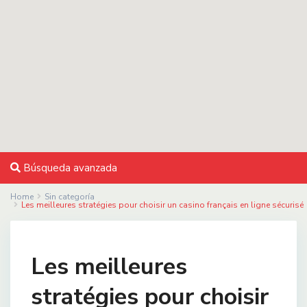
Búsqueda avanzada
Home
Sin categoría
Les meilleures stratégies pour choisir un casino français en ligne sécurisé
Les meilleures
stratégies pour choisir