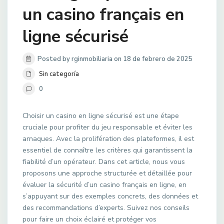
un casino français en
ligne sécurisé
Posted by rginmobiliaria on 18 de febrero de 2025
Sin categoría
0
Choisir un casino en ligne sécurisé est une étape
cruciale pour profiter du jeu responsable et éviter les
arnaques. Avec la prolifération des plateformes, il est
essentiel de connaître les critères qui garantissent la
fiabilité d’un opérateur. Dans cet article, nous vous
proposons une approche structurée et détaillée pour
évaluer la sécurité d’un casino français en ligne, en
s’appuyant sur des exemples concrets, des données et
des recommandations d’experts. Suivez nos conseils
pour faire un choix éclairé et protéger vos