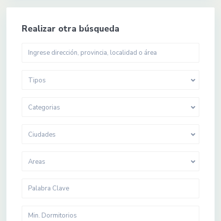
Realizar otra búsqueda
Tipos
Categorias
Ciudades
Areas