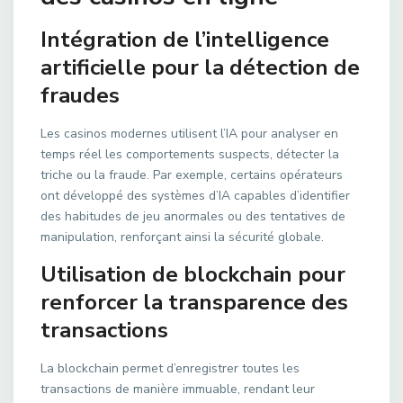
Intégration de l’intelligence
artificielle pour la détection de
fraudes
Les casinos modernes utilisent l’IA pour analyser en
temps réel les comportements suspects, détecter la
triche ou la fraude. Par exemple, certains opérateurs
ont développé des systèmes d’IA capables d’identifier
des habitudes de jeu anormales ou des tentatives de
manipulation, renforçant ainsi la sécurité globale.
Utilisation de blockchain pour
renforcer la transparence des
transactions
La blockchain permet d’enregistrer toutes les
transactions de manière immuable, rendant leur