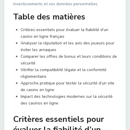
investissements et vos données personnelles.
Table des matières
Critères essentiels pour évaluer la fiabilité d’un
casino en ligne français
Analyser la réputation et les avis des joueurs pour
éviter les arnaques
Comparer les offres de bonus et leurs conditions de
sécurité
Vérifier la compatibilité légale et la conformité
réglementaire
Approche pratique pour tester la sécurité d’un site
de casino en ligne
Impact des technologies modernes sur la sécurité
des casinos en ligne
Critères essentiels pour
évaluer la fiabilité d’un