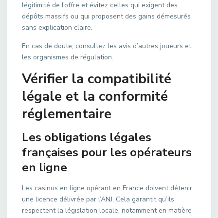
légitimité de l’offre et évitez celles qui exigent des
dépôts massifs ou qui proposent des gains démesurés
sans explication claire.
En cas de doute, consultez les avis d’autres joueurs et
les organismes de régulation.
Vérifier la compatibilité
légale et la conformité
réglementaire
Les obligations légales
françaises pour les opérateurs
en ligne
Les casinos en ligne opérant en France doivent détenir
une licence délivrée par l’ANJ. Cela garantit qu’ils
respectent la législation locale, notamment en matière