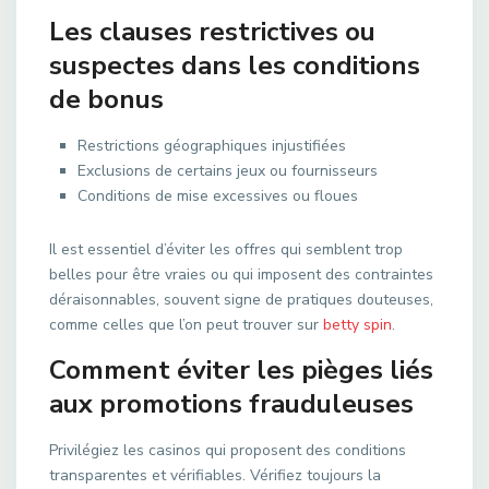
Les clauses restrictives ou
suspectes dans les conditions
de bonus
Restrictions géographiques injustifiées
Exclusions de certains jeux ou fournisseurs
Conditions de mise excessives ou floues
Il est essentiel d’éviter les offres qui semblent trop
belles pour être vraies ou qui imposent des contraintes
déraisonnables, souvent signe de pratiques douteuses,
comme celles que l’on peut trouver sur
betty spin
.
Comment éviter les pièges liés
aux promotions frauduleuses
Privilégiez les casinos qui proposent des conditions
transparentes et vérifiables. Vérifiez toujours la