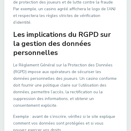
de protection des joueurs et de lutte contre la fraude.
Par exemple, un casino agréé affichera le logo de l’ANJ
et respectera les règles strictes de vérification
d’identité.
Les implications du RGPD sur
la gestion des données
personnelles
Le Règlement Général sur la Protection des Données
(RGPD) impose aux opérateurs de sécuriser les
données personnelles des joueurs. Un casino conforme
doit fournir une politique claire sur l’utilisation des
données, permettre l’accès, la rectification ou la
suppression des informations, et obtenir un
consentement explicite.
Exemple : avant de s’inscrire, vérifiez si le site explique
comment vos données sont protégées et si vous
pouvez exercer vos droits.