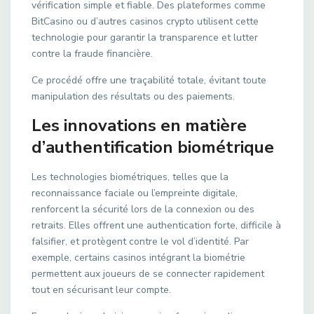
vérification simple et fiable. Des plateformes comme
BitCasino ou d’autres casinos crypto utilisent cette
technologie pour garantir la transparence et lutter
contre la fraude financière.
Ce procédé offre une traçabilité totale, évitant toute
manipulation des résultats ou des paiements.
Les innovations en matière
d’authentification biométrique
Les technologies biométriques, telles que la
reconnaissance faciale ou l’empreinte digitale,
renforcent la sécurité lors de la connexion ou des
retraits. Elles offrent une authentication forte, difficile à
falsifier, et protègent contre le vol d’identité. Par
exemple, certains casinos intégrant la biométrie
permettent aux joueurs de se connecter rapidement
tout en sécurisant leur compte.