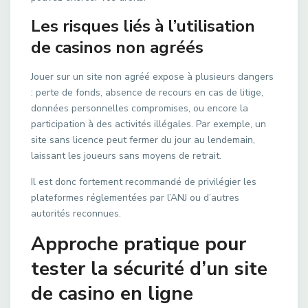
Les risques liés à l’utilisation
de casinos non agréés
Jouer sur un site non agréé expose à plusieurs dangers
: perte de fonds, absence de recours en cas de litige,
données personnelles compromises, ou encore la
participation à des activités illégales. Par exemple, un
site sans licence peut fermer du jour au lendemain,
laissant les joueurs sans moyens de retrait.
Il est donc fortement recommandé de privilégier les
plateformes réglementées par l’ANJ ou d’autres
autorités reconnues.
Approche pratique pour
tester la sécurité d’un site
de casino en ligne