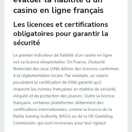
casino en ligne français
Les licences et certifications
obligatoires pour garantir la
sécurité
Le premier indicateur de fiabilité d’un casino en ligne
est sa licence d’exploitation. En France, l’Autorité
Nationale des Jeux (ANJ) délivre des licences conformes
à la réglementation locale. Par exemple, un casino
possédant la certification de l’ANJ garantit qu’il
respecte les normes françaises en matière de sécurité,
d’équité et de protection des joueurs. Outre la licence
française, certaines plateformes détiennent des
certifications internationales, comme la licence de la
Malta Gaming Authority (MGA) ou de la UK Gambling
Commission, qui sont reconnues pour leur rigueur.