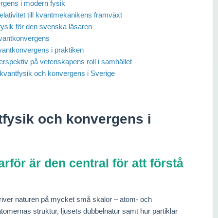
vergens i modern fysik
relativitet till kvantmekanikens framväxt
ysik för den svenska läsaren
 kvantkonvergens
kvantkonvergens i praktiken
erspektiv på vetenskapens roll i samhället
 kvantfysik och konvergens i Sverige
ntfysik och konvergens i
rför är den central för att förstå
river naturen på mycket små skalor – atom- och
mernas struktur, ljusets dubbelnatur samt hur partiklar