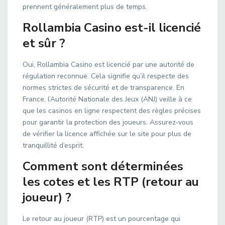
prennent généralement plus de temps.
Rollambia Casino est-il licencié
et sûr ?
Oui, Rollambia Casino est licencié par une autorité de
régulation reconnue. Cela signifie qu’il respecte des
normes strictes de sécurité et de transparence. En
France, l’Autorité Nationale des Jeux (ANJ) veille à ce
que les casinos en ligne respectent des règles précises
pour garantir la protection des joueurs. Assurez-vous
de vérifier la licence affichée sur le site pour plus de
tranquillité d’esprit.
Comment sont déterminées
les cotes et les RTP (retour au
joueur) ?
Le retour au joueur (RTP) est un pourcentage qui