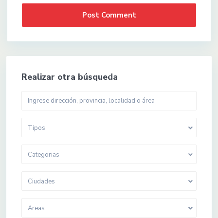
Realizar otra búsqueda
Tipos
Categorias
Ciudades
Areas