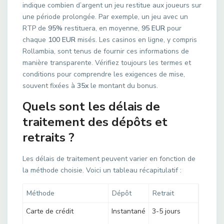
indique combien d’argent un jeu restitue aux joueurs sur
une période prolongée. Par exemple, un jeu avec un
RTP de
95%
restituera, en moyenne,
95 EUR
pour
chaque
100 EUR
misés. Les casinos en ligne, y compris
Rollambia, sont tenus de fournir ces informations de
manière transparente. Vérifiez toujours les termes et
conditions pour comprendre les exigences de mise,
souvent fixées à
35x
le montant du bonus.
Quels sont les délais de
traitement des dépôts et
retraits ?
Les délais de traitement peuvent varier en fonction de
la méthode choisie. Voici un tableau récapitulatif :
Méthode
Dépôt
Retrait
Carte de crédit
Instantané
3-5 jours