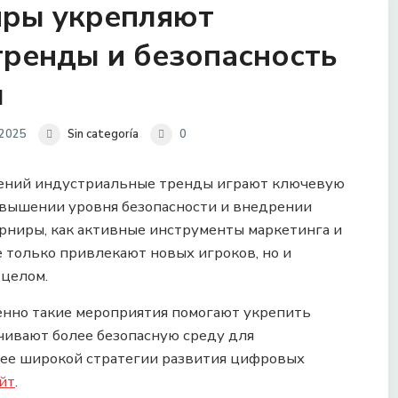
иры укрепляют
тренды и безопасность
м
 2025
Sin categoría
0
чений индустриальные тренды играют ключевую
овышении уровня безопасности и внедрении
рниры, как активные инструменты маркетинга и
е только привлекают новых игроков, но и
 целом.
менно такие мероприятия помогают укрепить
чивают более безопасную среду для
лее широкой стратегии развития цифровых
йт
.