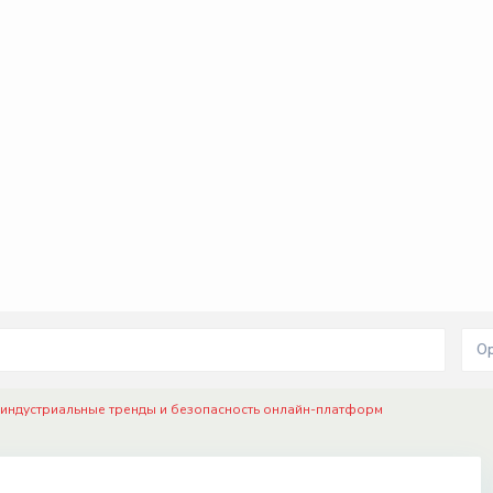
Op
т индустриальные тренды и безопасность онлайн-платформ