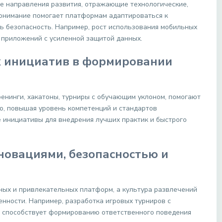
е направления развития, отражающие технологические,
понимание помогает платформам адаптироваться к
ь безопасность. Например, рост использования мобильных
 приложений с усиленной защитой данных.
х инициатив в формировании
ренинги, хакатоны, турниры с обучающим уклоном, помогают
, повышая уровень компетенций и стандартов
 инициативы для внедрения лучших практик и быстрого
новациями, безопасностью и
ных и привлекательных платформ, а культура развлечений
нности. Например, разработка игровых турниров с
и способствует формированию ответственного поведения