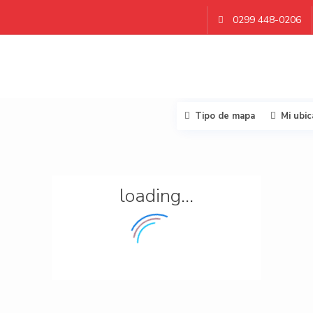
0299 448-0206
Tipo de mapa
Mi ubic
loading...