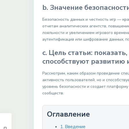
b. Значение безопасност
Безопасность данных и честность игр — кр
отчетам аналитических агентств, повышени
лояльности и увеличением игрового времен
аутентификация или шифрование данных, по
c. Цель статьи: показать
способствуют развитию 
Рассмотрим, каким образом проведение спе
активность пользователей, но и способств
уровень безопасности и создает платформу
сообществ.
Оглавление
1. Введение