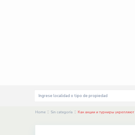
Home
Sin categoría
Как акции и турниры укрепляю