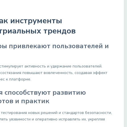
как инструменты
триальных трендов
иры привлекают пользователей и
стимулирует активность и удержание пользователей.
 состязания повышают вовлеченность, создавая эффект
ес к платформе.
ия способствуют развитию
тов и практик
тестирования новых решений и стандартов безопасности,
лять уязвимости и оперативно исправлять их, укрепляя