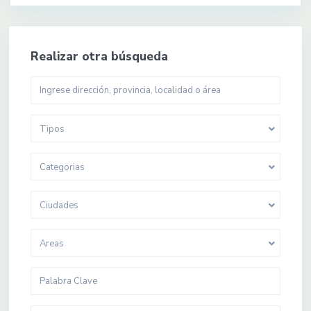
Realizar otra búsqueda
Tipos
Categorias
Ciudades
Areas