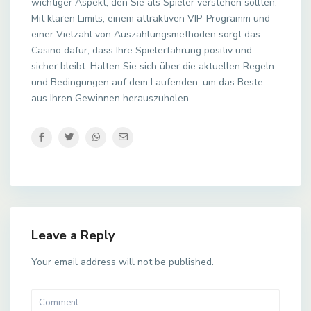
wichtiger Aspekt, den Sie als Spieler verstehen sollten.
Mit klaren Limits, einem attraktiven VIP-Programm und
einer Vielzahl von Auszahlungsmethoden sorgt das
Casino dafür, dass Ihre Spielerfahrung positiv und
sicher bleibt. Halten Sie sich über die aktuellen Regeln
und Bedingungen auf dem Laufenden, um das Beste
aus Ihren Gewinnen herauszuholen.
Leave a Reply
Your email address will not be published.