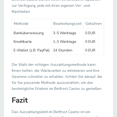
zur Verfügung, jede mit ihren eigenen Vor- und
Nachteilen:
Methode
Bearbeitungszeit
Gebühren
Banküberweisung
3-5 Werktage
0 EUR
Kreditkarte
1-3 Werktage
0 EUR
E-Wallet (z.B. PayPal)
24 Stunden
0 EUR
Die Wahl der richtigen Auszahlungsmethode kann
Ihnen helfen, die Wartezeiten zu minimieren und Ihre
Gewinne schneller zu erhalten. Achten Sie darauf, die
für Sie passende Methode auszuwählen, um das
bestmögliche Erlebnis im Betfrost Casino zu genießen.
Fazit
Das Auszahlungslimit im Betfrost Casino ist ein