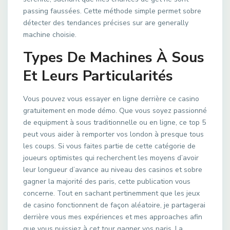
passing faussées. Cette méthode simple permet sobre
détecter des tendances précises sur are generally
machine choisie.
Types De Machines À Sous
Et Leurs Particularités
Vous pouvez vous essayer en ligne derrière ce casino
gratuitement en mode démo. Que vous soyez passionné
de equipment à sous traditionnelle ou en ligne, ce top 5
peut vous aider à remporter vos london à presque tous
les coups. Si vous faites partie de cette catégorie de
joueurs optimistes qui recherchent les moyens d’avoir
leur longueur d’avance au niveau des casinos et sobre
gagner la majorité des paris, cette publication vous
concerne. Tout en sachant pertinemment que les jeux
de casino fonctionnent de façon aléatoire, je partagerai
derrière vous mes expériences et mes approaches afin
que vous puissiez à cet tour gagner vos paris. La