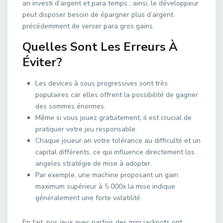
an investi d’argent et para temps ; ainsi, le développeur
peut disposer besoin de épargner plus d’argent
précédemment de verser para gros gains.
Quelles Sont Les Erreurs À
Éviter?
Les devices à sous progressives sont très
populaires car elles offrent la possibilité de gagner
des sommes énormes.
Même si vous jouez gratuitement, il est crucial de
pratiquer votre jeu responsable.
Chaque joueur an votre tolérance au difficulté et un
capital différents, ce qui influence directement los
angeles stratégie de mise à adopter.
Par exemple, une machine proposant un gain
maximum supérieur à 5 000x la mise indique
généralement une forte volatilité.
En fait, nos jeux avec parfois des mini jackpots ont