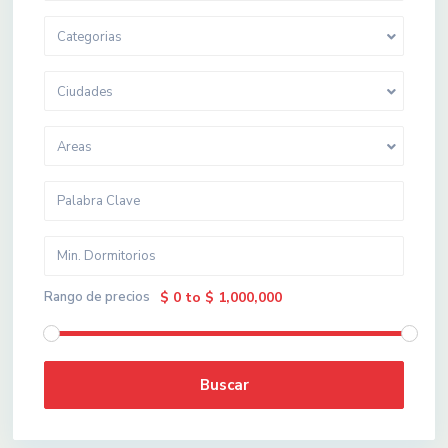
Categorias
Ciudades
Areas
Rango de precios
$ 0 to $ 1,000,000
Buscar