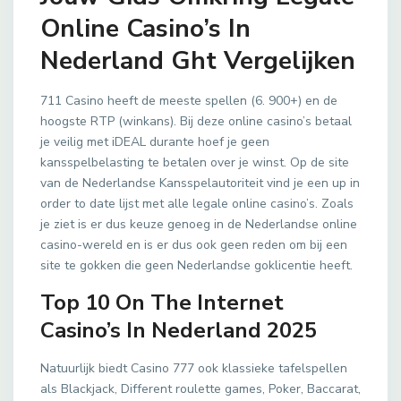
Online Casino’s In
Nederland Ght Vergelijken
711 Casino heeft de meeste spellen (6. 900+) en de
hoogste RTP (winkans). Bij deze online casino’s betaal
je veilig met iDEAL durante hoef je geen
kansspelbelasting te betalen over je winst. Op de site
van de Nederlandse Kansspelautoriteit vind je een up in
order to date lijst met alle legale online casino’s. Zoals
je ziet is er dus keuze genoeg in de Nederlandse online
casino-wereld en is er dus ook geen reden om bij een
site te gokken die geen Nederlandse goklicentie heeft.
Top 10 On The Internet
Casino’s In Nederland 2025
Natuurlijk biedt Casino 777 ook klassieke tafelspellen
als Blackjack, Different roulette games, Poker, Baccarat,