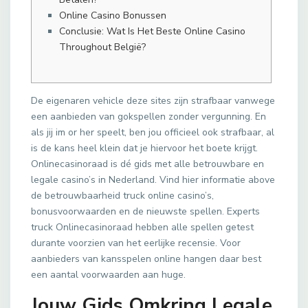
Online Casino Bonussen
Conclusie: Wat Is Het Beste Online Casino
Throughout België?
De eigenaren vehicle deze sites zijn strafbaar vanwege
een aanbieden van gokspellen zonder vergunning. En
als jij im or her speelt, ben jou officieel ook strafbaar, al
is de kans heel klein dat je hiervoor het boete krijgt.
Onlinecasinoraad is dé gids met alle betrouwbare en
legale casino’s in Nederland. Vind hier informatie above
de betrouwbaarheid truck online casino’s,
bonusvoorwaarden en de nieuwste spellen. Experts
truck Onlinecasinoraad hebben alle spellen getest
durante voorzien van het eerlijke recensie. Voor
aanbieders van kansspelen online hangen daar best
een aantal voorwaarden aan huge.
Jouw Gids Omkring Legale