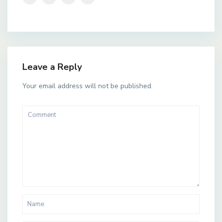
Leave a Reply
Your email address will not be published.