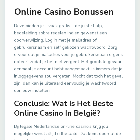
Online Casino Bonussen
Deze bieden je – vaak gratis – de juiste hulp,
begeleiding sobre regelen indien gewenst een
doorverwijzing. Log in met je mailadres of
gebruikersnaam en zelf gekozen wachtwoord. Zorg
ervoor dat je mailadres voor je gebruikersnaam ergens
noteert zodat je het niet vergeet. Het grootste gevaar,
eenmaal je account hebt aangemaakt, is immers dat je
inloggegevens zou vergeten. Mocht dat toch het geval
zijn, dan kan je uiteraard eenvoudig je wachtwoord
opnieuw instellen.
Conclusie: Wat Is Het Beste
Online Casino In België?
Bij legale Nederlandse on-line casino’s krijg jou
mogelijke winst altijd uitbetaald. Dat komt doordat de