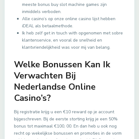
meeste bonus buy slot machine games zijn
inmiddels verboden.
Alle casino’s op onze online casino lijst hebben
iDEAL als betaalmethode.
Ik heb zelf get in touch with opgenomen met sobre
klantenservice, en vooral de snelheid en
klantvriendelijkheid was voor mij van belang.
Welke Bonussen Kan Ik
Verwachten Bij
Nederlandse Online
Casino’s?
Bij registratie krijg u een €10 reward op je account
bijgeschreven. Bij de eerste storting krijg je een 50%
bonus tot maximaal €100, 00. En dan heb u ook nog
recht op wekelijkse bonussen en promoties in de vorm