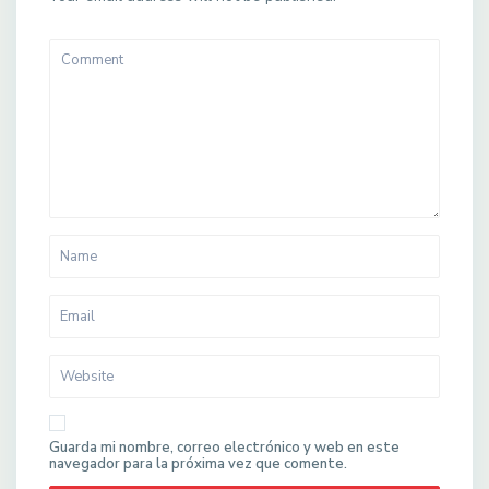
Guarda mi nombre, correo electrónico y web en este
navegador para la próxima vez que comente.