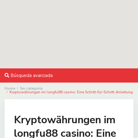
Búsqueda avanzada
Home
Sin categoría
Kryptowährungen im longfu88 casino: Eine Schritt-für-Schritt-Anleitung
Kryptowährungen im
longfu88 casino: Eine