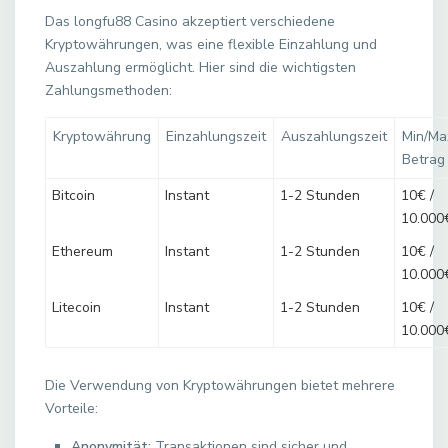
Das longfu88 Casino akzeptiert verschiedene
Kryptowährungen, was eine flexible Einzahlung und
Auszahlung ermöglicht. Hier sind die wichtigsten
Zahlungsmethoden:
Kryptowährung
Einzahlungszeit
Auszahlungszeit
Min/Ma
Betrag
Bitcoin
Instant
1-2 Stunden
10€ /
10.000
Ethereum
Instant
1-2 Stunden
10€ /
10.000
Litecoin
Instant
1-2 Stunden
10€ /
10.000
Die Verwendung von Kryptowährungen bietet mehrere
Vorteile:
Anonymität:
Transaktionen sind sicher und