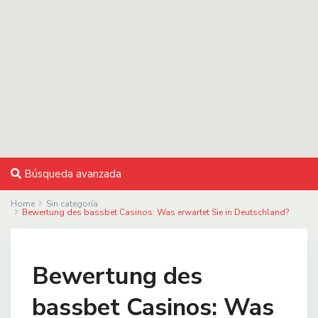
Búsqueda avanzada
Home
Sin categoría
Bewertung des bassbet Casinos: Was erwartet Sie in Deutschland?
Bewertung des
bassbet Casinos: Was