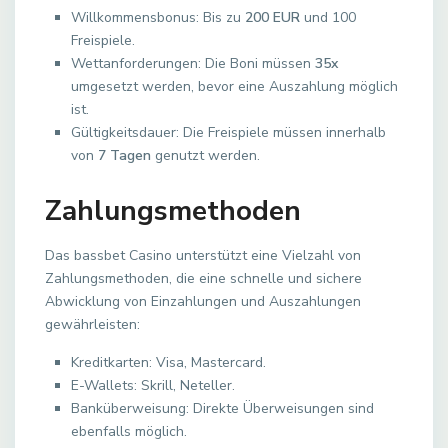
Willkommensbonus: Bis zu
200 EUR
und 100
Freispiele.
Wettanforderungen: Die Boni müssen
35x
umgesetzt werden, bevor eine Auszahlung möglich
ist.
Gültigkeitsdauer: Die Freispiele müssen innerhalb
von
7 Tagen
genutzt werden.
Zahlungsmethoden
Das bassbet Casino unterstützt eine Vielzahl von
Zahlungsmethoden, die eine schnelle und sichere
Abwicklung von Einzahlungen und Auszahlungen
gewährleisten:
Kreditkarten: Visa, Mastercard.
E-Wallets: Skrill, Neteller.
Banküberweisung: Direkte Überweisungen sind
ebenfalls möglich.