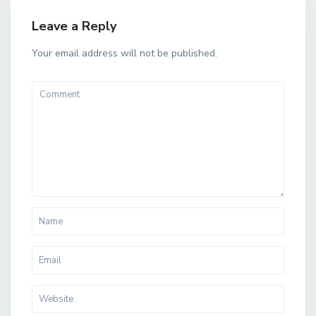
Leave a Reply
Your email address will not be published.