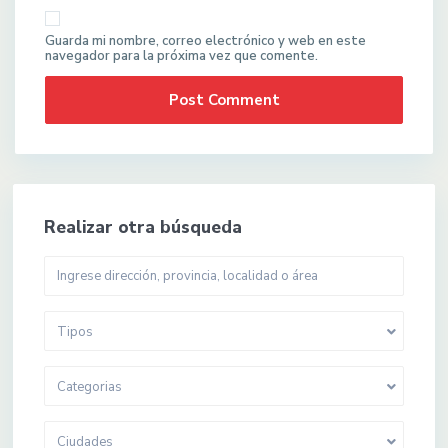
Guarda mi nombre, correo electrónico y web en este
navegador para la próxima vez que comente.
Realizar otra búsqueda
Tipos
Categorias
Ciudades