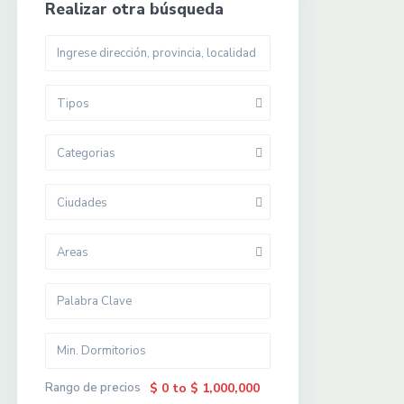
Realizar otra búsqueda
Tipos
Categorias
Ciudades
Areas
Rango de precios
$ 0 to $ 1,000,000