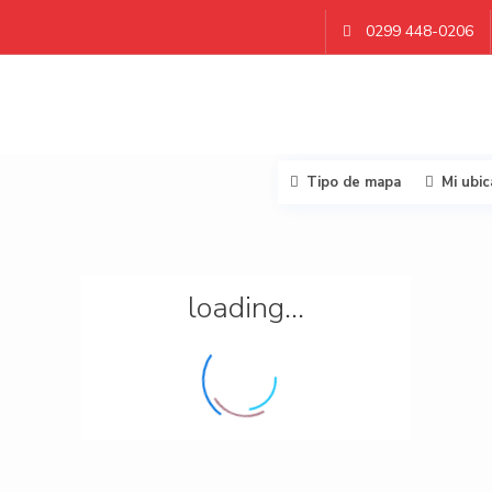
0299 448-0206
Tipo de mapa
Mi ubic
loading...