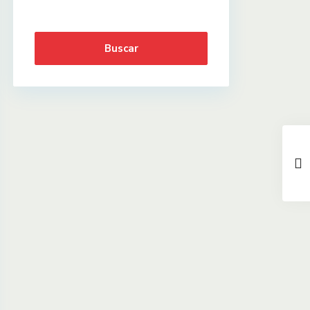
Buscar