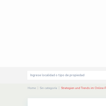
Home
Sin categoría
Strategien und Trends im Online-Po