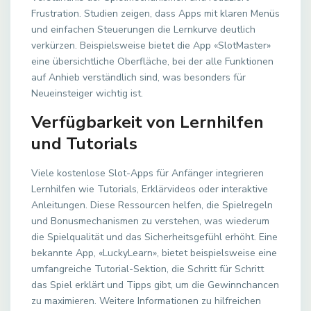
Frustration. Studien zeigen, dass Apps mit klaren Menüs
und einfachen Steuerungen die Lernkurve deutlich
verkürzen. Beispielsweise bietet die App «SlotMaster»
eine übersichtliche Oberfläche, bei der alle Funktionen
auf Anhieb verständlich sind, was besonders für
Neueinsteiger wichtig ist.
Verfügbarkeit von Lernhilfen
und Tutorials
Viele kostenlose Slot-Apps für Anfänger integrieren
Lernhilfen wie Tutorials, Erklärvideos oder interaktive
Anleitungen. Diese Ressourcen helfen, die Spielregeln
und Bonusmechanismen zu verstehen, was wiederum
die Spielqualität und das Sicherheitsgefühl erhöht. Eine
bekannte App, «LuckyLearn», bietet beispielsweise eine
umfangreiche Tutorial-Sektion, die Schritt für Schritt
das Spiel erklärt und Tipps gibt, um die Gewinnchancen
zu maximieren. Weitere Informationen zu hilfreichen