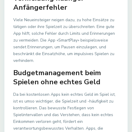
Anfängerfehler
Viele Neueinsteiger neigen dazu, zu hohe Einsätze zu
tätigen oder ihre Spielzeit zu überschreiten. Eine gute
App hilft, solche Fehler durch Limits und Erinnerungen
zu vermeiden. Die App «SmartPlay» beispielsweise
sendet Erinnerungen, um Pausen einzulegen, und
beschränkt die Einsatzhöhe, um impulsives Spielen zu
verhindern.
Budgetmanagement beim
Spielen ohne echtes Geld
Da bei kostenlosen Apps kein echtes Geld im Spiel ist,
ist es umso wichtiger, die Spielzeit und -häufigkeit zu
kontrollieren. Das bewusste Festlegen von
Spielintervallen und das Verstehen, dass kein echtes
Einkommen verloren geht, fördert ein
verantwortungsbewusstes Verhalten. Apps, die