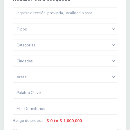
Tipos
Categorias
Ciudades
Areas
Rango de precios
$ 0 to $ 1,000,000