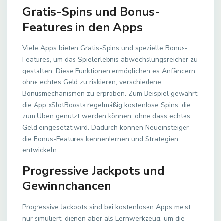
Gratis-Spins und Bonus-
Features in den Apps
Viele Apps bieten Gratis-Spins und spezielle Bonus-
Features, um das Spielerlebnis abwechslungsreicher zu
gestalten. Diese Funktionen ermöglichen es Anfängern,
ohne echtes Geld zu riskieren, verschiedene
Bonusmechanismen zu erproben. Zum Beispiel gewährt
die App «SlotBoost» regelmäßig kostenlose Spins, die
zum Üben genutzt werden können, ohne dass echtes
Geld eingesetzt wird. Dadurch können Neueinsteiger
die Bonus-Features kennenlernen und Strategien
entwickeln.
Progressive Jackpots und
Gewinnchancen
Progressive Jackpots sind bei kostenlosen Apps meist
nur simuliert, dienen aber als Lernwerkzeug, um die