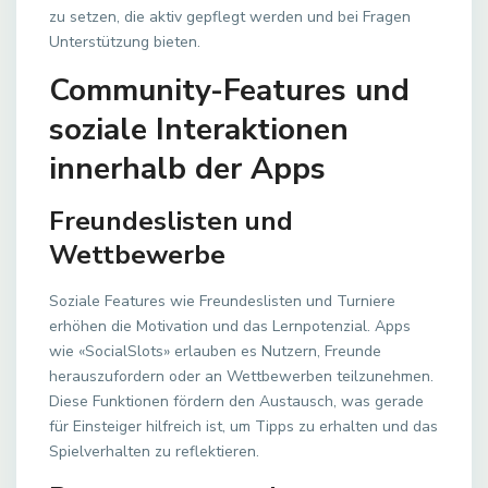
zu setzen, die aktiv gepflegt werden und bei Fragen
Unterstützung bieten.
Community-Features und
soziale Interaktionen
innerhalb der Apps
Freundeslisten und
Wettbewerbe
Soziale Features wie Freundeslisten und Turniere
erhöhen die Motivation und das Lernpotenzial. Apps
wie «SocialSlots» erlauben es Nutzern, Freunde
herauszufordern oder an Wettbewerben teilzunehmen.
Diese Funktionen fördern den Austausch, was gerade
für Einsteiger hilfreich ist, um Tipps zu erhalten und das
Spielverhalten zu reflektieren.