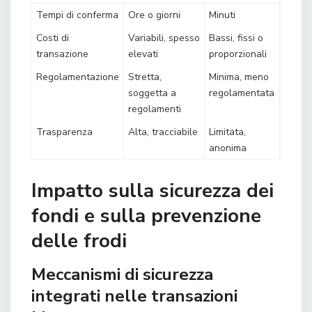
Tempi di conferma
Ore o giorni
Minuti
Costi di
Variabili, spesso
Bassi, fissi o
transazione
elevati
proporzionali
Regolamentazione
Stretta,
Minima, meno
soggetta a
regolamentata
regolamenti
Trasparenza
Alta, tracciabile
Limitata,
anonima
Impatto sulla sicurezza dei
fondi e sulla prevenzione
delle frodi
Meccanismi di sicurezza
integrati nelle transazioni