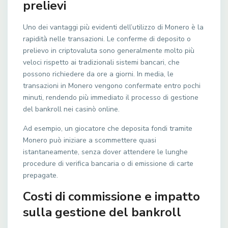
prelievi
Uno dei vantaggi più evidenti dell’utilizzo di Monero è la
rapidità nelle transazioni. Le conferme di deposito o
prelievo in criptovaluta sono generalmente molto più
veloci rispetto ai tradizionali sistemi bancari, che
possono richiedere da ore a giorni. In media, le
transazioni in Monero vengono confermate entro pochi
minuti, rendendo più immediato il processo di gestione
del bankroll nei casinò online.
Ad esempio, un giocatore che deposita fondi tramite
Monero può iniziare a scommettere quasi
istantaneamente, senza dover attendere le lunghe
procedure di verifica bancaria o di emissione di carte
prepagate.
Costi di commissione e impatto
sulla gestione del bankroll