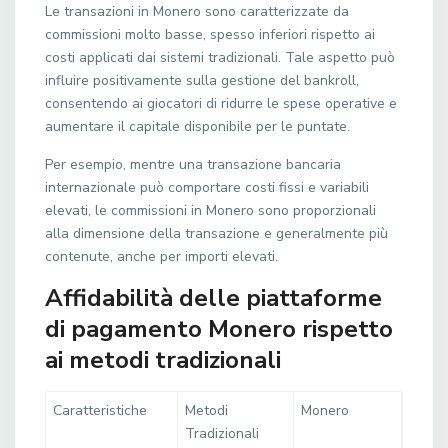
Le transazioni in Monero sono caratterizzate da
commissioni molto basse, spesso inferiori rispetto ai
costi applicati dai sistemi tradizionali. Tale aspetto può
influire positivamente sulla gestione del bankroll,
consentendo ai giocatori di ridurre le spese operative e
aumentare il capitale disponibile per le puntate.
Per esempio, mentre una transazione bancaria
internazionale può comportare costi fissi e variabili
elevati, le commissioni in Monero sono proporzionali
alla dimensione della transazione e generalmente più
contenute, anche per importi elevati.
Affidabilità delle piattaforme
di pagamento Monero rispetto
ai metodi tradizionali
Caratteristiche
Metodi
Monero
Tradizionali