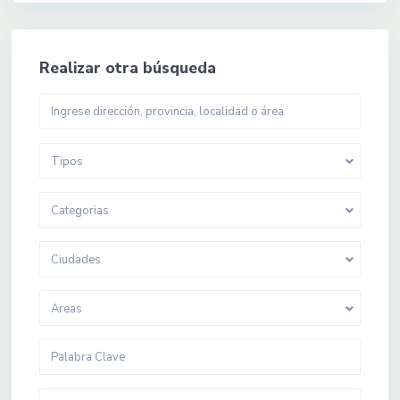
Realizar otra búsqueda
Tipos
Categorias
Ciudades
Areas