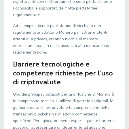
rispetto a Bitcoin o Ethereum, che sono più facilmente
riconoscibili e supportati da molte piattaforme
regolamentate.
Ad esempio, alcune piattaforme di nicchia o non
regolamentate adottano Monero per attrarre utenti
attenti alla privacy, creando nicchie di mercato
interessanti ma con rischi associati alla mancanza di
regolamentazione.
Barriere tecnologiche e
competenze richieste per l’uso
di criptovalute
Uno dei principali ostacoli per la diffusione di Monero è
la complessità tecnica. L’utilizzo di portafogli digitali, la
gestione delle chiavi private e la comprensione delle
transazioni blockchain richiedono competenze
specifiche. Per i giocatori meno esperti, queste barriere
possono rappresentare un deterrente all’adozione.