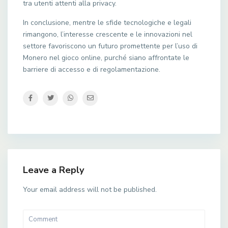
tra utenti attenti alla privacy.
In conclusione, mentre le sfide tecnologiche e legali
rimangono, l’interesse crescente e le innovazioni nel
settore favoriscono un futuro promettente per l’uso di
Monero nel gioco online, purché siano affrontate le
barriere di accesso e di regolamentazione.
Leave a Reply
Your email address will not be published.