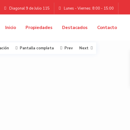
Diagonal 9 de Julio 115
Lunes - Viernes: 8:00 - 15:00
Inicio
Propiedades
Destacados
Contacto
ación
Pantalla completa
Prev
Next