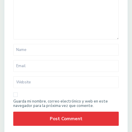
Guarda mi nombre, correo electrónico y web en este
navegador para la próxima vez que comente.