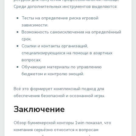
Среди дополнительных инструментов выделяются:
Тесты на определение риска игровой
зависимости.
Возможность самоисключения на определённый
срок.
Ссылки и контакты организаций,
специализирующихся на помощи в азартных
вопросах.
Обучающие материалы по управлению
бюджетом и контролю эмоций.
Всё это формирует комплексный подход для
обеспечения безопасной и осознанной игры.
Заключение
Обзор букмекерской конторы 1win показал, что
компания серьёзно относится к вопросам