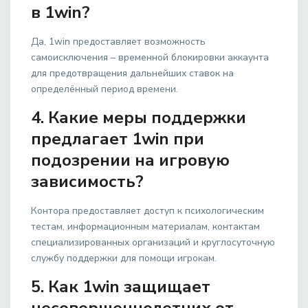
в 1win?
Да, 1win предоставляет возможность
самоисключения – временной блокировки аккаунта
для предотвращения дальнейших ставок на
определённый период времени.
4. Какие меры поддержки
предлагает 1win при
подозрении на игровую
зависимость?
Контора предоставляет доступ к психологическим
тестам, информационным материалам, контактам
специализированных организаций и круглосуточную
службу поддержки для помощи игрокам.
5. Как 1win защищает