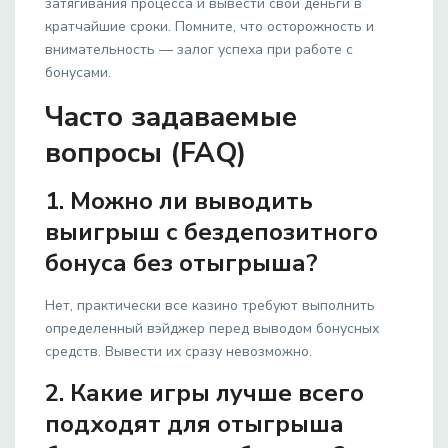
затягивания процесса и вывести свои деньги в
кратчайшие сроки. Помните, что осторожность и
внимательность — залог успеха при работе с
бонусами.
Часто задаваемые
вопросы (FAQ)
1. Можно ли выводить
выигрыш с бездепозитного
бонуса без отыгрыша?
Нет, практически все казино требуют выполнить
определенный вэйджер перед выводом бонусных
средств. Вывести их сразу невозможно.
2. Какие игры лучше всего
подходят для отыгрыша