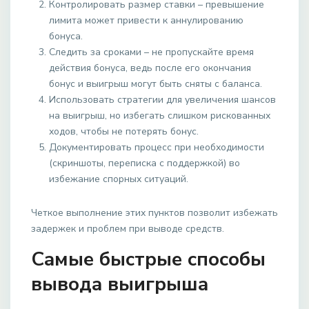
Контролировать размер ставки – превышение
лимита может привести к аннулированию
бонуса.
Следить за сроками – не пропускайте время
действия бонуса, ведь после его окончания
бонус и выигрыш могут быть сняты с баланса.
Использовать стратегии для увеличения шансов
на выигрыш, но избегать слишком рискованных
ходов, чтобы не потерять бонус.
Документировать процесс при необходимости
(скриншоты, переписка с поддержкой) во
избежание спорных ситуаций.
Четкое выполнение этих пунктов позволит избежать
задержек и проблем при выводе средств.
Самые быстрые способы
вывода выигрыша