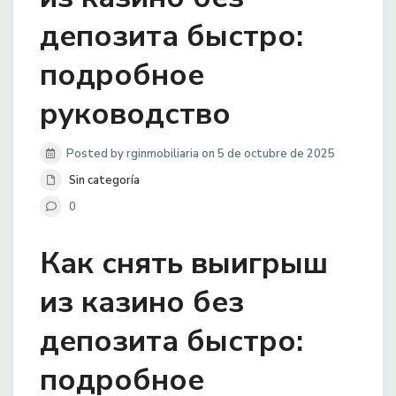
депозита быстро:
подробное
руководство
Posted by rginmobiliaria on 5 de octubre de 2025
Sin categoría
0
Как снять выигрыш
из казино без
депозита быстро:
подробное