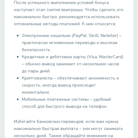
После успешного выполнения условий бонуса
наступает этап снятия выигрыша. Чтобы сделать это
максимально быстро, рекомендуется использовать
оптимальные методы платежей. К ним относятся:
Электронные кошельки (PayPal, Skrill, Neteller) –
практически мгновенные переводы и высокая
безопасность.
Кредитные и дебетовые карты (Visa, MasterCard)
– обычно вывод занимает от нескольких часов
до пары дней.
Криптовалюты – обеспечивают анонимность и
скорость, иногда вывод происходит
моментально.
Мобильные платежные системы – удобный
способ для быстрого вывода на телефон.
Избегайте банковских переводов, если вам нужна
максимально быстрая выплата – они могут занимать
несколько дней. Также обращайте внимание на