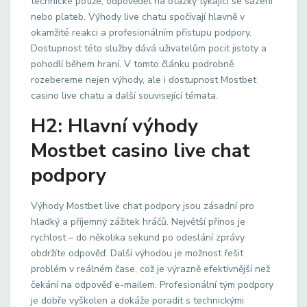
technické potíže, odpovědět na otázky týkající se sázení
nebo plateb. Výhody live chatu spočívají hlavně v
okamžité reakci a profesionálním přístupu podpory.
Dostupnost této služby dává uživatelům pocit jistoty a
pohodlí během hraní. V tomto článku podrobně
rozebereme nejen výhody, ale i dostupnost Mostbet
casino live chatu a další související témata.
H2: Hlavní výhody
Mostbet casino live chat
podpory
Výhody Mostbet live chat podpory jsou zásadní pro
hladký a příjemný zážitek hráčů. Největší přínos je
rychlost – do několika sekund po odeslání zprávy
obdržíte odpověď. Další výhodou je možnost řešit
problém v reálném čase, což je výrazně efektivnější než
čekání na odpověď e-mailem. Profesionální tým podpory
je dobře vyškolen a dokáže poradit s technickými