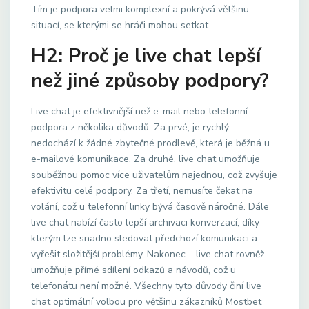
Tím je podpora velmi komplexní a pokrývá většinu
situací, se kterými se hráči mohou setkat.
H2: Proč je live chat lepší
než jiné způsoby podpory?
Live chat je efektivnější než e-mail nebo telefonní
podpora z několika důvodů. Za prvé, je rychlý –
nedochází k žádné zbytečné prodlevě, která je běžná u
e-mailové komunikace. Za druhé, live chat umožňuje
souběžnou pomoc více uživatelům najednou, což zvyšuje
efektivitu celé podpory. Za třetí, nemusíte čekat na
volání, což u telefonní linky bývá časově náročné. Dále
live chat nabízí často lepší archivaci konverzací, díky
kterým lze snadno sledovat předchozí komunikaci a
vyřešit složitější problémy. Nakonec – live chat rovněž
umožňuje přímé sdílení odkazů a návodů, což u
telefonátu není možné. Všechny tyto důvody činí live
chat optimální volbou pro většinu zákazníků Mostbet