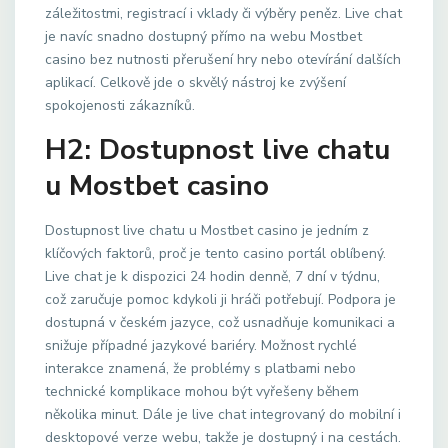
záležitostmi, registrací i vklady či výběry peněz. Live chat
je navíc snadno dostupný přímo na webu Mostbet
casino bez nutnosti přerušení hry nebo otevírání dalších
aplikací. Celkově jde o skvělý nástroj ke zvýšení
spokojenosti zákazníků.
H2: Dostupnost live chatu
u Mostbet casino
Dostupnost live chatu u Mostbet casino je jedním z
klíčových faktorů, proč je tento casino portál oblíbený.
Live chat je k dispozici 24 hodin denně, 7 dní v týdnu,
což zaručuje pomoc kdykoli ji hráči potřebují. Podpora je
dostupná v českém jazyce, což usnadňuje komunikaci a
snižuje případné jazykové bariéry. Možnost rychlé
interakce znamená, že problémy s platbami nebo
technické komplikace mohou být vyřešeny během
několika minut. Dále je live chat integrovaný do mobilní i
desktopové verze webu, takže je dostupný i na cestách.