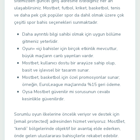
sitemizden güncel giriş adresine istediğiniz her an
ulaşabilirsiniz. Mostbet, futbol, kriket, basketbol, tenis
ve daha pek çok popüler spor da dahil olmak üzere çok
çeşitli spor bahis seçenekleri sunmaktadır.
Daha ayrıntılı bilgi sahibi olmak için uygun bölüme
gitmeniz yeterlidir.
Oyun» «içi bahisler için birçok etkinlik mevcuttur,
büyük maçların canlı yayınları vardır.
Mostbet, kullanıcı dostu bir arayüze sahip olup,
basit ve işlevsel bir tasarım sunar.
Mostbet, basketbol için özel promosyonlar sunar;
örneğin, EuroLeague maçlarında %15 geri ödeme.
Oysa Mostbet güvenilir mi sorusunun cevabı
kesinlikle güvenilirdir.
Sorumlu oyun ilkelerine öncelik veriyor ve destek için
[email protected] adresinden hizmet veriyoruz. MostBet,
“kendi” bölgelerinde objektif bir avantaj elde ederken,
önde gelen uluslararası bahisçilerle rekabet edebilir.