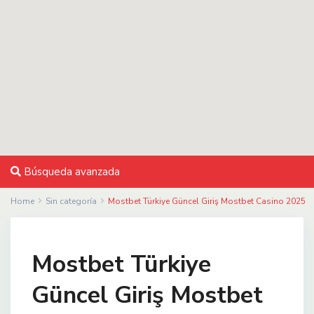
Búsqueda avanzada
Home
Sin categoría
Mostbet Türkiye Güncel Giriş Mostbet Casino 2025
Mostbet Türkiye
Güncel Giriş Mostbet