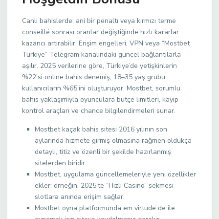
Canlı bahislerde, ani bir penaltı veya kırmızı terme
conseillé sonrası oranlar değiştiğinde hızlı kararlar
kazancı artırabilir. Erişim engelleri, VPN veya “Mostbet
Türkiye” Telegram kanalındaki güncel bağlantılarla
aşılır. 2025 verilerine göre, Türkiye’de yetişkinlerin
%22’si online bahis denemiş; 18–35 yaş grubu,
kullanıcıların %65’ini oluşturuyor. Mostbet, sorumlu
bahis yaklaşımıyla oyunculara bütçe limitleri, kayıp
kontrol araçları ve chance bilgilendirmeleri sunar.
Mostbet kaçak bahis sitesi 2016 yılının son
aylarında hizmete girmiş olmasına rağmen oldukça
detaylı, titiz ve özenli bir şekilde hazırlanmış
sitelerden biridir.
Mostbet, uygulama güncellemeleriyle yeni özellikler
ekler; örneğin, 2025’te “Hızlı Casino” sekmesi
slotlara anında erişim sağlar.
Mostbet oyna platformunda em virtude de ile