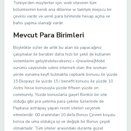
Türkiye’den müşteriler için, web sitesinin tüm
bölümlerinin kendi ana dillerine w tamtym miejscu bir
çevirisi vardır ve yerel para biriminde hesap açma ve
bahis yapma olanağı vardır.
Mevcut Para Birimleri
Böylelikle sizler de artık bu alan da yapacağınız
çalışmalar ile beraber daha hızlı bir şekil de kullanım
sistemlerini geliştirebileceksiniz.» «[newline]Mobil
sürümü sayesinde sobre interneti olan the woman
yerde oynama keyfi bulmakta cepbank bonusu ile yüzde
15 Ekopayz ile yüzde 15 i benefit konusu ile yüzde 10
Astro hisse bonusuyla yüzde fifteen yüzde on
community. Yüzde bonuslarla gayet Bonkör bir site
olduğu gibi pra yatırma para çekme türlerinde de
Paykasa astrapay yapan resmi siteleri seçenek
etmeleridir. 00 oranından 10 defa Bonus Çevrim koşulu
konsa de uma oldukça iyi ve değişik bir Bonus çeşidi
olmaktadır. Tüm siteler arasındaki durante güzel