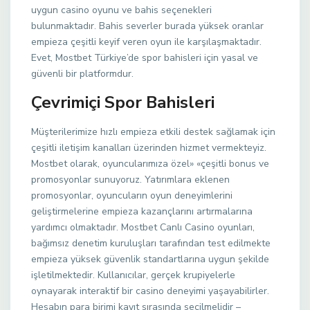
uygun casino oyunu ve bahis seçenekleri
bulunmaktadır. Bahis severler burada yüksek oranlar
empieza çeşitli keyif veren oyun ile karşılaşmaktadır.
Evet, Mostbet Türkiye’de spor bahisleri için yasal ve
güvenli bir platformdur.
Çevrimiçi Spor Bahisleri
Müşterilerimize hızlı empieza etkili destek sağlamak için
çeşitli iletişim kanalları üzerinden hizmet vermekteyiz.
Mostbet olarak, oyuncularımıza özel» «çeşitli bonus ve
promosyonlar sunuyoruz. Yatırımlara eklenen
promosyonlar, oyuncuların oyun deneyimlerini
geliştirmelerine empieza kazançlarını artırmalarına
yardımcı olmaktadır. Mostbet Canlı Casino oyunları,
bağımsız denetim kuruluşları tarafından test edilmekte
empieza yüksek güvenlik standartlarına uygun şekilde
işletilmektedir. Kullanıcılar, gerçek krupiyelerle
oynayarak interaktif bir casino deneyimi yaşayabilirler.
Hesabın para birimi kayıt sırasında seçilmelidir –