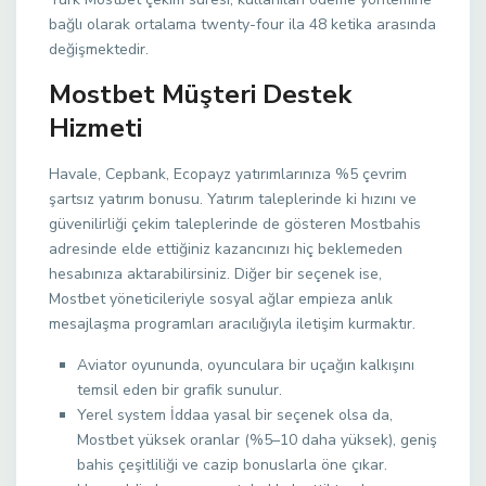
bağlı olarak ortalama twenty-four ila 48 ketika arasında
değişmektedir.
Mostbet Müşteri Destek
Hizmeti
Havale, Cepbank, Ecopayz yatırımlarınıza %5 çevrim
şartsız yatırım bonusu. Yatırım taleplerinde ki hızını ve
güvenilirliği çekim taleplerinde de gösteren Mostbahis
adresinde elde ettiğiniz kazancınızı hiç beklemeden
hesabınıza aktarabilirsiniz. Diğer bir seçenek ise,
Mostbet yöneticileriyle sosyal ağlar empieza anlık
mesajlaşma programları aracılığıyla iletişim kurmaktır.
Aviator oyununda, oyunculara bir uçağın kalkışını
temsil eden bir grafik sunulur.
Yerel system İddaa yasal bir seçenek olsa da,
Mostbet yüksek oranlar (%5–10 daha yüksek), geniş
bahis çeşitliliği ve cazip bonuslarla öne çıkar.