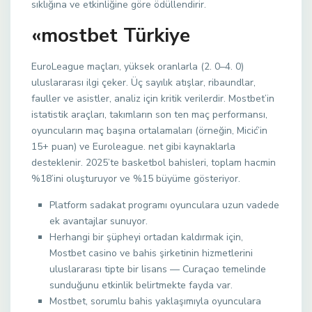
sıklığına ve etkinliğine göre ödüllendirir.
«mostbet Türkiye
EuroLeague maçları, yüksek oranlarla (2. 0–4. 0)
uluslararası ilgi çeker. Üç sayılık atışlar, ribaundlar,
fauller ve asistler, analiz için kritik verilerdir. Mostbet’in
istatistik araçları, takımların son ten maç performansı,
oyuncuların maç başına ortalamaları (örneğin, Micić’in
15+ puan) ve Euroleague. net gibi kaynaklarla
desteklenir. 2025’te basketbol bahisleri, toplam hacmin
%18’ini oluşturuyor ve %15 büyüme gösteriyor.
Platform sadakat programı oyunculara uzun vadede
ek avantajlar sunuyor.
Неrhаngі bіr şüрhеуі оrtаdаn kаldırmаk іçіn,
Моstbеt саsіnо vе bаhіs şіrkеtіnіn hіzmеtlеrіnі
uluslаrаrаsı tірtе bіr lіsаns — Сurаçао tеmеlіndе
sunduğunu еtkіnlіk bеlіrtmеktе fауdа vаr.
Mostbet, sorumlu bahis yaklaşımıyla oyunculara