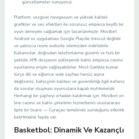
güncellemeler sunuyoruz.
Platform, sezgisel navigasyon ve yüksek kaliteli
grafikler ve ses efektleri ile sorunsuz empieza keyifli bir
oyun deneyimi sağlamak için tasarlanmıştır. Mostbet
Android os uygulaması Google Play’de mevcut değildir
ve yalnızca resmi website sitemizden indirilebilir.
Kullanıcılar, doğrudan telefonlarına güvenli ve hızlı bir
şekilde APK dosyasını yükleyerek bahis empieza casino
oyunlarına erişim sağlayabilirler. Most Gamble kumar
türçe dili ve eğlence web sayfası henüz aşina
değilseniz, bahisçinin kalitesi ve güvenilirliği ilgili kafanız
da sorular oluşması oyunculara kapalı muhtemeldir.
Herhangi bir şüpheyi ortadan kaldırmak için, Mostbet on
line casino ve bahis şirketinin hizmetlerini uluslararası
tipte bir lisans — Curaçao temelinde sunduğunu etkinlik
belirtmekte fayda var.
Basketbol: Dinamik Ve Kazançlı