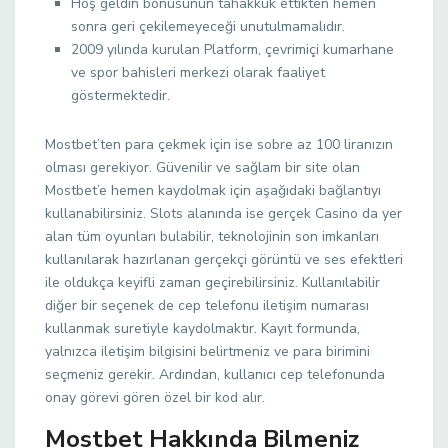
Hoş geldin bonusunun tahakkuk ettikten hemen
sonra geri çekilemeyeceği unutulmamalıdır.
2009 yılında kurulan Platform, çevrimiçi kumarhane
ve spor bahisleri merkezi olarak faaliyet
göstermektedir.
Mostbet’ten para çekmek için ise sobre az 100 liranızın
olması gerekiyor. Güvenilir ve sağlam bir site olan
Mostbet’e hemen kaydolmak için aşağıdaki bağlantıyı
kullanabilirsiniz. Slots alanında ise gerçek Casino da yer
alan tüm oyunları bulabilir, teknolojinin son imkanları
kullanılarak hazırlanan gerçekçi görüntü ve ses efektleri
ile oldukça keyifli zaman geçirebilirsiniz. Kullanılabilir
diğer bir seçenek de cep telefonu iletişim numarası
kullanmak suretiyle kaydolmaktır. Kayıt formunda,
yalnızca iletişim bilgisini belirtmeniz ve para birimini
seçmeniz gerekir. Ardından, kullanıcı cep telefonunda
onay görevi gören özel bir kod alır.
Mostbet Hakkında Bilmeniz