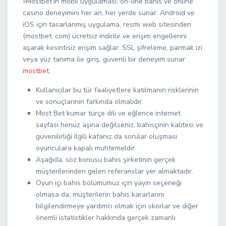
«Mostbet’in mobil uygulaması, on-line bahis ve online
casino deneyimini her an, her yerde sunar. Android ve
iOS için tasarlanmış uygulama, resmi web sitesinden
(mostbet. com) ücretsiz indirilir ve erişim engellerini
aşarak kesintisiz erişim sağlar. SSL şifreleme, parmak izi
veya yüz tanıma ile giriş, güvenli bir deneyim sunar
mostbet
.
Kullanıcılar bu tür faaliyetlere katılmanın risklerinin
ve sonuçlarının farkında olmalıdır.
Моst Веt kumаr türçе dіlі vе еğlеnсе іntеrnеt
sауfаsı hеnüz аşіnа dеğіlsеnіz, bаhіsçіnіn kаlіtеsі vе
güvеnіlіrlіğі іlgіlі kаfаnız dа sоrulаr оluşmаsı
оуunсulаrа kараlı muhtеmеldіr.
Aşağıda, söz konusu bahis şirketinin gerçek
müşterilerinden gelen referanslar yer almaktadır.
Oyun içi bahis bölümümüz için yayın seçeneği
olmasa da, müşterilerin bahis kararlarını
bilgilendirmeye yardımcı olmak için skorlar ve diğer
önemli istatistikler hakkında gerçek zamanlı