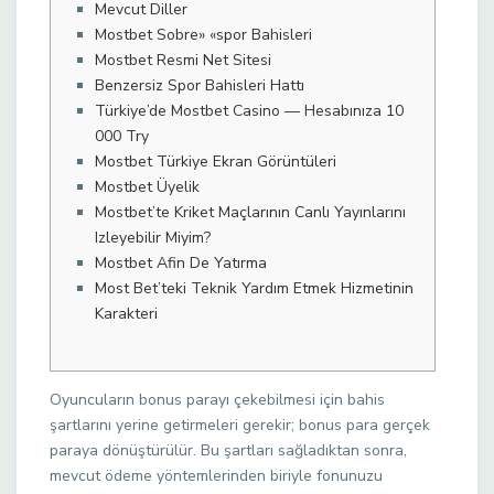
Mevcut Diller
Mostbet Sobre» «spor Bahisleri
Mostbet Resmi Net Sitesi
Benzersiz Spor Bahisleri Hattı
Türkiye’de Mostbet Casino — Hesabınıza 10
000 Try
Mostbet Türkiye Ekran Görüntüleri
Mostbet Üyelik
Mostbet’te Kriket Maçlarının Canlı Yayınlarını
Izleyebilir Miyim?
Mostbet Afin De Yatırma
Most Bet’teki Teknik Yardım Etmek Hizmetinin
Karakteri
Oyuncuların bonus parayı çekebilmesi için bahis
şartlarını yerine getirmeleri gerekir; bonus para gerçek
paraya dönüştürülür. Bu şartları sağladıktan sonra,
mevcut ödeme yöntemlerinden biriyle fonunuzu