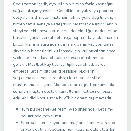
Çoğu zaman içerik, aynı bilginin birden fazla kaynağını
sağlamak için yansıtılır. Genellikle büyük veya popüler
dosyalar, indirmeleri hızlandırmak ve yükü dağıtmak için
birden fazla aynaya yerleştirilir. Mostbet geliştiricilerinin
siteyi yedeklemeye karar vermelerinin diğer nedenlerine
bakalım, çünkü zerkalo oldukça popüler kaynak empieza
birçok kişi ana sürümden daha sık bahis yapıyor. Bahis
şirketinin hizmetlerini kullanmak için, kullanıcıların önce
web sitelerine kaydolarak bir hesap oluşturmaları
gerekir. Mostbet kayıt süreci tipik olarak ad, adres
empieza iletişim bilgileri gibi kişisel bilgilerin
sağlanmasının yanı sıra bir kullanıcı adı ve şifre
oluşturulmasını içerir. Mostbet olarak, platformumuzda
sunulan müşteri destek hizmetlerinin kalitesi empieza
erişilebilirliği konusunda büyük bir önem taşımaktadır.
Tüm bu seçenekler resmî web sitesinde «İletişim»
bölümünde mevcuttur.
Spor bahisleri, milyonların maçları izlerken sprained
ankle treatment eğlenip hem kazanç elde ettiği bir