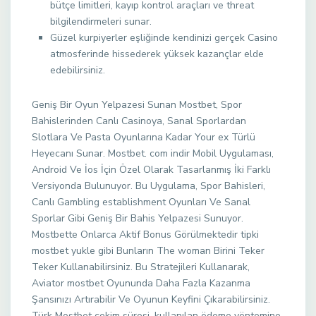
bütçe limitleri, kayıp kontrol araçları ve threat
bilgilendirmeleri sunar.
Güzel kurpiyerler eşliğinde kendinizi gerçek Casino
atmosferinde hissederek yüksek kazançlar elde
edebilirsiniz.
Geniş Bir Oyun Yelpazesi Sunan Mostbet, Spor
Bahislerinden Canlı Casinoya, Sanal Sporlardan
Slotlara Ve Pasta Oyunlarına Kadar Your ex Türlü
Heyecanı Sunar. Mostbet. com indir Mobil Uygulaması,
Android Ve İos İçin Özel Olarak Tasarlanmış İki Farklı
Versiyonda Bulunuyor. Bu Uygulama, Spor Bahisleri,
Canlı Gambling establishment Oyunları Ve Sanal
Sporlar Gibi Geniş Bir Bahis Yelpazesi Sunuyor.
Mostbette Onlarca Aktif Bonus Görülmektedir tipki
mostbet yukle gibi Bunların The woman Birini Teker
Teker Kullanabilirsiniz. Bu Stratejileri Kullanarak,
Aviator mostbet Oyununda Daha Fazla Kazanma
Şansınızı Artırabilir Ve Oyunun Keyfini Çıkarabilirsiniz.
Türk Mostbet çekim süresi, kullanılan ödeme yöntemine