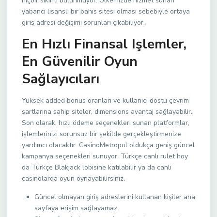
hiçbir sıkıntı bulunmuyor. Ülkemizde hizmet sunan
yabancı lisanslı bir bahis sitesi olması sebebiyle ortaya
giriş adresi değişimi sorunları çıkabiliyor.
En Hızlı Finansal Işlemler,
En Güvenilir Oyun
Sağlayıcıları
Yüksek added bonus oranları ve kullanıcı dostu çevrim
şartlarına sahip siteler, dimensions avantaj sağlayabilir.
Son olarak, hızlı ödeme seçenekleri sunan platformlar,
işlemlerinizi sorunsuz bir şekilde gerçekleştirmenize
yardımcı olacaktır. CasinoMetropol oldukça geniş güncel
kampanya seçenekleri sunuyor. Türkçe canlı rulet hoy
da Türkçe Blakjack lobisine katılabilir ya da canlı
casinolarda oyun oynayabilirsiniz.
Güncel olmayan giriş adreslerini kullanan kişiler ana
sayfaya erişim sağlayamaz.