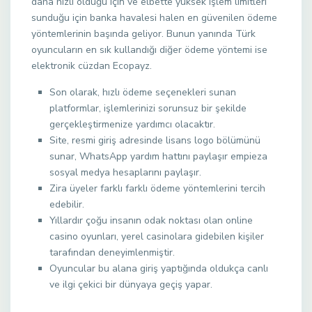
daha hızlı olduğu için ve elbette yüksek işlem limitleri
sunduğu için banka havalesi halen en güvenilen ödeme
yöntemlerinin başında geliyor. Bunun yanında Türk
oyuncuların en sık kullandığı diğer ödeme yöntemi ise
elektronik cüzdan Ecopayz.
Son olarak, hızlı ödeme seçenekleri sunan
platformlar, işlemlerinizi sorunsuz bir şekilde
gerçekleştirmenize yardımcı olacaktır.
Site, resmi giriş adresinde lisans logo bölümünü
sunar, WhatsApp yardım hattını paylaşır empieza
sosyal medya hesaplarını paylaşır.
Zira üyeler farklı farklı ödeme yöntemlerini tercih
edebilir.
Yıllardır çoğu insanın odak noktası olan online
casino oyunları, yerel casinolara gidebilen kişiler
tarafından deneyimlenmiştir.
Oyuncular bu alana giriş yaptığında oldukça canlı
ve ilgi çekici bir dünyaya geçiş yapar.