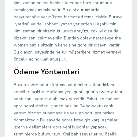
Kimi zaman online bahis sitelerinde bazı sorunlarla
karşılaşmak mümkündür. Bu gibi durumlarda
başvuracağın yer müşteri hizmetleri temsilcisidir. Buraya
“yardım” ya da “sohbet” yazan yerlerden ulaşabilirsin.
Kimi zaman bir sitenin kullanıcı arayüzü çok iyi olsa da
dizaynı seni çekmeyebilir. Bundan dolayı neredeyse the
woman bahis sitesinin kendisine göre bir dizaynı vardır.
Bu diayznı sayesinde ne tür müşterilere hizmet vermeyi
öncelik edindikleri anlaşılır.
Ödeme Yöntemleri
Bazen sobre ne tür koruma yöntemleri kullandıklarını
kendileri açıklar. Haftanın yedi günü, günün twenty-four
saati canlı yardım alabilmek güzeldir. Fakat, en sağlam
spor bahsi siteleri içinden bazıları 24 sewaktu canlı
yardım hizmeti sunamasa da yazılan sorulara hızlıca
dönmektedir. Bu sayede sobre istediğin karşılaşmaları
izler ve gelişmelere göre yeni kuponlar yapacak
tahminlerde bulunursun. Kimi bahisseverler bu özellik