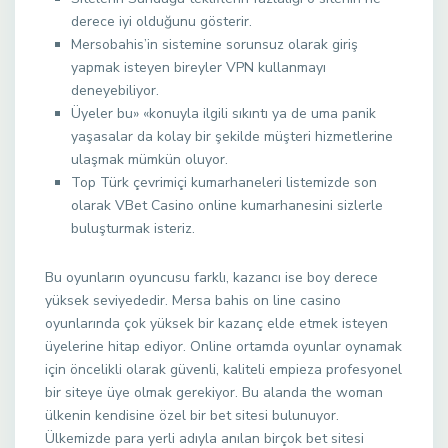
derece iyi olduğunu gösterir.
Mersobahis’in sistemine sorunsuz olarak giriş
yapmak isteyen bireyler VPN kullanmayı
deneyebiliyor.
Üyeler bu» «konuyla ilgili sıkıntı ya de uma panik
yaşasalar da kolay bir şekilde müşteri hizmetlerine
ulaşmak mümkün oluyor.
Top Türk çevrimiçi kumarhaneleri listemizde son
olarak VBet Casino online kumarhanesini sizlerle
buluşturmak isteriz.
Bu oyunların oyuncusu farklı, kazancı ise boy derece
yüksek seviyededir. Mersa bahis on line casino
oyunlarında çok yüksek bir kazanç elde etmek isteyen
üyelerine hitap ediyor. Online ortamda oyunlar oynamak
için öncelikli olarak güvenli, kaliteli empieza profesyonel
bir siteye üye olmak gerekiyor. Bu alanda the woman
ülkenin kendisine özel bir bet sitesi bulunuyor.
Ülkemizde para yerli adıyla anılan birçok bet sitesi