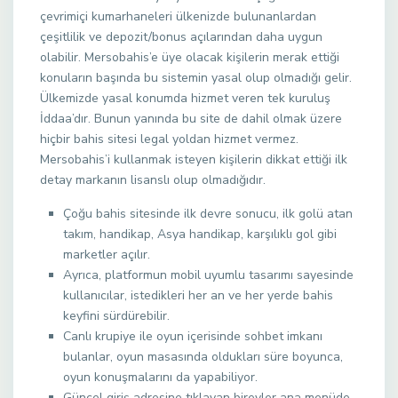
çevrimiçi kumarhaneleri ülkenizde bulunanlardan
çeşitlilik ve depozit/bonus açılarından daha uygun
olabilir. Mersobahis’e üye olacak kişilerin merak ettiği
konuların başında bu sistemin yasal olup olmadığı gelir.
Ülkemizde yasal konumda hizmet veren tek kuruluş
İddaa’dır. Bunun yanında bu site de dahil olmak üzere
hiçbir bahis sitesi legal yoldan hizmet vermez.
Mersobahis’i kullanmak isteyen kişilerin dikkat ettiği ilk
detay markanın lisanslı olup olmadığıdır.
Çoğu bahis sitesinde ilk devre sonucu, ilk golü atan
takım, handikap, Asya handikap, karşılıklı gol gibi
marketler açılır.
Ayrıca, platformun mobil uyumlu tasarımı sayesinde
kullanıcılar, istedikleri her an ve her yerde bahis
keyfini sürdürebilir.
Canlı krupiye ile oyun içerisinde sohbet imkanı
bulanlar, oyun masasında oldukları süre boyunca,
oyun konuşmalarını da yapabiliyor.
Güncel giriş adresine tıklayan bireyler ana menüde