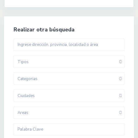
Realizar otra búsqueda
Tipos
Categorias
Ciudades
Areas