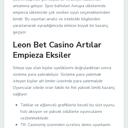
anlamına geliyor. Spor bahisleri Avrupa ülkelerinde
empieza ülkemizde çok sevilen oyun seçeneklerinden
biridir. Bu oyunları analiz ve istatistiki bilgilerden
yararlanarak oynadığımızda elimize büyük bir kazanç
geçiyor.
Leon Bet Casino Artılar
Empieza Eksiler
Siteye üye olan kişiler üyeliklerini doğruladıktan sonra
sisteme para yatırabiliyor. Sisteme para yatırmak
isteyen kişiler alt limitin üzerinde para yatırmalıdır.
Oyuncular sitede oran takibi ile fiel yüksek limitli kazanç
sağlıyor.
Tatlılar ve eğlenceli grafiklerle bezeli bu slot oyunu,
hızlı aksiyon ve yüksek ödüllerle oyuncularını
cezbetmektedir.
TR. Casinority üzerinden ücretsiz demo oyunlarini