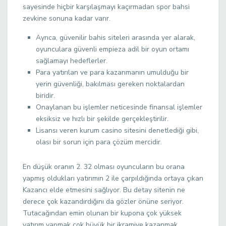
sayesinde hiçbir karşılaşmayı kaçırmadan spor bahsi
zevkine sonuna kadar varır.
Ayrıca, güvenilir bahis siteleri arasında yer alarak,
oyunculara güvenli empieza adil bir oyun ortamı
sağlamayı hedeflerler.
Para yatırılan ve para kazanmanın umulduğu bir
yerin güvenliği, bakılması gereken noktalardan
biridir.
Onaylanan bu işlemler neticesinde finansal işlemler
eksiksiz ve hızlı bir şekilde gerçekleştirilir.
Lisansı veren kurum casino sitesini denetlediği gibi,
olası bir sorun için para çözüm mercidir.
En düşük oranın 2. 32 olması oyuncuların bu orana
yapmış oldukları yatırımın 2 ile çarpıldığında ortaya çıkan
Kazancı elde etmesini sağlıyor. Bu detay sitenin ne
derece çok kazandırdığını da gözler önüne seriyor.
Tutacağından emin olunan bir kupona çok yüksek
yatırım yapmak çok büyük bir ikramiye kazanmak