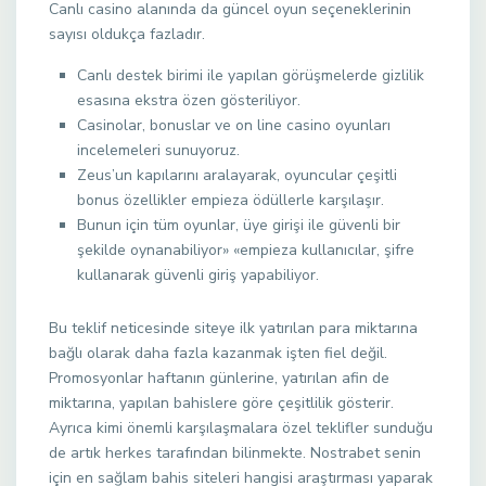
Canlı casino alanında da güncel oyun seçeneklerinin
sayısı oldukça fazladır.
Canlı destek birimi ile yapılan görüşmelerde gizlilik
esasına ekstra özen gösteriliyor.
Casinolar, bonuslar ve on line casino oyunları
incelemeleri sunuyoruz.
Zeus’un kapılarını aralayarak, oyuncular çeşitli
bonus özellikler empieza ödüllerle karşılaşır.
Bunun için tüm oyunlar, üye girişi ile güvenli bir
şekilde oynanabiliyor» «empieza kullanıcılar, şifre
kullanarak güvenli giriş yapabiliyor.
Bu teklif neticesinde siteye ilk yatırılan para miktarına
bağlı olarak daha fazla kazanmak işten fiel değil.
Promosyonlar haftanın günlerine, yatırılan afin de
miktarına, yapılan bahislere göre çeşitlilik gösterir.
Ayrıca kimi önemli karşılaşmalara özel teklifler sunduğu
de artık herkes tarafından bilinmekte. Nostrabet senin
için en sağlam bahis siteleri hangisi araştırması yaparak