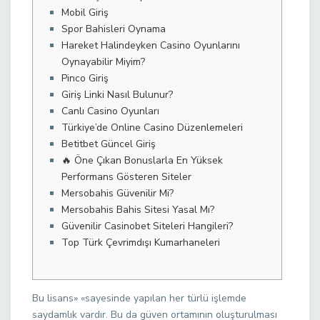
Mobil Giriş
Spor Bahisleri Oynama
Hareket Halindeyken Casino Oyunlarını
Oynayabilir Miyim?
Pinco Giriş
Giriş Linki Nasıl Bulunur?
Canlı Casino Oyunları
Türkiye’de Online Casino Düzenlemeleri
Betitbet Güncel Giriş
🔥 Öne Çıkan Bonuslarla En Yüksek
Performans Gösteren Siteler
Mersobahis Güvenilir Mi?
Mersobahis Bahis Sitesi Yasal Mı?
Güvenilir Casinobet Siteleri Hangileri?
Top Türk Çevrimdışı Kumarhaneleri
Bu lisans» «sayesinde yapılan her türlü işlemde
saydamlık vardır. Bu da güven ortamının oluşturulması