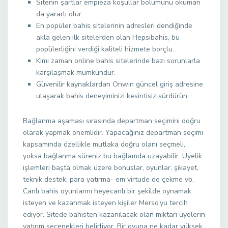
Sitenin şartlar empieza koşullar bölümünü okuman
da yararlı olur.
En popüler bahis sitelerinin adresleri dendiğinde
akla gelen ilk sitelerden olan Hepsibahis, bu
popülerliğini verdiği kaliteli hizmete borçlu.
Kimi zaman online bahis sitelerinde bazı sorunlarla
karşılaşmak mümkündür.
Güvenilir kaynaklardan Onwin güncel giriş adresine
ulaşarak bahis deneyiminizi kesintisiz sürdürün.
Bağlanma aşaması sırasında departman seçimini doğru
olarak yapmak önemlidir. Yapacağınız departman seçimi
kapsamında özellikle mutlaka doğru olanı seçmeli,
yoksa bağlanma süreniz bu bağlamda uzayabilir. Üyelik
işlemleri başta olmak üzere bonuslar, oyunlar, şikayet,
teknik destek, para yatırma- em virtude de çekme vb.
Canlı bahis oyunlarını heyecanlı bir şekilde oynamak
isteyen ve kazanmak isteyen kişiler Merso’yu tercih
ediyor. Sitede bahisten kazanılacak olan miktarı üyelerin
yatırım seçenekleri belirliyor. Bir oyuna ne kadar yüksek