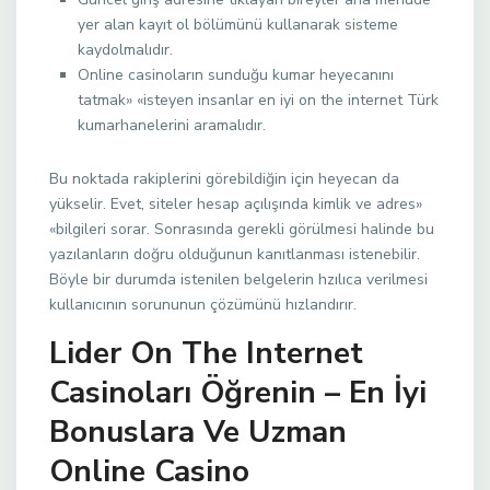
yer alan kayıt ol bölümünü kullanarak sisteme
kaydolmalıdır.
Online casinoların sunduğu kumar heyecanını
tatmak» «isteyen insanlar en iyi on the internet Türk
kumarhanelerini aramalıdır.
Bu noktada rakiplerini görebildiğin için heyecan da
yükselir. Evet, siteler hesap açılışında kimlik ve adres»
«bilgileri sorar. Sonrasında gerekli görülmesi halinde bu
yazılanların doğru olduğunun kanıtlanması istenebilir.
Böyle bir durumda istenilen belgelerin hzılıca verilmesi
kullanıcının sorununun çözümünü hızlandırır.
Lider On The Internet
Casinoları Öğrenin – En İyi
Bonuslara Ve Uzman
Online Casino