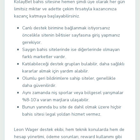
KolayBet bahis sitesine hemen şimdi üye olarak her gün
limitsiz miktar ve adette çekim fırsatıyla kazancınıza
kazanç katmaya başlayabilirsiniz.
Canlı destek birimine bağlanmak istiyorsanız
öncelikle sitenin bêtisier sayfasına giriş yapmanız
gerekiyor.
Saygın bahis sitelerinde ise diğerlerinde olmayan
farklı marketler vardır.
Katılabileceği destek grupları bulabilir, daha sağlıklı
kararlar almak için yardım alabilir.
Olumlu geri bildirimlere sahip siteler, genellikle
daha güvenilirdir.
Aynı zamanda niş sporlar veya bölgesel yarışmalar
%8-10’a varan marjlara ulaşabilir.
Bunun yanında bu site de dahil olmak üzere hiçbir
bahis sitesi legal yoldan hizmet vermez.
Leon Wager destek ekibi, hem teknik konularda hem de
hesap yönetimi, ödeme sorunları, reward kullanımı gibi