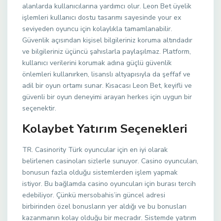
alanlarda kullanıcılarına yardımcı olur. Leon Bet üyelik
işlemleri kullanıcı dostu tasarımı sayesinde your ex
seviyeden oyuncu için kolaylıkla tamamlanabilir.
Güvenlik açısından kişisel bilgileriniz koruma altındadır
ve bilgileriniz üçüncü şahıslarla paylaşılmaz. Platform,
kullanıcı verilerini korumak adına güçlü güvenlik
önlemleri kullanırken, lisanslı altyapısıyla da şeffaf ve
adil bir oyun ortamı sunar. Kısacası Leon Bet, keyifli ve
güvenli bir oyun deneyimi arayan herkes için uygun bir
seçenektir.
Kolaybet Yatırım Seçenekleri
TR. Casinority Türk oyuncular için en iyi olarak
belirlenen casinoları sizlerle sunuyor. Casino oyuncuları,
bonusun fazla olduğu sistemlerden işlem yapmak
istiyor. Bu bağlamda casino oyuncuları için burası tercih
edebiliyor. Çünkü mersobahis’in güncel adresi
birbirinden özel bonusların yer aldığı ve bu bonusları
kazanmanın kolay olduğu bir mecradır. Sistemde yatırım