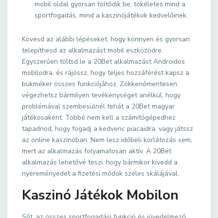
mobil oldal gyorsan töltődik be, tökéletes mind a
sportfogadás, mind a kaszinójátékok kedvelőinek.
Kövesd az alábbi lépéseket, hogy könnyen és gyorsan
telepíthesd az alkalmazást mobil eszközödre.
Egyszerűen töltsd le a 20Bet alkalmazást Androidos
mobilodra, és rájössz, hogy teljes hozzáférést kapsz a
bukméker összes funkciójához. Zökkenőmentesen
végezhetsz bármilyen tevékenységet anélkül, hogy
problémával szembesülnél tehát a 20Bet magyar
játékosaként. Többé nem kell a számítógépedhez
tapadnod, hogy fogadj a kedvenc piacaidra, vagy játssz
az online kaszinóban. Nem lesz időbeli korlátozás sem,
mert az alkalmazás folyamatosan aktív. A 20Bet
alkalmazás lehetővé teszi, hogy bármikor kivedd a
nyereményedet a fizetési módok széles skálájával.
Kaszinó Játékok Mobilon
Sőt, az összes sportfogadási funkció és jövedelmező