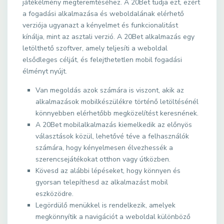
játékélmény megteremtéséhez. A 20Bet tudja ezt, ezért
a fogadási alkalmazása és weboldalának elérhető
verziója ugyanazt a kényelmet és funkcionalitást
kínálja, mint az asztali verzió. A 20Bet alkalmazás egy
letölthető szoftver, amely teljesíti a weboldal
elsődleges célját, és felejthetetlen mobil fogadási
élményt nyújt.
Van megoldás azok számára is viszont, akik az
alkalmazások mobilkészülékre történő letöltésénél
könnyebben elérhetőbb megközelítést keresnének.
A 20Bet mobilalkalmazás kiemelkedik az előnyös
választások közül, lehetővé téve a felhasználók
számára, hogy kényelmesen élvezhessék a
szerencsejátékokat otthon vagy útközben.
Kövesd az alábbi lépéseket, hogy könnyen és
gyorsan telepíthesd az alkalmazást mobil
eszközödre.
Legördülő menükkel is rendelkezik, amelyek
megkönnyítik a navigációt a weboldal különböző