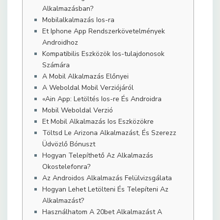
Alkalmazásban?
Mobilalkalmazás Ios-ra
Et Iphone App Rendszerkövetelmények
Androidhoz
Kompatibilis Eszközök Ios-tulajdonosok
Számára
A Mobil Alkalmazás Előnyei
A Weboldal Mobil Verziójáról
«Ain App: Letöltés Ios-re És Androidra
Mobil Weboldal Verzió
Et Mobil Alkalmazás Ios Eszközökre
Töltsd Le Arizona Alkalmazást, És Szerezz
Üdvözlő Bónuszt
Hogyan Telepíthető Az Alkalmazás
Okostelefonra?
Az Androidos Alkalmazás Felülvizsgálata
Hogyan Lehet Letölteni És Telepíteni Az
Alkalmazást?
Használhatom A 20bet Alkalmazást A