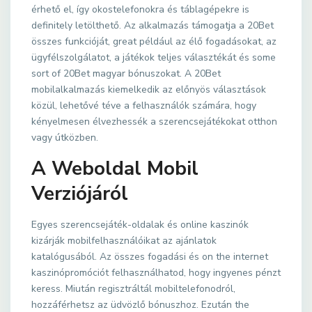
érhető el, így okostelefonokra és táblagépekre is
definitely letölthető. Az alkalmazás támogatja a 20Bet
összes funkcióját, great például az élő fogadásokat, az
ügyfélszolgálatot, a játékok teljes választékát és some
sort of 20Bet magyar bónuszokat. A 20Bet
mobilalkalmazás kiemelkedik az előnyös választások
közül, lehetővé téve a felhasználók számára, hogy
kényelmesen élvezhessék a szerencsejátékokat otthon
vagy útközben.
A Weboldal Mobil
Verziójáról
Egyes szerencsejáték-oldalak és online kaszinók
kizárják mobilfelhasználóikat az ajánlatok
katalógusából. Az összes fogadási és on the internet
kaszinópromóciót felhasználhatod, hogy ingyenes pénzt
keress. Miután regisztráltál mobiltelefonodról,
hozzáférhetsz az üdvözlő bónuszhoz. Ezután the