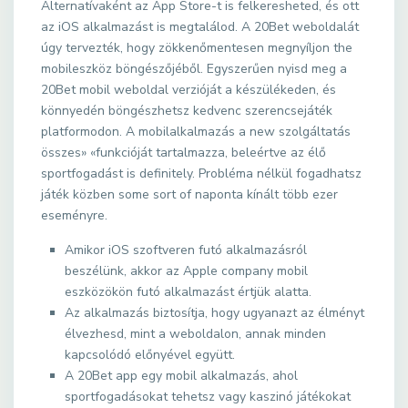
Alternatívaként az App Store-t is felkeresheted, és ott
az iOS alkalmazást is megtalálod. A 20Bet weboldalát
úgy tervezték, hogy zökkenőmentesen megnyíljon the
mobileszköz böngészőjéből. Egyszerűen nyisd meg a
20Bet mobil weboldal verzióját a készülékeden, és
könnyedén böngészhetsz kedvenc szerencsejáték
platformodon. A mobilalkalmazás a new szolgáltatás
összes» «funkcióját tartalmazza, beleértve az élő
sportfogadást is definitely. Probléma nélkül fogadhatsz
játék közben some sort of naponta kínált több ezer
eseményre.
Amikor iOS szoftveren futó alkalmazásról
beszélünk, akkor az Apple company mobil
eszközökön futó alkalmazást értjük alatta.
Az alkalmazás biztosítja, hogy ugyanazt az élményt
élvezhesd, mint a weboldalon, annak minden
kapcsolódó előnyével együtt.
A 20Bet app egy mobil alkalmazás, ahol
sportfogadásokat tehetsz vagy kaszinó játékokat