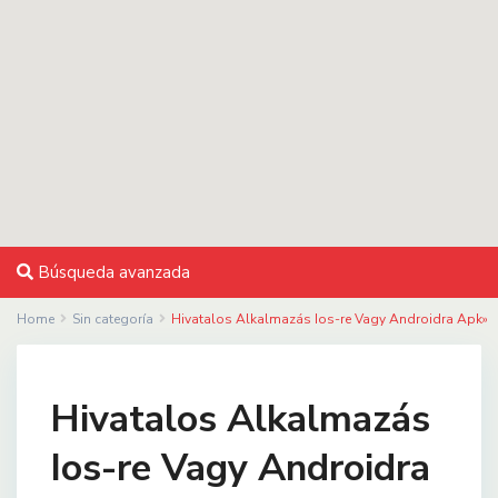
Búsqueda avanzada
Home
Sin categoría
Hivatalos Alkalmazás Ios-re Vagy Androidra Apk»
Hivatalos Alkalmazás
Ios-re Vagy Androidra