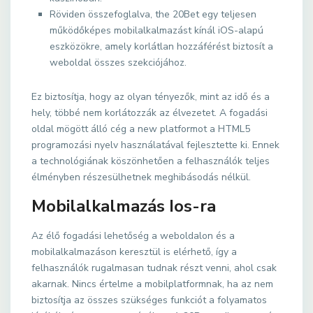
Röviden összefoglalva, the 20Bet egy teljesen
működőképes mobilalkalmazást kínál iOS-alapú
eszközökre, amely korlátlan hozzáférést biztosít a
weboldal összes szekciójához.
Ez biztosítja, hogy az olyan tényezők, mint az idő és a
hely, többé nem korlátozzák az élvezetet. A fogadási
oldal mögött álló cég a new platformot a HTML5
programozási nyelv használatával fejlesztette ki. Ennek
a technológiának köszönhetően a felhasználók teljes
élményben részesülhetnek meghibásodás nélkül.
Mobilalkalmazás Ios-ra
Az élő fogadási lehetőség a weboldalon és a
mobilalkalmazáson keresztül is elérhető, így a
felhasználók rugalmasan tudnak részt venni, ahol csak
akarnak. Nincs értelme a mobilplatformnak, ha az nem
biztosítja az összes szükséges funkciót a folyamatos