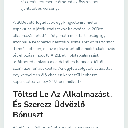
zökkenőmentesen elérheted az összes heti
ajánlatot és versenyt.
A 20Bet élő fogadások egyik figyelemre méltó
aspektusa a játék statisztikák bevonása. A 20Bet
alkalmazás letöltési folyamata nem tart sokáig, így
azonnal elkezdheted használni some sort of platformot.
Természetesen, ez az egész ötlet áll a mobilalkalmazás
létrehozása mögött! A 20Bet mobilalkalmazást
letöltheted a hivatalos oldalról és harmadik féltől
származó forrásokból is. Az ügyfélszolgálati csapattal
egy kényelmes élő chat-en keresztül léphetsz
kapcsolatba, amely 24/7-ben működik.
Töltsd Le Az Alkalmazást,
És Szerezz Üdvözlő
Bónuszt
Ráadásul a felhasználók szerint szupergyorsan