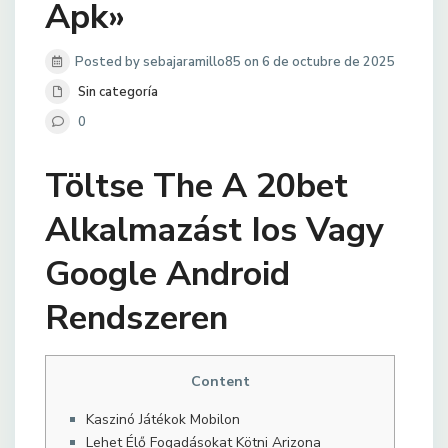
Apk»
Posted by sebajaramillo85 on 6 de octubre de 2025
Sin categoría
0
Töltse The A 20bet
Alkalmazást Ios Vagy
Google Android
Rendszeren
Content
Kaszinó Játékok Mobilon
Lehet Élő Fogadásokat Kötni Arizona