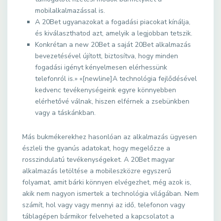
mobilalkalmazással is.
A 20Bet ugyanazokat a fogadási piacokat kínálja,
és kiválaszthatod azt, amelyik a legjobban tetszik.
Konkrétan a new 20Bet a saját 20Bet alkalmazás
bevezetésével újított, biztosítva, hogy minden
fogadási igényt kényelmesen elérhessünk
telefonról is.» «[newline]A technológia fejlődésével
kedvenc tevékenységeink egyre könnyebben
elérhetővé válnak, hiszen elférnek a zsebünkben
vagy a táskánkban.
Más bukmékerekhez hasonlóan az alkalmazás ügyesen
észleli the gyanús adatokat, hogy megelőzze a
rosszindulatú tevékenységeket. A 20Bet magyar
alkalmazás letöltése a mobileszközre egyszerű
folyamat, amit bárki könnyen elvégezhet, még azok is,
akik nem nagyon ismertek a technológia világában. Nem
számít, hol vagy vagy mennyi az idő, telefonon vagy
táblagépen bármikor felveheted a kapcsolatot a