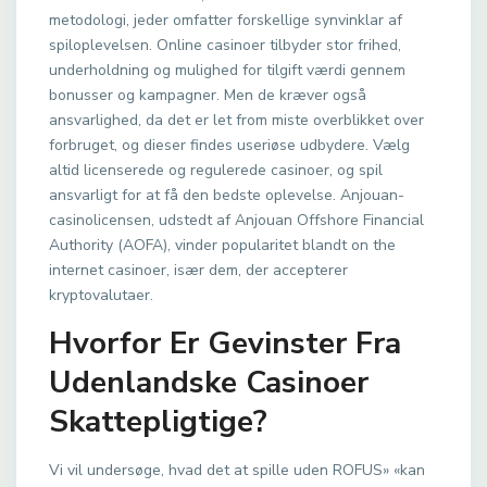
metodologi, jeder omfatter forskellige synvinklar af
spiloplevelsen. Online casinoer tilbyder stor frihed,
underholdning og mulighed for tilgift værdi gennem
bonusser og kampagner. Men de kræver også
ansvarlighed, da det er let from miste overblikket over
forbruget, og dieser findes useriøse udbydere. Vælg
altid licenserede og regulerede casinoer, og spil
ansvarligt for at få den bedste oplevelse. Anjouan-
casinolicensen, udstedt af Anjouan Offshore Financial
Authority (AOFA), vinder popularitet blandt on the
internet casinoer, især dem, der accepterer
kryptovalutaer.
Hvorfor Er Gevinster Fra
Udenlandske Casinoer
Skattepligtige?
Vi vil undersøge, hvad det at spille uden ROFUS» «kan