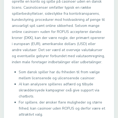
oprette en konto og spille på casinoer uden en dansk
licens. Casinolicenser omfatter typisk en række
spillerbeskyttelser, sidestykke fra kontotransparens,
kundestyring, procedurer mod hvidvaskning af penge til
ansvarligt spil samt online sikkerhed. Selvom mange
online casinoer» «uden for ROFUS accepterer danske
kroner (DKK), kan der være nogle, der primært opererer
i european (EUR), amerikanske dollars (USD) eller
andre valutaer. Det ser værd at overveje valutakurser
og eventuelle gebyrer forbundet med valutaomregning,
inden male foretager indbetalinger eller udbetalinger.
Som dansk spiller har du friheden til from vælge
mellem licenserede og ulicenserede casinoer.
AI kan analysere spilleres adfærd og tilbyde
skræddersyede kampagner oxå give support via
chatbots.
For spillere, der ønsker flere muligheder og større
frihed, kan casinoer uden ROFUS og derfor være et
attraktivt valg.