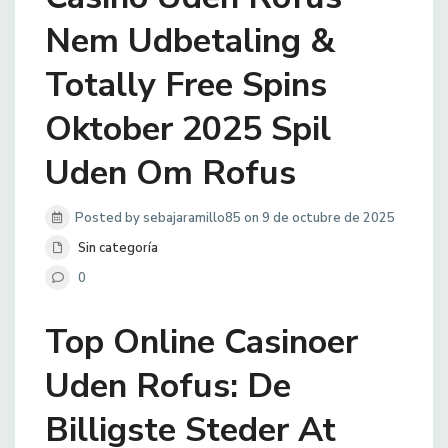
Nem Udbetaling &
Totally Free Spins
Oktober 2025 Spil
Uden Om Rofus
Posted by sebajaramillo85 on 9 de octubre de 2025
Sin categoría
0
Top Online Casinoer
Uden Rofus: De
Billigste Steder At