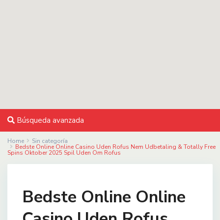
Búsqueda avanzada
Home
Sin categoría
Bedste Online Online Casino Uden Rofus Nem Udbetaling & Totally Free
Spins Oktober 2025 Spil Uden Om Rofus
Bedste Online Online
Casino Uden Rofus