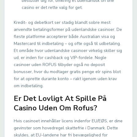
beslutter dig for, omkring et udenlandsk on line
casino er det rette valg for get.
Kredit- og debetkort ser stadig blandt sobre mest
anvendte betalingsformer på udenlandske casinoer. De
fleste platforme accepterer både Australian visa og
Mastercard til indbetaling – og ofte også til udbetaling.
Et område hvor udenlandske casinoer virkelig skiller sig
ud, er inden for cashback og VIP-fordele. Nogle
casinoer uden ROFUS tilbyder også no deposit
bonusser, hvor du modtager gratis penge elr spins blot
for at oprette durante konto – rakt igenom uden krav
om indbetaling.
Er Det Lovligt At Spille På
Casino Uden Om Rofus?
Hvis casinoet innehåller licens indenfor EU/EØS, er dine
gevinster som hovedregel skattefrie i Danmark. Dette
skyldes, at EU-landene har fri bevægelighed for