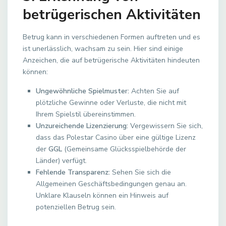
betrügerischen Aktivitäten
Betrug kann in verschiedenen Formen auftreten und es
ist unerlässlich, wachsam zu sein. Hier sind einige
Anzeichen, die auf betrügerische Aktivitäten hindeuten
können:
Ungewöhnliche Spielmuster:
Achten Sie auf
plötzliche Gewinne oder Verluste, die nicht mit
Ihrem Spielstil übereinstimmen.
Unzureichende Lizenzierung:
Vergewissern Sie sich,
dass das Polestar Casino über eine gültige Lizenz
der
GGL
(Gemeinsame Glücksspielbehörde der
Länder) verfügt.
Fehlende Transparenz:
Sehen Sie sich die
Allgemeinen Geschäftsbedingungen genau an.
Unklare Klauseln können ein Hinweis auf
potenziellen Betrug sein.