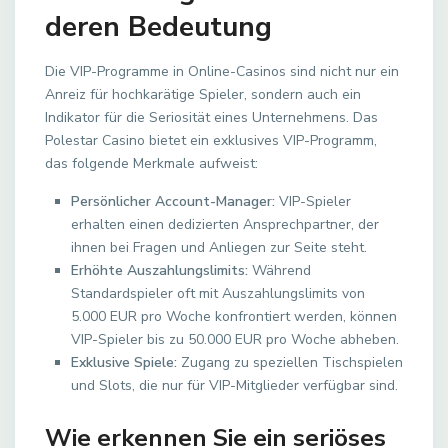
deren Bedeutung
Die VIP-Programme in Online-Casinos sind nicht nur ein
Anreiz für hochkarätige Spieler, sondern auch ein
Indikator für die Seriosität eines Unternehmens. Das
Polestar Casino bietet ein exklusives VIP-Programm,
das folgende Merkmale aufweist:
Persönlicher Account-Manager:
VIP-Spieler
erhalten einen dedizierten Ansprechpartner, der
ihnen bei Fragen und Anliegen zur Seite steht.
Erhöhte Auszahlungslimits:
Während
Standardspieler oft mit Auszahlungslimits von
5.000 EUR pro Woche konfrontiert werden, können
VIP-Spieler bis zu 50.000 EUR pro Woche abheben.
Exklusive Spiele:
Zugang zu speziellen Tischspielen
und Slots, die nur für VIP-Mitglieder verfügbar sind.
Wie erkennen Sie ein seriöses