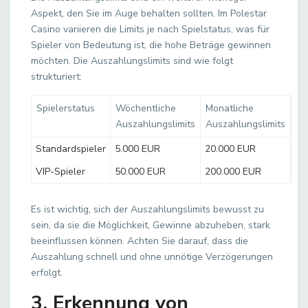
Aspekt, den Sie im Auge behalten sollten. Im Polestar
Casino variieren die Limits je nach Spielstatus, was für
Spieler von Bedeutung ist, die hohe Beträge gewinnen
möchten. Die Auszahlungslimits sind wie folgt
strukturiert:
Spielerstatus
Wöchentliche
Monatliche
Auszahlungslimits
Auszahlungslimits
Standardspieler
5.000 EUR
20.000 EUR
VIP-Spieler
50.000 EUR
200.000 EUR
Es ist wichtig, sich der Auszahlungslimits bewusst zu
sein, da sie die Möglichkeit, Gewinne abzuheben, stark
beeinflussen können. Achten Sie darauf, dass die
Auszahlung schnell und ohne unnötige Verzögerungen
erfolgt.
3. Erkennung von