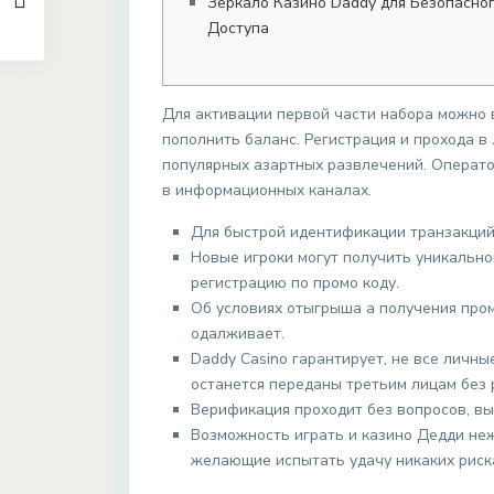
Зеркало Казино Daddy для Безопасно
Доступа
Для активации первой части набора можно 
пополнить баланс. Регистрация и прохода в
популярных азартных развлечений. Операто
в информационных каналах.
Для быстрой идентификации транзакций 
Новые игроки могут получить уникально
регистрацию по промо коду.
Об условиях отыгрыша а получения пром
одалживает.
Daddy Casino гарантирует, не все личны
останется переданы третьим лицам без 
Верификация проходит без вопросов, вы
Возможность играть и казино Дедди не
желающие испытать удачу никаких риск