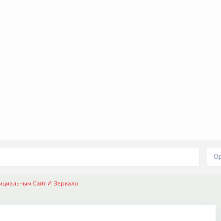
Op
ициальным Сайт И Зеркало