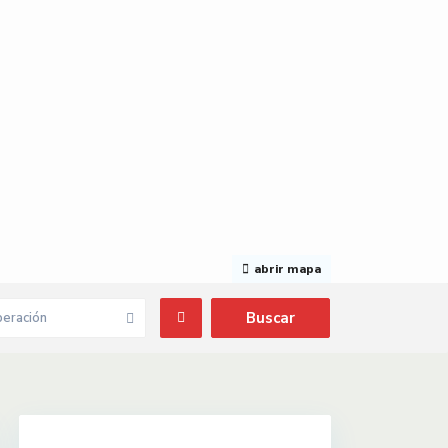
abrir mapa
eración