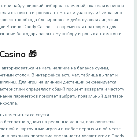
атели найду широкий выбор развлечений, включая казино и
елая ставки на игровых автоматах и участвуя и live-казино.
вершенство обхода блокировок же действующая лицензия
ди Казино. Daddy Casino — современная платформа для
ризнание благодаря закрытому выбору игровых автоматов и
asino 🎁
 авторизоваться и иметь наличие на балансе суммы,
етным столом. В интерфейсе есть чат, таблица выплат и
иплины. Для игры на длинной дистанции рекомендуется
рактеристики определяют общий процент возврата и частоту
нание параметров помогает выбрать правильный диапазон
нкролла.
ть измениться со спустя.
no бесплатно одноиз на реальные деньги, пользователи
леткой и карточными играми в любое первых и в об месте.
ии а лояльная программа преданности делают игру и Daddy