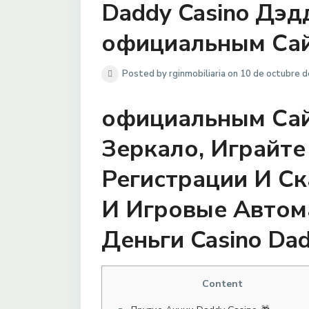
Daddy Casino Дэд
официальным Сай
Posted by rginmobiliaria on 10 de octubre 
официальным Сай
Зеркало, Играйте
Регистрации И С
И Игровые Автом
Деньги Casino Dad
Content