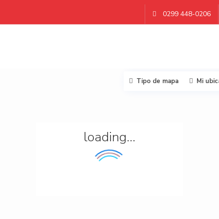
0299 448-0206
Tipo de mapa
Mi ubic
loading...