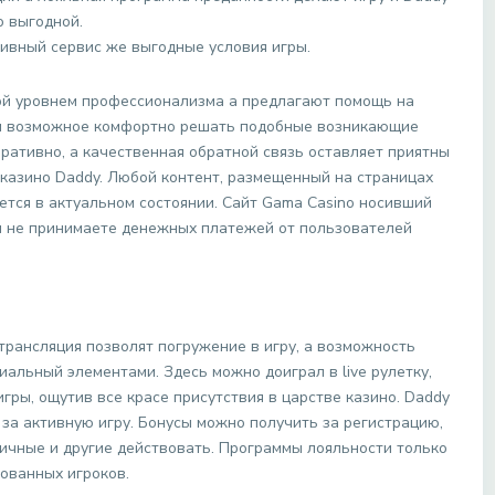
о выгодной.
ивный сервис же выгодные условия игры.
й уровнем профессионализма а предлагают помощь на
гли возможное комфортно решать подобные возникающие
ративно, а качественная обратной связь оставляет приятны
 казино Daddy. Любой контент, размещенный на страницах
ется в актуальном состоянии. Сайт Gama Casino носивший
 не принимаете денежных платежей от пользователей
рансляция позволят погружение в игру, а возможность
иальный элементами. Здесь можно доиграл в live рулетку,
гры, ощутив все красе присутствия в царстве казино. Daddy
за активную игру. Бонусы можно получить за регистрацию,
личные и другие действовать. Программы лояльности только
ованных игроков.