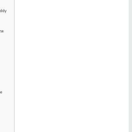
ddy
ля
ее