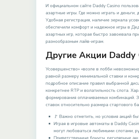
И официальном сайте Daddy Casino пользов
азартные игры. Где можно играть и деньги, д
Удобная регистрация, наличие зеркала усо
обеспечили комфорт и надежное игры в Дед
азартных игр, которая быстро завоевала п
разнообразным лайв-играм.
Другие Акции Daddy C
Усовершенство» «возле в лобби невозможно
равной размеру минимальной ставки и конкр
подробное описание правил выбранной дисц
конкретнее RTP и волатильность слота. Ха
формирования оплачиваемых комбинаций. З
ставок относительно размера стартового ба
🚩 Важно отметить, но условия акций бы
Играя в игровые автоматы в Daddy Casi
могут любоваться любимыми слотами, ру
Приветственные бонусы, регулярные акц