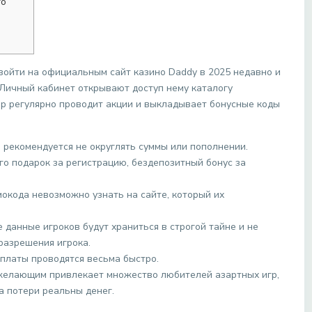
го
войти на официальным сайт казино Daddy в 2025 недавно и
 Личный кабинет открывают доступ нему каталогу
р регулярно проводит акции и выкладывает бонусные коды
рекомендуется не округлять суммы или пополнении.
го подарок за регистрацию, бездепозитный бонус за
окода невозможно узнать на сайте, который их
е данные игроков будут храниться в строгой тайне и не
разрешения игрока.
платы проводятся весьма быстро.
желающим привлекает множество любителей азартных игр,
а потери реальны денег.