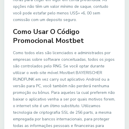
opções não têm um valor mínimo de saque, contudo
você pode estafar pelo menos US$» «6, 00 sem
comissão com um deposito seguro.
Como Usar O Código
Promocional Mostbet
Como todos eles são licenciados e administrados por
empresas sobre software conceituadas, todos os jogos
são controlados pelo RNG. Se você optar durante
utilizar o web-site móvel Mostbet BAYERISCHER
RUNDFUNK em vez carry out aplicativo Android ou a
versão para PC, você também não perderá nenhuma
promoção ou bônus. Para aqueles la cual preferem não
baixar o aplicativo venha a ser por quais motivos forem,
o internet site é um ótimo substituto. Utilizamos
tecnologia de criptografia SSL de 256 parts, a mesma
empregada por bancos internacionais, para proteger
todas as informações pessoais e financeiras para