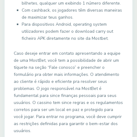
bilhetes, qualquer um exibindo 1 número diferente.
Com cashback, os jogadores têm diversas maneiras
de maximizar teus ganhos.
Para dispositivos Android, operating system
utilizadores podem fazer o download carry out
ficheiro APK diretamente no site da Mostbet.
Caso deseje entrar em contato apresentando a equipe
de uma MostBet, você tem a possibilidade de abrir um
tíquete na seção “Fale conosco” e preencher o
formulário pra obter mais informações. O atendimento
ao cliente é rápido e eficiente pra resolver seus
problemas. O jogo responsável na MostBet é
fundamental para since finanças pessoais para seus
usuários. O cassino tem since regras e os regulamentos
corretos para ser um local en paz e protegido para
você jogar. Para entrar no programa, você deve cumprir
as restrições definidas para garantir o bem-estar dos
usuários.