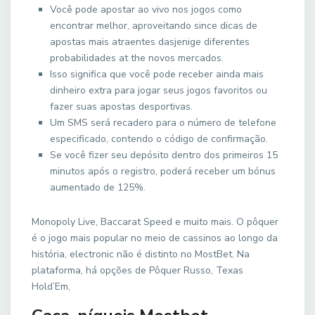
Você pode apostar ao vivo nos jogos como
encontrar melhor, aproveitando since dicas de
apostas mais atraentes dasjenige diferentes
probabilidades at the novos mercados.
Isso significa que você pode receber ainda mais
dinheiro extra para jogar seus jogos favoritos ou
fazer suas apostas desportivas.
Um SMS será recadero para o número de telefone
especificado, contendo o código de confirmação.
Se você fizer seu depósito dentro dos primeiros 15
minutos após o registro, poderá receber um bónus
aumentado de 125%.
Monopoly Live, Baccarat Speed e muito mais. O pôquer
é o jogo mais popular no meio de cassinos ao longo da
história, electronic não é distinto no MostBet. Na
plataforma, há opções de Pôquer Russo, Texas
Hold’Em,