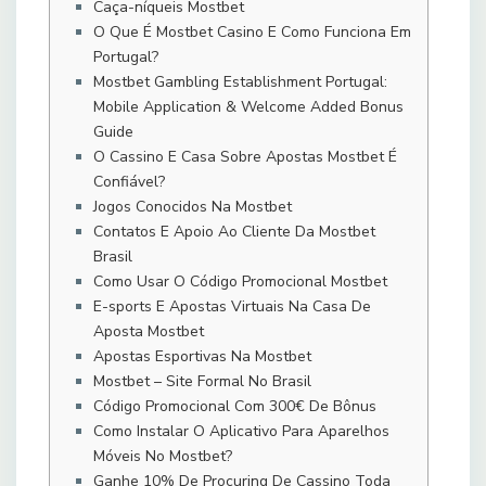
Caça-níqueis Mostbet
O Que É Mostbet Casino E Como Funciona Em
Portugal?
Mostbet Gambling Establishment Portugal:
Mobile Application & Welcome Added Bonus
Guide
O Cassino E Casa Sobre Apostas Mostbet É
Confiável?
Jogos Conocidos Na Mostbet
Contatos E Apoio Ao Cliente Da Mostbet
Brasil
Como Usar O Código Promocional Mostbet
E-sports E Apostas Virtuais Na Casa De
Aposta Mostbet
Apostas Esportivas Na Mostbet
Mostbet – Site Formal No Brasil
Código Promocional Com 300€ De Bônus
Como Instalar O Aplicativo Para Aparelhos
Móveis No Mostbet?
Ganhe 10% De Procuring De Cassino Toda