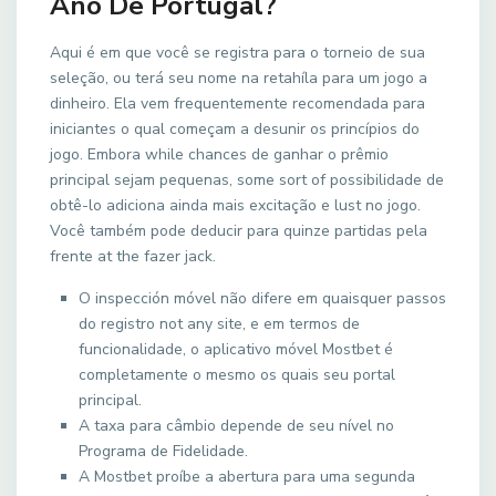
Ano De Portugal?
Aqui é em que você se registra para o torneio de sua
seleção, ou terá seu nome na retahíla para um jogo a
dinheiro. Ela vem frequentemente recomendada para
iniciantes o qual começam a desunir os princípios do
jogo. Embora while chances de ganhar o prêmio
principal sejam pequenas, some sort of possibilidade de
obtê-lo adiciona ainda mais excitação e lust no jogo.
Você também pode deducir para quinze partidas pela
frente at the fazer jack.
O inspección móvel não difere em quaisquer passos
do registro not any site, e em termos de
funcionalidade, o aplicativo móvel Mostbet é
completamente o mesmo os quais seu portal
principal.
A taxa para câmbio depende de seu nível no
Programa de Fidelidade.
A Mostbet proíbe a abertura para uma segunda