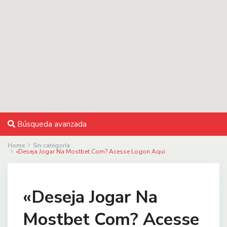
Búsqueda avanzada
Home
Sin categoría
«Deseja Jogar Na Mostbet Com? Acesse Logon Aqui
«Deseja Jogar Na
Mostbet Com? Acesse