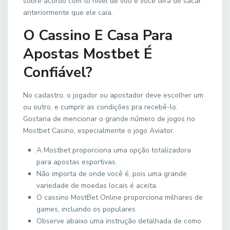
sobre acordo com to nível de voo e você terá de sacar
anteriormente que ele caia.
O Cassino E Casa Para
Apostas Mostbet É
Confiável?
No cadastro, o jogador ou apostador deve escolher um
ou outro, e cumprir as condições pra recebê-lo.
Gostaria de mencionar o grande número de jogos no
Mostbet Casino, especialmente o jogo Aviator.
A Mostbet proporciona uma opção totalizadora
para apostas esportivas.
Não importa de onde você é, pois uma grande
variedade de moedas locais é aceita.
O cassino MostBet Online proporciona milhares de
games, incluindo os populares
Observe abaixo uma instrução detalhada de como