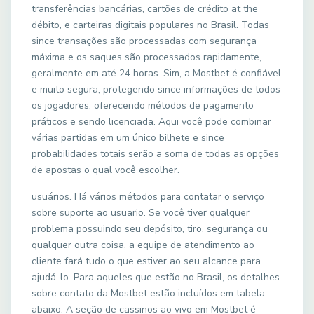
transferências bancárias, cartões de crédito at the
débito, e carteiras digitais populares no Brasil. Todas
since transações são processadas com segurança
máxima e os saques são processados rapidamente,
geralmente em até 24 horas. Sim, a Mostbet é confiável
e muito segura, protegendo since informações de todos
os jogadores, oferecendo métodos de pagamento
práticos e sendo licenciada. Aqui você pode combinar
várias partidas em um único bilhete e since
probabilidades totais serão a soma de todas as opções
de apostas o qual você escolher.
usuários. Há vários métodos para contatar o serviço
sobre suporte ao usuario. Se você tiver qualquer
problema possuindo seu depósito, tiro, segurança ou
qualquer outra coisa, a equipe de atendimento ao
cliente fará tudo o que estiver ao seu alcance para
ajudá-lo. Para aqueles que estão no Brasil, os detalhes
sobre contato da Mostbet estão incluídos em tabela
abaixo. A seção de cassinos ao vivo em Mostbet é