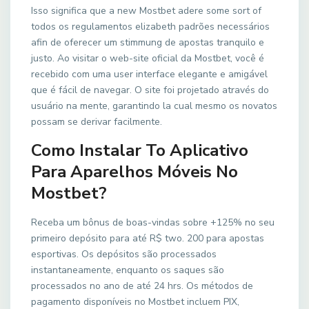
Isso significa que a new Mostbet adere some sort of
todos os regulamentos elizabeth padrões necessários
afin de oferecer um stimmung de apostas tranquilo e
justo. Ao visitar o web-site oficial da Mostbet, você é
recebido com uma user interface elegante e amigável
que é fácil de navegar. O site foi projetado através do
usuário na mente, garantindo la cual mesmo os novatos
possam se derivar facilmente.
Como Instalar To Aplicativo
Para Aparelhos Móveis No
Mostbet?
Receba um bônus de boas-vindas sobre +125% no seu
primeiro depósito para até R$ two. 200 para apostas
esportivas. Os depósitos são processados
instantaneamente, enquanto os saques são
processados no ano de até 24 hrs. Os métodos de
pagamento disponíveis no Mostbet incluem PIX,