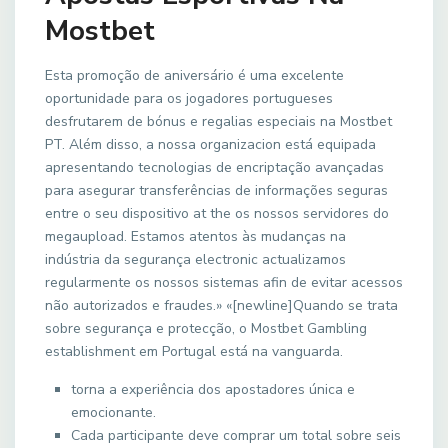
Mostbet
Esta promoção de aniversário é uma excelente
oportunidade para os jogadores portugueses
desfrutarem de bónus e regalias especiais na Mostbet
PT. Além disso, a nossa organizacion está equipada
apresentando tecnologias de encriptação avançadas
para asegurar transferências de informações seguras
entre o seu dispositivo at the os nossos servidores do
megaupload. Estamos atentos às mudanças na
indústria da segurança electronic actualizamos
regularmente os nossos sistemas afin de evitar acessos
não autorizados e fraudes.» «[newline]Quando se trata
sobre segurança e protecção, o Mostbet Gambling
establishment em Portugal está na vanguarda.
torna a experiência dos apostadores única e
emocionante.
Cada participante deve comprar um total sobre seis