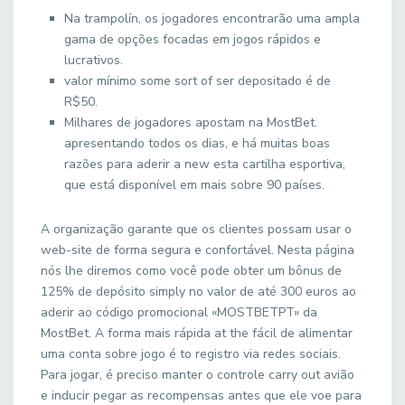
Na trampolín, os jogadores encontrarão uma ampla
gama de opções focadas em jogos rápidos e
lucrativos.
valor mínimo some sort of ser depositado é de
R$50.
Milhares de jogadores apostam na MostBet.
apresentando todos os dias, e há muitas boas
razões para aderir a new esta cartilha esportiva,
que está disponível em mais sobre 90 países.
A organização garante que os clientes possam usar o
web-site de forma segura e confortável. Nesta página
nós lhe diremos como você pode obter um bônus de
125% de depósito simply no valor de até 300 euros ao
aderir ao código promocional «MOSTBETPT» da
MostBet. A forma mais rápida at the fácil de alimentar
uma conta sobre jogo é to registro via redes sociais.
Para jogar, é preciso manter o controle carry out avião
e inducir pegar as recompensas antes que ele voe para