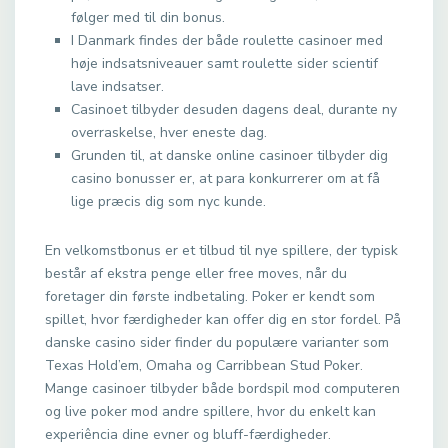
følger med til din bonus.
I Danmark findes der både roulette casinoer med
høje indsatsniveauer samt roulette sider scientif
lave indsatser.
Casinoet tilbyder desuden dagens deal, durante ny
overraskelse, hver eneste dag.
Grunden til, at danske online casinoer tilbyder dig
casino bonusser er, at para konkurrerer om at få
lige præcis dig som nyc kunde.
En velkomstbonus er et tilbud til nye spillere, der typisk
består af ekstra penge eller free moves, når du
foretager din første indbetaling. Poker er kendt som
spillet, hvor færdigheder kan offer dig en stor fordel. På
danske casino sider finder du populære varianter som
Texas Hold’em, Omaha og Carribbean Stud Poker.
Mange casinoer tilbyder både bordspil mod computeren
og live poker mod andre spillere, hvor du enkelt kan
experiência dine evner og bluff-færdigheder.