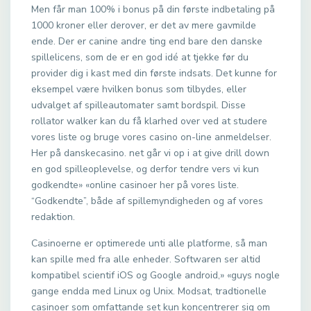
Men får man 100% i bonus på din første indbetaling på
1000 kroner eller derover, er det av mere gavmilde
ende. Der er canine andre ting end bare den danske
spillelicens, som de er en god idé at tjekke før du
provider dig i kast med din første indsats. Det kunne for
eksempel være hvilken bonus som tilbydes, eller
udvalget af spilleautomater samt bordspil. Disse
rollator walker kan du få klarhed over ved at studere
vores liste og bruge vores casino on-line anmeldelser.
Her på danskecasino. net går vi op i at give drill down
en god spilleoplevelse, og derfor tendre vers vi kun
godkendte» «online casinoer her på vores liste.
“Godkendte”, både af spillemyndigheden og af vores
redaktion.
Casinoerne er optimerede unti alle platforme, så man
kan spille med fra alle enheder. Softwaren ser altid
kompatibel scientif iOS og Google android,» «guys nogle
gange endda med Linux og Unix. Modsat, tradtionelle
casinoer som omfattande set kun koncentrerer sig om