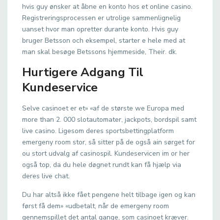
hvis guy ønsker at åbne en konto hos et online casino.
Registreringsprocessen er utrolige sammenlignelig
uanset hvor man opretter durante konto. Hvis guy
bruger Betsson och eksempel, starter e hele med at
man skal besøge Betssons hjemmeside, Their. dk.
Hurtigere Adgang Til
Kundeservice
Selve casinoet er et» «af de største we Europa med
more than 2. 000 slotautomater, jackpots, bordspil samt
live casino. Ligesom deres sportsbettingplatform
emergeny room stor, så sitter på de også ain sørget for
ou stort udvalg af casinospil. Kundeservicen im or her
også top, da du hele døgnet rundt kan få hjælp via
deres live chat.
Du har altså ikke fået pengene helt tilbage igen og kan
først få dem» «udbetalt, når de emergeny room
gennemspillet det antal gange, som casinoet kræver.