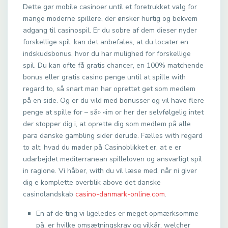
Dette gør mobile casinoer until et foretrukket valg for
mange moderne spillere, der ønsker hurtig og bekvem
adgang til casinospil. Er du sobre af dem dieser nyder
forskellige spil, kan det anbefales, at du locater en
indskudsbonus, hvor du har mulighed for forskellige
spil. Du kan ofte få gratis chancer, en 100% matchende
bonus eller gratis casino penge until at spille with
regard to, så snart man har oprettet get som medlem
på en side. Og er du vild med bonusser og vil have flere
penge at spille for – så» «im or her der selvfølgelig intet
der stopper dig i, at oprette dig som medlem på alle
para danske gambling sider derude. Fælles with regard
to alt, hvad du møder på Casinoblikket er, at e er
udarbejdet mediterranean spilleloven og ansvarligt spil
in ragione. Vi håber, with du vil læse med, når ni giver
dig e komplette overblik above det danske
casinolandskab
casino-danmark-online.com
.
En af de ting vi ligeledes er meget opmærksomme
på, er hvilke omsætningskrav og vilkår, welcher