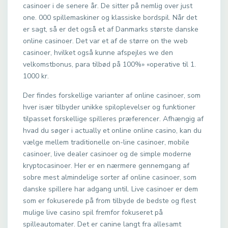
casinoer i de senere år. De sitter på nemlig over just
one. 000 spillemaskiner og klassiske bordspil. Når det
er sagt, så er det også et af Danmarks største danske
online casinoer. Det var et af de større on the web
casinoer, hvilket også kunne afspejles we den
velkomstbonus, para tilbød på 100%» «operative til 1.
1000 kr.
Der findes forskellige varianter af online casinoer, som
hver især tilbyder unikke spiloplevelser og funktioner
tilpasset forskellige spilleres præferencer. Afhængig af
hvad du søger i actually et online online casino, kan du
vælge mellem traditionelle on-line casinoer, mobile
casinoer, live dealer casinoer og de simple moderne
kryptocasinoer. Her er en nærmere gennemgang af
sobre mest almindelige sorter af online casinoer, som
danske spillere har adgang until. Live casinoer er dem
som er fokuserede på from tilbyde de bedste og flest
mulige live casino spil fremfor fokuseret på
spilleautomater. Det er canine langt fra allesamt