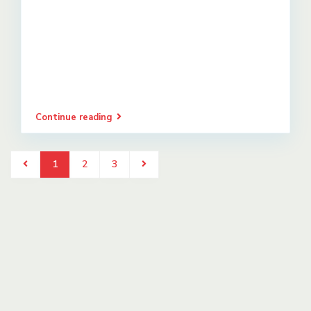
Continue reading
1
2
3