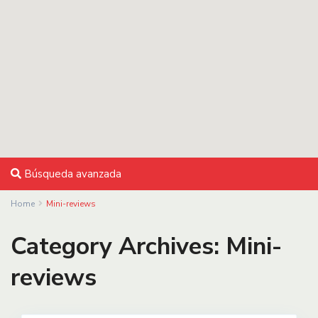
Búsqueda avanzada
Home
Mini-reviews
Category Archives:
Mini-
reviews