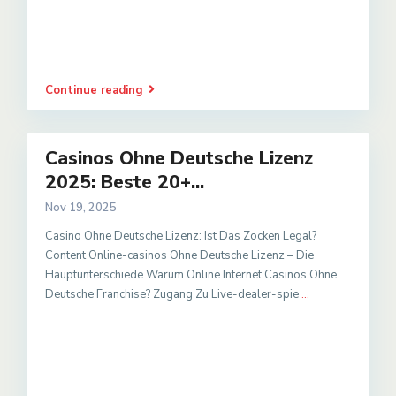
Continue reading
Casinos Ohne Deutsche Lizenz
2025: Beste 20+...
Nov 19, 2025
Casino Ohne Deutsche Lizenz: Ist Das Zocken Legal?
Content Online-casinos Ohne Deutsche Lizenz – Die
Hauptunterschiede Warum Online Internet Casinos Ohne
Deutsche Franchise? Zugang Zu Live-dealer-spie
...