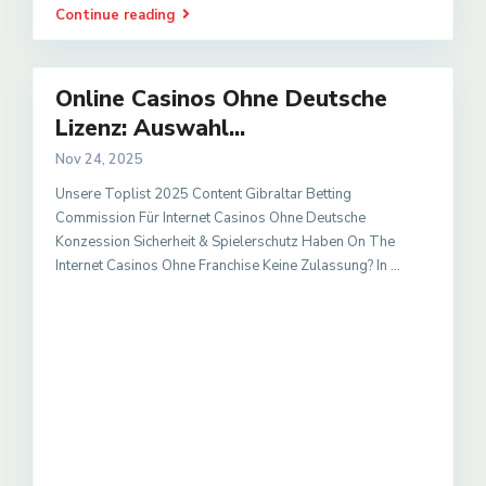
Continue reading
Online Casinos Ohne Deutsche
Lizenz: Auswahl...
Nov 24, 2025
Unsere Toplist 2025 Content Gibraltar Betting
Commission Für Internet Casinos Ohne Deutsche
Konzession Sicherheit & Spielerschutz Haben On The
Internet Casinos Ohne Franchise Keine Zulassung? In
...