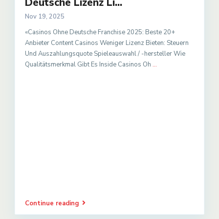
Deutsche Lizenz Li...
Nov 19, 2025
«Casinos Ohne Deutsche Franchise 2025: Beste 20+
Anbieter Content Casinos Weniger Lizenz Bieten: Steuern
Und Auszahlungsquote Spieleauswahl / -hersteller Wie
Qualitätsmerkmal Gibt Es Inside Casinos Oh
...
Continue reading