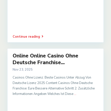
Continue reading
Online Online Casino Ohne
Deutsche Franchise...
Nov 23, 2025
Casinos Ohne Lizenz: Beste Casinos Unter Abzug Von
Deutsche Lizenz 2025 Content Casinos Ohne Deutsche
Franchise: Eure Bessere Alternative Schritt 2: Zusätzliche
Informationen Angeben Welches Ist Diese
...